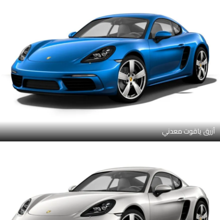
أزرق ياقوت معدني