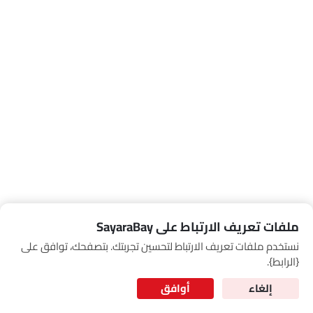
Link Your Google Account
SEA
of Cardekho
سياسة الخصوصية
and
شروط الاستخدام
I have read and agree to the
ملفات تعريف الارتباط على SayaraBay
نستخدم ملفات تعريف الارتباط لتحسين تجربتك. بتصفحك، توافق على
for Better Experience & Regular updates
{الرابط}.
المعلومات الشخصية
إلغاء
أوافق