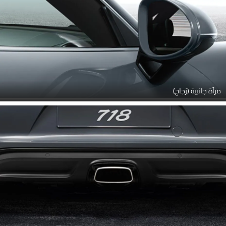
مرآة جانبية (زجاج)