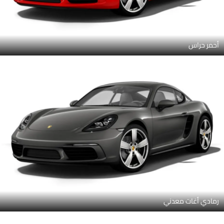
أحمر حراس
رمادي أغات معدني