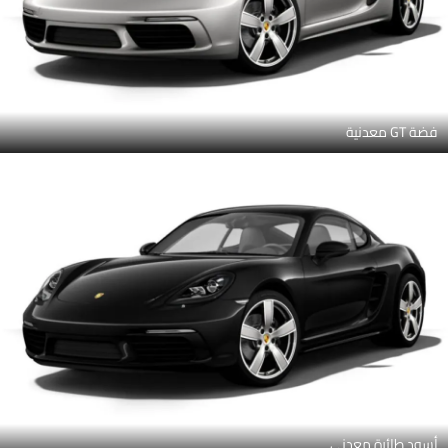
فضة GT معدنية
أسود طائرة معدني