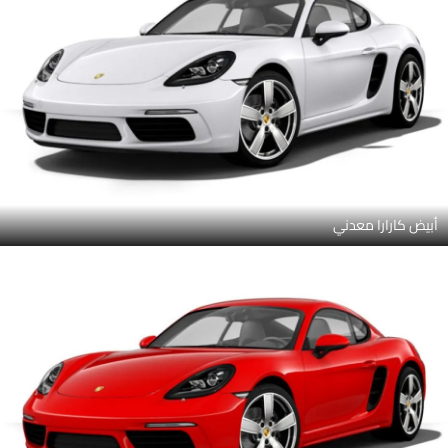
أبيض كارارا معدني