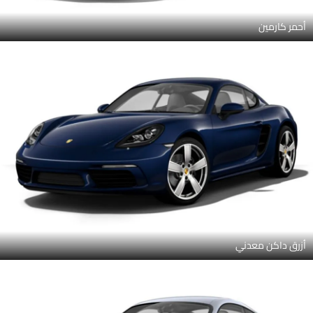
أحمر كارمين
أزرق داكن معدني