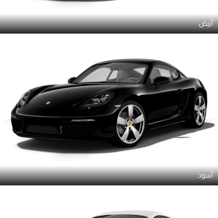
أبيض
أسود