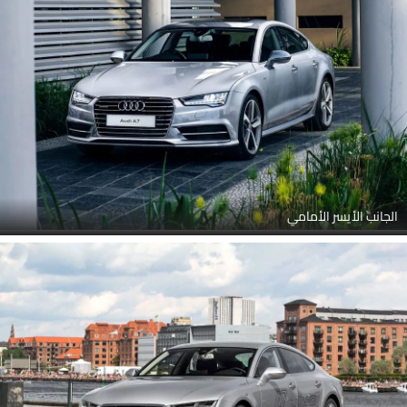
الأمامي, مقبض الباب, منظر الشبك الأمامي, مرآة السائق الأمامية زاوية,
مصباح الضباب الخلفي, عرض متقاطع خلفي, عرض متوسط خلفي
الجانب الأيسر الأمامي