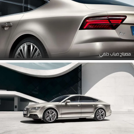
مصباح ضباب خلفي