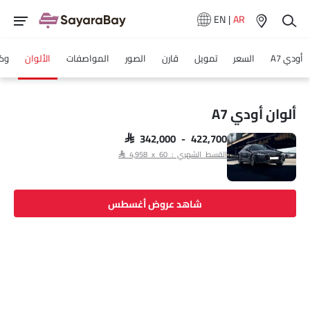
EN
|
AR
أودي A7
السعر
تمويل
قارن
الصور
المواصفات
الألوان
وكل
ألوان أودي A7
SAR 342,000 - 422,700
القسط الشهري : SAR 4,958 x 60
شاهد عروض أغسطس