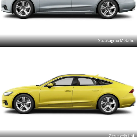
Suzukagrau Metallic
Zitrusgelb Uni