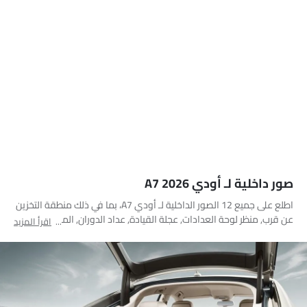
صور داخلية لـ أودي A7 2026
اطلع على جميع 12 الصور الداخلية لـ أودي A7، بما في ذلك منطقة التخزين
عن قرب, منظر لوحة العدادات, عجلة القيادة, عداد الدوران, المقعد الخلفي
اقرأ المزيد
الثالث, المقاعد الخلفية, مقعد الراكب, المقاعد الأمامية, مغير السرعات,
منظر مكبرات الصوت, جهاز تحديد المواقع, شاشة اللمس