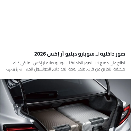
صور داخلية لـ سوبارو دبليو آر إكس 2026
اطلع على جميع 11 الصور الداخلية لـ سوبارو دبليو آر إكس، بما في ذلك
منطقة التخزين عن قرب, منظر لوحة العدادات, الكونسول المركزي, منظر
اقرأ المزيد
نظام الصوت, عجلة القيادة, عداد الدوران, مقاعد قابلة للطي, المقاعد
الأمامية, مغير السرعات, مجموعة دواسات القدم, التحكم الخلفي في
المكيف