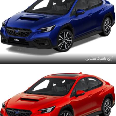
أزرق ياقوت معدني