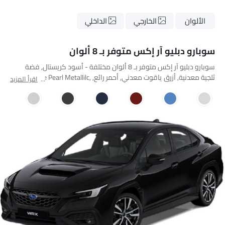
الألوان
الخارجي
الداخلي
سوبارو دبليو آر إكس متوفر بـ 8 ألوان
سوبارو دبليو آر إكس متوفر بـ 8 ألوان مختلفة - أسود كريستال, فضة
ثلجية معدنية, أزرق ياقوت معدني, أحمر رائع, Blue Pearl Metallilc,
اقرأ المزيد
Magnetic Gray Metallic, Chalk White, Orange Fury.