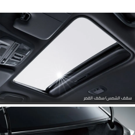
سقف الشمس/سقف القمر