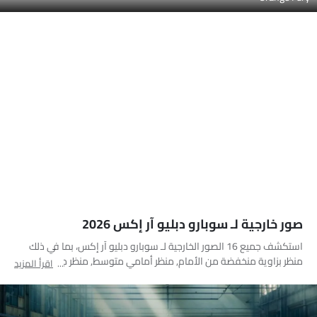
صور خارجية لـ سوبارو دبليو آر إكس 2026
استكشف جميع 16 الصور الخارجية لـ سوبارو دبليو آر إكس، بما في ذلك
منظر بزاوية منخفضة من الأمام, منظر أمامي متوسط, منظر جانبي, منظر
اقرأ المزيد
خلفي جانبي متقاطع, منظر خلفي كامل, منظر الزاوية الخلفية, مصباح
أمامي, مصباح خلفي, فتحة السقف/القمرية, منظر الصندوق عن قرب,
عجلة, مصباح الضباب الأمامي, منظر الشبك الأمامي, الشعار, أنبوب العادم,