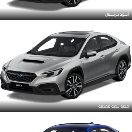
أسود كريستال
فضة ثلجية معدنية