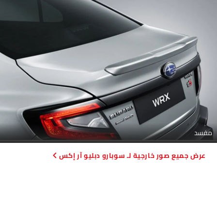
مفسد
صور خارجية لـ سوبارو دبليو آر إكس