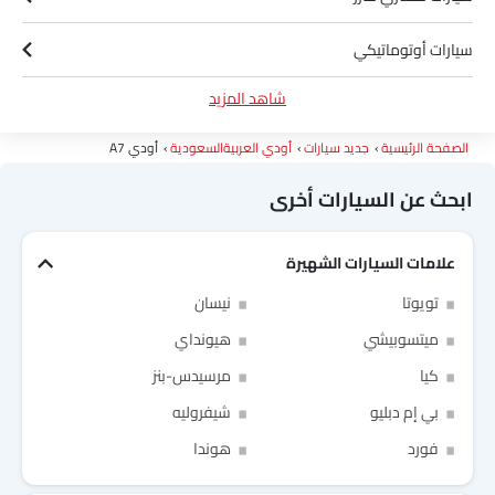
سيارات أوتوماتيكي
شاهد المزيد
سيارات بترول
الصفحة الرئيسية
جديد سيارات
أودي العربيةالسعودية
أودي A7
ابحث عن السيارات أخرى
علامات السيارات الشهيرة
تويوتا
نيسان
ميتسوبيشي
هيونداي
Link Your Facebook Account
كيا
مرسيدس-بنز
بي إم دبليو
شيفروليه
Link Your Google Account
فورد
هوندا