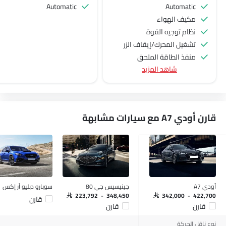
Automatic
Automatic
مكيف الهواء
نظام توجيه القوة
تشغيل المحرك/إيقاف الزر
منفذ الطاقة الملحق
شاهد المزيد
عجلة قيادة متعددة الوظائف
مشغل الأقراص المدمجة
الراديو هي AM (تعديل السعة) أو FM (تضمين التردد)،
جبهة المتحدثين
قارن أودي A7 مع سيارات مشابهة
مكبرات الصوت الخلفية
الصوت 2DIN المتكامل
اتصال بلوتوث
التحكم التلقائي في المناخ
فتاحة غطاء الوقود عن بعد
فتح صندوق الأمتعة عن بُعد
أودي A7
جينيسيس جي 80
سوبارو دبليو آر إكس
نوافذ كهربائية أمامية
SAR 223,792 - 348,450
SAR 342,000 - 422,700
قارن
قارن
قارن
نوافذ كهربائية خلفية
ضوء تحذير منخفض من الوقود
نوع ناقل الحركة