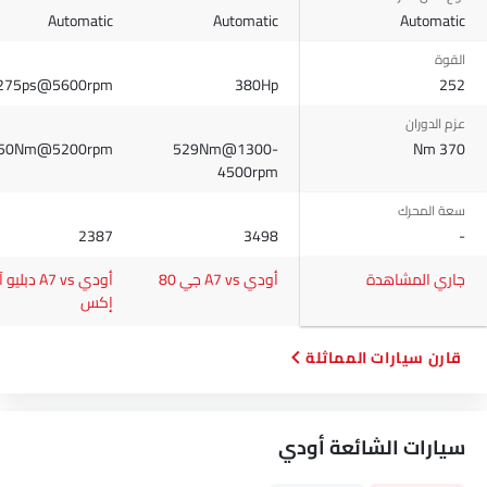
مقعد خلفي قابل للطي
Automatic
Automatic
Automatic
مقاعد قابلة للتعديل
القوة
مسند رأس المقعد الخلفي
275ps@5600rpm
380Hp
252
مقاعد جلدية
عزم الدوران
عمود توجيه قابل للتعديل
50Nm@5200rpm
529Nm@1300-
370 Nm
حاملات الأكواب-أمامية
4500rpm
حامل زجاجة
مرآة الزينة
سعة المحرك
نظام منع انغلاق المكابح
2387
3498
-
أجهزة استشعار وقوف السيارات
جاري المشاهدة
أودي A7 vs جي 80
أودي A7 vs دبليو 
قفل مركزي
إكس
أقفال أمان للأطفال
وسادة هوائية للسائق
قارن سيارات المماثلة
وسادة هوائية للركاب
وسادة هوائية جانبية أمامية
أحزمة المقاعد الخلفية
سيارات الشائعة أودي
أحزمة المقاعد الأمامية القابلة للتعديل في الارتفاع
تحذير حزام المقعد