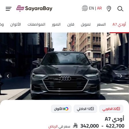
EN
|
AR
أودي A7
السعر
تمويل
قارن
الصور
المواصفات
الألوان
وكل
22 الخارجي
12 الداخلي
8 الألوان
أودي A7
SAR 342,000 - 422,700
سعر في
الرياض‎