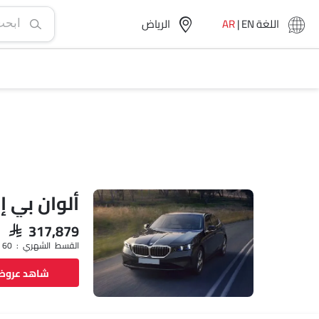
اللغة
EN
|
AR
الرياض‎
ألوان بي إم
SAR 317,879
القسط الشهري : SAR 4,608 x 60
شاهد عرو