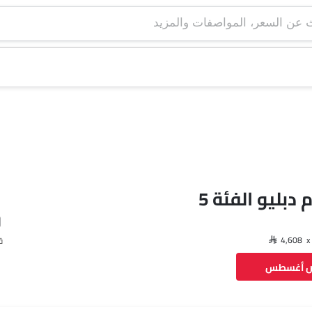
 دبليو الفئة 5
ق
ض أغسطس
فيسبوك
تويتر
واتساب