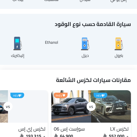
سيارة القادمة حسب نوع الوقود
Ethanol
بترول
ديزل
إليكتريك
مقارنات سيارات لكزس الشائعة
HEV
PHEV
HEV
لكزس LX
سوإست إس 06
لكزس إي إس
SAR 193,315 -
SAR 64,900
SAR 552,000 -