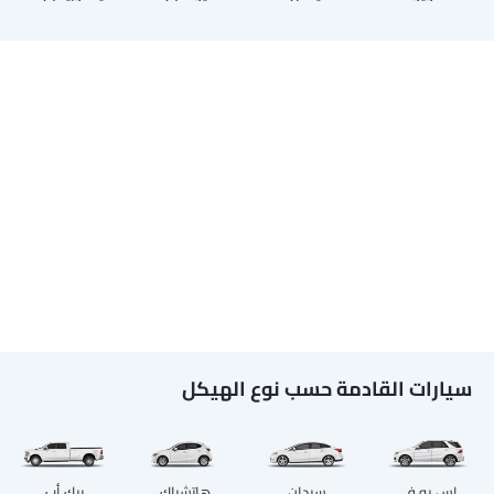
سيارات القادمة حسب نوع الهيكل
إس يو في
سيدان
هاتشباك
بيك أب