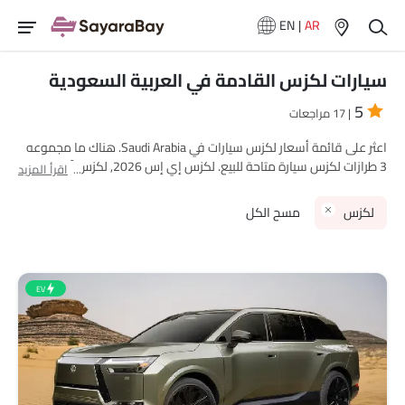
EN
|
AR
سيارات لكزس القادمة في العربية السعودية
5
| 17 مراجعات
اعثر على قائمة أسعار لكزس سيارات في Saudi Arabia. هناك ما مجموعه
3 طرازات لكزس سيارة متاحة للبيع. لكزس إي إس 2026, لكزس آر زد and
اقرأ المزيد
لكزس 2026إل سي are هي الطرازات الأكثر شهرة لـ لكزس سيارة بين
مشتري سيارة في Saudi Arabia. يرجى اختيار الطرازات المفضلة لديك من
لكزس
مسح الكل
لكزس سيارة من القائمة أدناه لمعرفة القائمة الكاملة للأسعار في
مدينتك، العروض، الفئات، المواصفات، الصور، استهلاك الوقود
والمراجعات.
EV