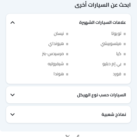
ابحث عن السيارات أخرى
علامات السيارات الشهيرة
تويوتا
نيسان
ميتسوبيشي
هيونداي
كيا
مرسيدس-بنز
بي إم دبليو
شيفروليه
Link Your Facebook Account
Link Your Google Account
فورد
هوندا
السيارات حسب نوع الهيكل
of Cardekho SEA
الخصوصية
سياسة
and
شروط الاستخدام
I have read and agree to the
نماذج شعبية
جيتور T2
نيسان Patrol 2025
تويوتا Fortuner
إم جي 5 2025
هيونداي Tucson
فورد Taurus
تويوتا Hiace 2025
تويوتا Yaris
إم جي RX9
إيسوزو D-Max