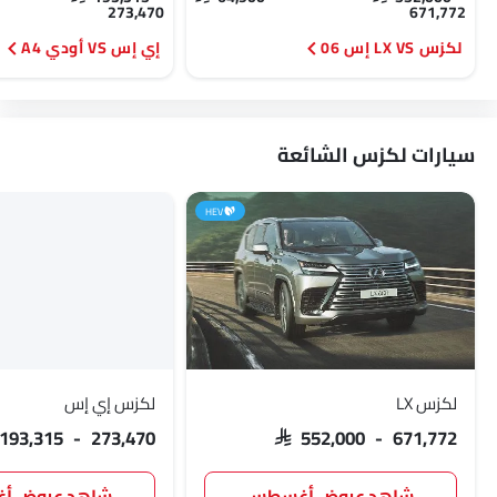
273,470
671,772
لكزس LX VS إس 06
إي إس VS أودي A4
سيارات لكزس الشائعة
HEV
لكزس LX
لكزس إي إس
 193,315 - 273,470
SAR 552,000 - 671,772
شاهد عروض أغسطس
شاهد عروض 