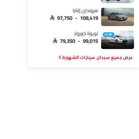
هيونداي إلنترا
SAR 97,750 - 108,419
تويوتا كورولا
HEV
SAR 79,350 - 99,015
سيدان سيارات الشهيرة