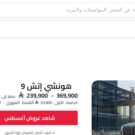
هونشي إتش 9
SAR 239,900 - 369,900
سعر في
ا
القسط الشهري : SAR 3,700 x 60
الدفعة الأولى SAR 63,800
شاهد عروض أغسطس
لا تفوت أفضل العروض لهذا الشهر.