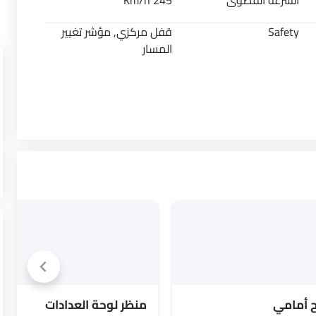
السرعة القصوى
245 Km/h
Safety
قفل مركزي, مؤشر تغيير
المسار
 أمامي
منظر لوحة العدادات