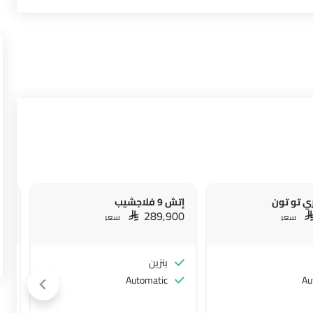
إتش 9 فلاجشيب
إتش 9 فل
00
SAR 289,900
S
سعر
سعر
بنزين
Automatic
Au