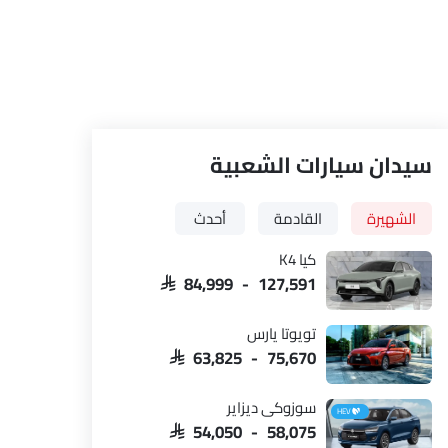
سيدان سيارات الشعبية
الشهيرة
القادمة
أحدث
كيا K4
SAR 84,999 - 127,591
تويوتا يارس
SAR 63,825 - 75,670
سوزوكي ديزاير
HEV
SAR 54,050 - 58,075