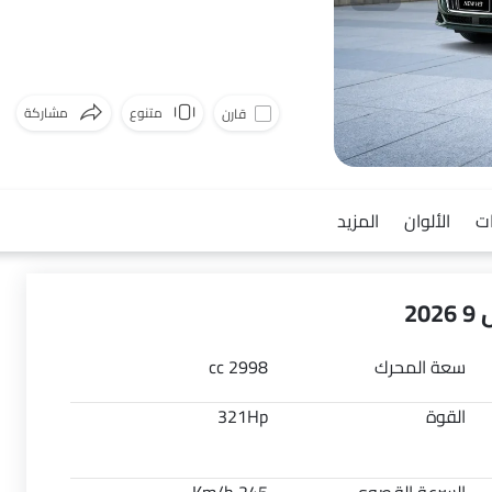
متنوع
مشاركة
قارن
فيسبوك
ت
الألوان
المزيد
2
سعة المحرك
2998 cc
القوة
321Hp