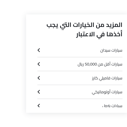
المزيد من الخيارات التي يجب
أخذها في الاعتبار
سيارات سيدان
سيارات أقل من 50,000 ريال
سيارات فاميلي كارز
اجشيب تو تون
إتش 9 إكزكيوتيف
SAR 350,900
SAR 308,9
سعر
سعر
سيارات أوتوماتيكي
سيارات بترول
بنزين
بنزين
Automatic
Automatic
سيارات بين 2000 سى سى و 3000 سى سى