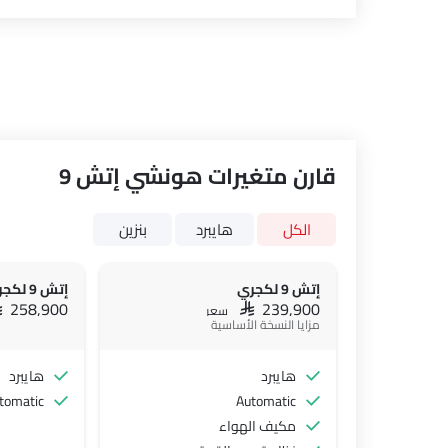
قارن متغيرات هونشي إتش 9
الكل
هايبرد
بنزين
إتش 9 لكجري
إتش 9 لكجري تو تون
AR 258,900
SAR 239,900
سعر
مزايا النسخة الأساسية
هايبرد
هايبرد
tomatic
Automatic
مكيف الهواء