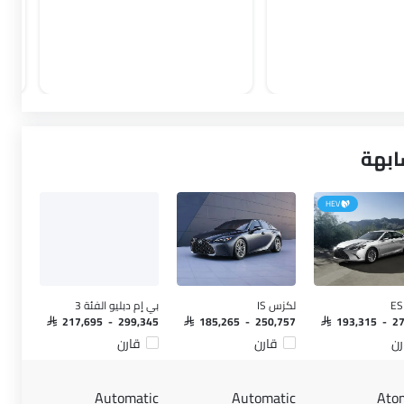
HEV
لكزس IS
بي إم دبليو الفئة 3
SAR 217,695 - 299,345
SAR 185,265 - 250,757
SAR 193,315 - 2
رن
قارن
قارن
Automatic
Automatic
Ato