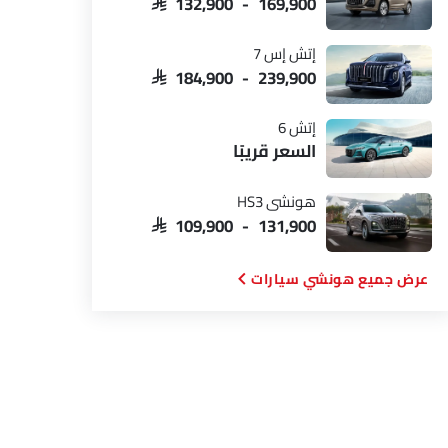
SAR 132,900 - 169,900
إتش إس 7
SAR 184,900 - 239,900
إتش 6
السعر قريبًا
هونشي HS3
SAR 109,900 - 131,900
هونشي سيارات