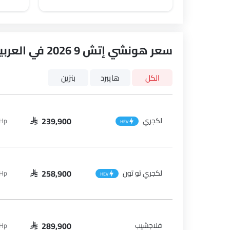
سعر هونشي إتش 9 2026 في العربيةالسعودية
الكل
هايبرد
بنزين
لكجري
1Hp
SAR 239,900
HEV
لكجري تو تون
1Hp
SAR 258,900
HEV
فلاجشيب
1Hp
SAR 289,900