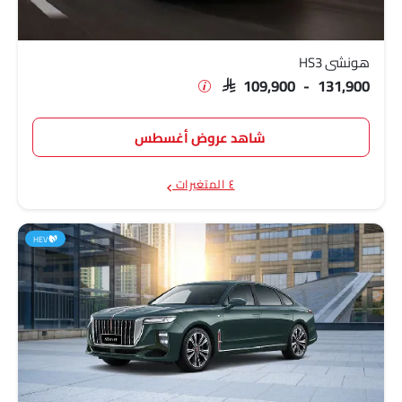
هونشي HS3
SAR 109,900 - 131,900
شاهد عروض أغسطس
٤ المتغيرات
HEV