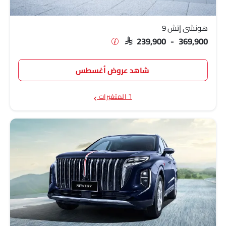
هونشي إتش 9
SAR 239,900 - 369,900
شاهد عروض أغسطس
٦ المتغيرات