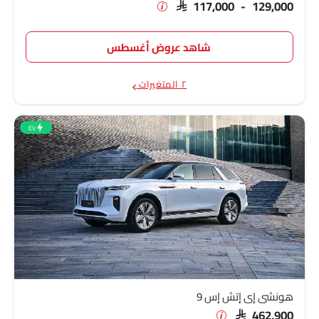
SAR 117,000 - 129,000
شاهد عروض أغسطس
٢ المتغيرات
EV
هونشي إي إتش إس 9
SAR 462,900