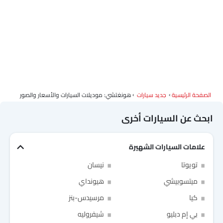
الصفحة الرئيسية
جديد سيارات
هونغتشي: موديلات السيارات والأسعار والصور
ابحث عن السيارات أخرى
علامات السيارات الشهيرة
تويوتا
نيسان
ميتسوبيشي
هيونداي
كيا
مرسيدس-بنز
بي إم دبليو
شيفروليه
Link Your Facebook Account