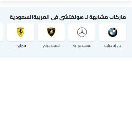
ماركات مشابهة لـ هونغتشي في العربيةالسعودية
بي إم دبليو
مرسيدس بنز
لامبورجيني
فيراري