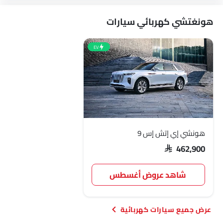
هونغتشي كهربائي سيارات
EV
هونشي إي إتش إس 9
SAR 462,900
شاهد عروض أغسطس
سيارات كهربائية