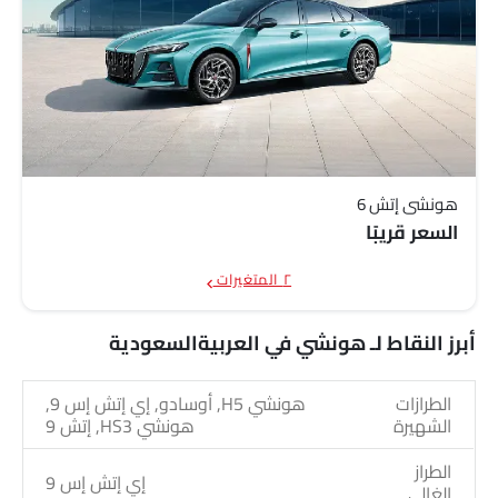
هونشي إتش 6
السعر قريبًا
٢ المتغيرات
أبرز النقاط لـ هونشي في العربيةالسعودية
الطرازات
هونشي H5, أوسادو, إي إتش إس 9,
الشهيرة
هونشي HS3, إتش 9
الطراز
إي إتش إس 9
الغالي