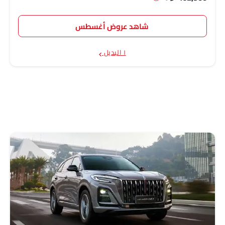
شاهد عروض أغسطس
١ البديل