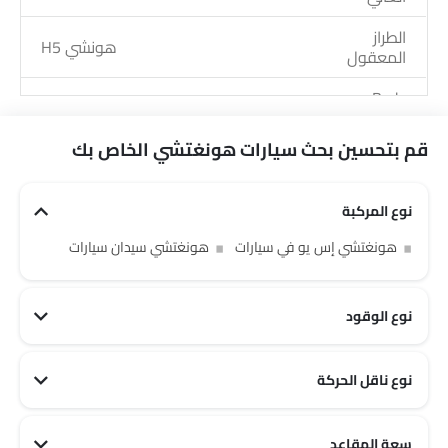
الطراز
هونشي H5
المعقول
Body
إس يو في, سيدان
Type
قم بتحسين بحث سيارات هونغتشي الخاص بك
نوع
بترول, إليكتريك, هجين
الوقود
نوع المركبة
الوكلاء
8
هونغتشي إس يو في سيارات
هونغتشي سيدان سيارات
نوع الوقود
نوع ناقل الحركة
هونغتشي أوتوماتيكي سيارات
سعة المقاعد