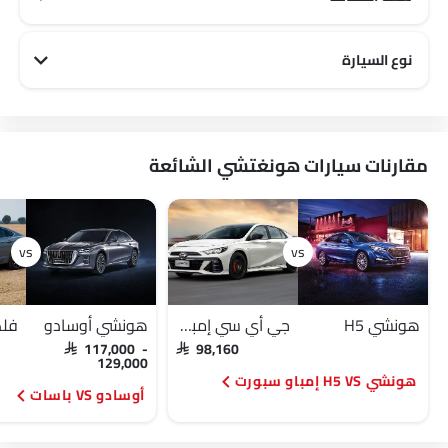
هونغتشي 5 مقاعد سيارات
هونغتشي 7 مقاعد سيارات
هونغتشي 6 مقاعد سيارات
نوع السيارة
هونغتشي Family سيارات
مقارنات سيارات هونغتشي الشائعة
هونشي H5
جي أي سي إمباو سبورت
هونشي أوسادو
SAR 117,000 -
SAR 98,160
129,000
هونشي H5 VS إمباو سبورت
أوسادو VS باسات