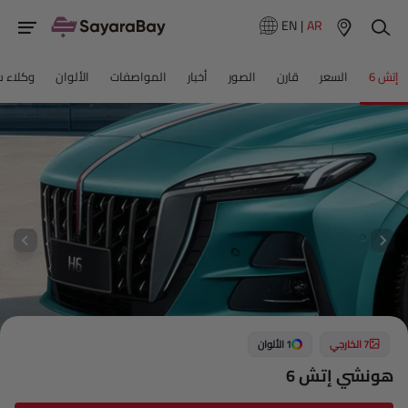
EN
|
AR
إتش 6
السعر
قارن
الصور
أخبار
المواصفات
الألوان
وكلاء س
7 الخارجي
1 الألوان
هونشي إتش 6