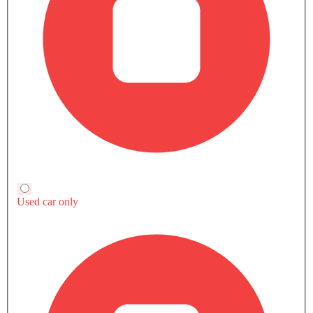
قارن متغيرات هونشي إتش 6
بنزين
إتش 6 لكجري
إتش 6 فلاجشيب
مزايا النسخة الأساسية
+ 6 ميزة إضافية