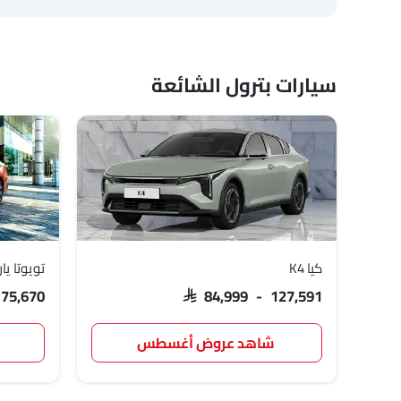
سيارات بترول الشائعة
كيا K4
تويوتا ي
 75,670
SAR 84,999 - 127,591
شاهد عروض أغسطس