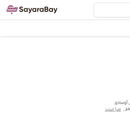
جمالي 7 طرازًا من بترول مقدمة من هونغتشي في البلاد. هونشي H5, هونشي أوسادو,
 سيارات في Saudi Arabia. الطراز الأقل سعرًا هو هونشي
اقرأ المزيد
 أدناه لمعرفة قائمة الأسعار