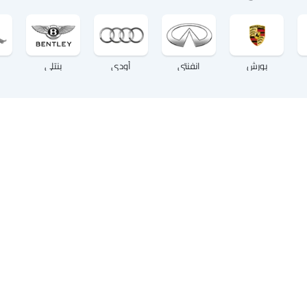
بورش
انفنتي
أودي
بنتلي