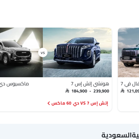
ل في 7
هونشي إتش إس 7
ماكسيوس دي 60 ماك
SAR 184,900 - 239,900
SAR 121,0
إتش إس 7 VS دي 60 ماكس
يةالسعودية