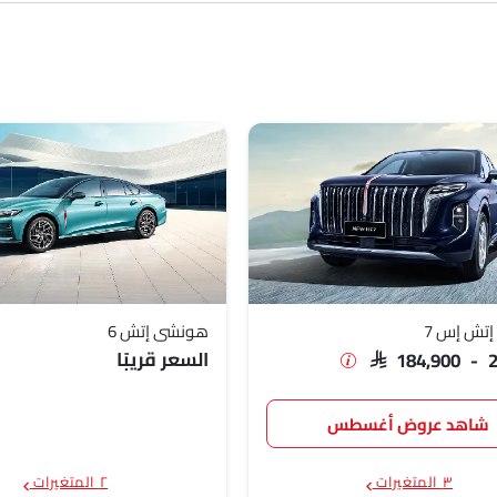
SAR 132
SAR 184
SAR 239
SAR 109
SAR 117
تش إس 7
هونشي إتش 6
السعر قريبًا
SAR 184,900 - 
شاهد عروض أغسطس
٣ المتغيرات
٢ المتغيرات