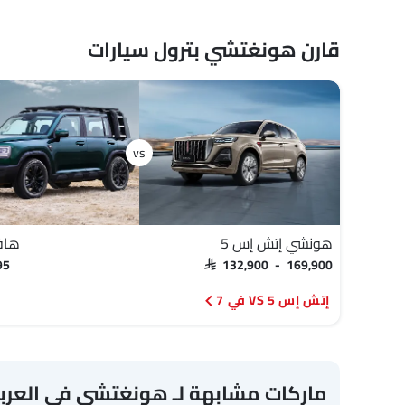
قارن هونغتشي بترول سيارات
هونشي إتش إس 5
هافا
95
SAR 132,900 - 169,900
إتش إس 5 VS في 7
ماركات مشابهة لـ هونغتشي في العرب