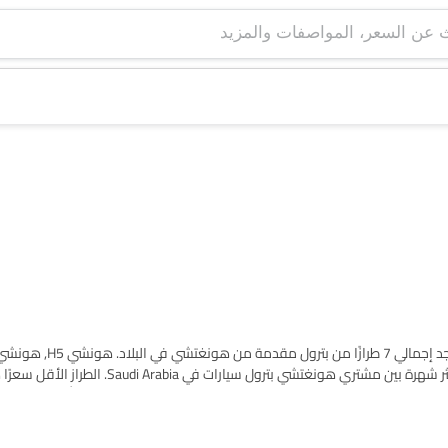
اعثر على قائمة طرازات هونغتشي بترول سيارات في Saudi Arabia. يوجد إ
هونشي HS3, هونشي إتش 9 and هونشي إتش إس 7 are هي الأكثر شهرة بين مشتري هونغتشي بترول
HS3 2025 بسعر SAR 109,900 والأغلى هو هونشي إتش 9 2025 بسعر SAR 369,900. يرجى اختيار طرازات سيارات المطلوبة من القائمة
وقود والمراجعات.