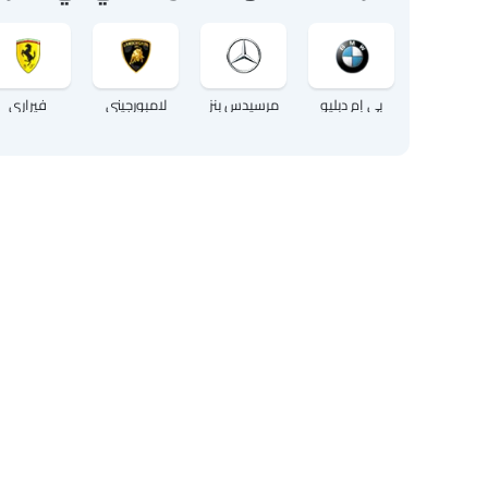
بي إم دبليو
مرسيدس بنز
لامبورجيني
فيراري