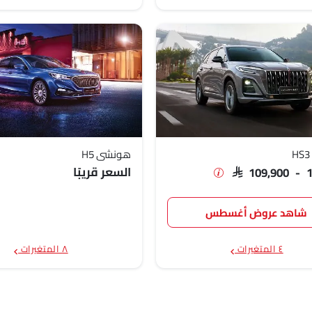
هونشي H5
السعر قريبًا
SAR 109,900 - 
شاهد عروض أغسطس
٤ المتغيرات
٨ المتغيرات