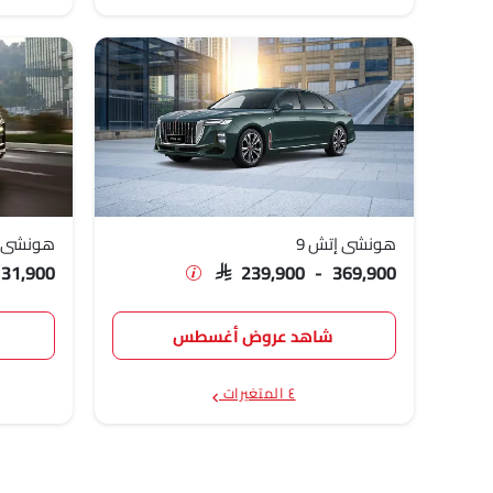
هونشي إتش 9
هونشي HS3
131,900
SAR 239,900 - 369,900
شاهد عروض أغسطس
٤ المتغيرات