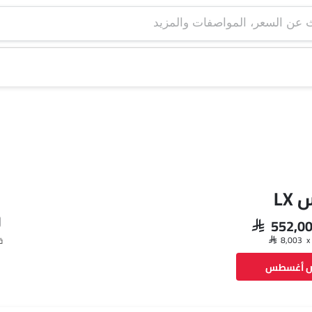
LX
SAR 552,0
ق
ض أغسطس
فيسبوك
تويتر
واتساب