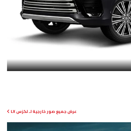
صور خارجية لـ لكزس LX