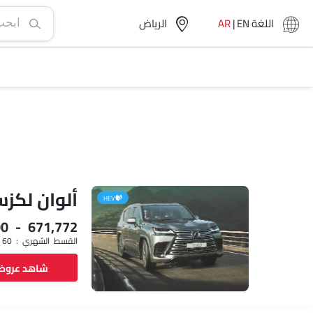
اللغة
EN
|
AR
الرياض‎
ألوان لكزس 
HEV
00 - 671,772
القسط الشهري : SAR 8,003 x 60
شاهد عرو