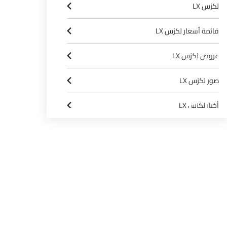
لكزس LX
قائمة أسعار لكزس LX
عروض لكزس LX
صور لكزس LX
أخبار لكزس LX
مواصفات لكزس LX
وكلاء لكزس في الرياض‎