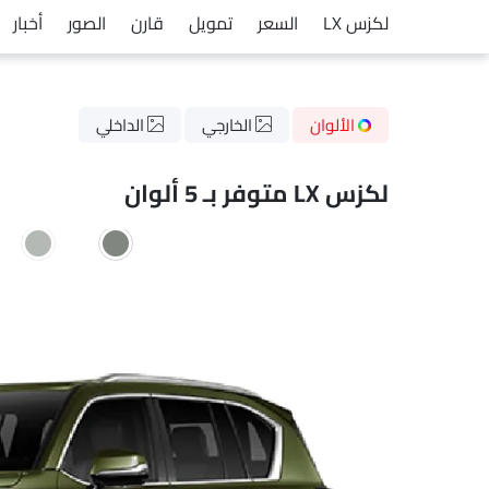
لكزس LX
السعر
تمويل
قارن
الصور
أخبار
الألوان
الخارجي
الداخلي
لكزس LX متوفر بـ 5 ألوان