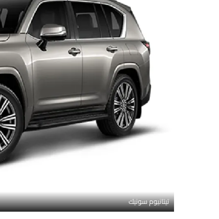
تيتانيوم سونيك