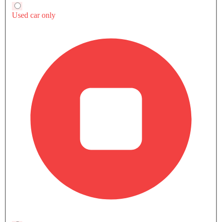
إف-بايس 2.0L R-Dynamic SE P250 AT AWD 5DR
إف-بايس 2.0L R-Dynamic HSE P250 AT AWD 5DR
SAR 293,
SAR 337,295
سعر
سعر
+ 2 ميزة إضافية
بنزين
بنزين
Automatic
Automatic
دخول بدون مفتاح
مقاعد التدليك
مقاعد مدفأة - أمامية
مقعد تهوية
شاحن لاسلكي
قائمة أسعار المتغيرات لـ جاكوار إف-بايس
سعر جاكوار إف-بايس 2.0L R-Dynamic HSE P250 AT AWD 5DR على
الطريق يبدأ من SAR 337,295. الفئة إف-بايس 2.0L R-Dynamic HSE
اقرأ المزيد