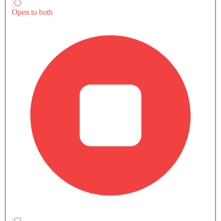
P250 AT AWD 5DR، بمحرك 1998 cc بترول تولد قوة 246Hp@5500rpm
وعزم دوران 365Nm@1300-4500rpm. السيارة إف-بايس 2.0L R-
الكل
بنزين
هايبرد
Dynamic HSE P250 AT AWD 5DR تتسع لـ 5 seats مقعد وتحتوي على
ناقل حركة 8Speed Automatic. استعرض أسعار جميع الفئات الأخرى لـ
جاكوار إف-بايس
أدناه
2.0L R-Dynamic S P250 AT
SAR 269,675
AWD 5DR
Automatic, 1998 cc, 246Hp@5500rpm
عرض العروض
قارن
2.0L R-Dynamic SE P250
SAR 293,940
AT AWD 5DR
Automatic, 1998 cc, 246Hp@5500rpm
عرض العروض
قارن
SPORT
SAR 382,260
HEV
Automatic, 2996 cc, 394Hp@5500-6500rpm