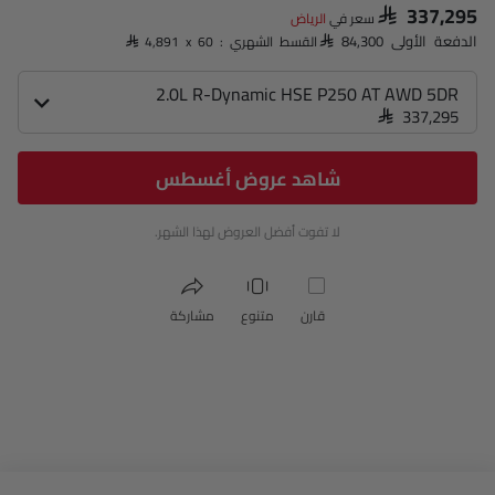
SAR 337,295
سعر في
الرياض‎
الدفعة الأولى SAR 84,300
القسط الشهري : SAR 4,891 x 60
2.0L R-Dynamic HSE P250 AT AWD 5DR
SAR 337,295
شاهد عروض أغسطس
لا تفوت أفضل العروض لهذا الشهر.
قارن
متنوع
مشاركة