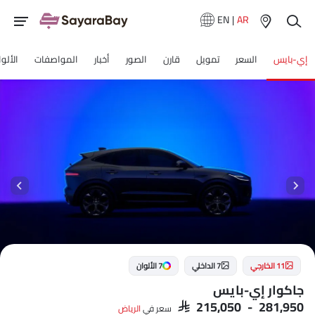
EN
|
AR
إي-بايس
السعر
تمويل
قارن
الصور
أخبار
المواصفات
الألو
11 الخارجي
7 الداخلي
7 الألوان
جاكوار إي-بايس
SAR 215,050 - 281,950
سعر في
الرياض‎