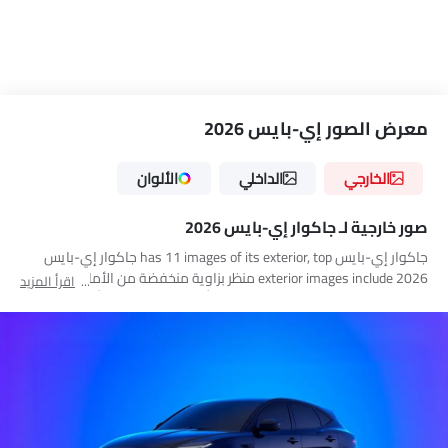
معرض الصور إي-بايس 2026
الخارجي
الداخلي
الألوان
صور خارجية لـ جاكوار إي-بايس 2026
جاكوار إي-بايس has 11 images of its exterior, top جاكوار إي-بايس
2026 exterior images include منظر بزاوية منخفضة من الأمام, منظر
اقرأ المزيد
جانبي متوسط, منظر جانبي كامل, منظر أمامي كامل, منظر أمامي
متوسط, منظر خلفي جانبي متقاطع, منظر الزاوية الخلفية, مصباح أمامي,
مصباح خلفي, منظر الشبك الأمامي, غطاء الوقود مفتوح.