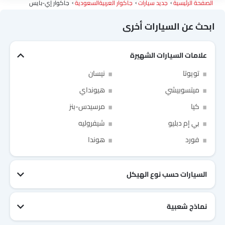
الصفحة الرئيسية
جديد سيارات
جاكوار العربيةالسعودية
جاكوار إي-بايس
ابحث عن السيارات أخرى
علامات السيارات الشهيرة
Link Your Facebook Account
تويوتا
نيسان
ميتسوبيشي
هيونداي
Link Your Google Account
كيا
مرسيدس-بنز
بي إم دبليو
شيفروليه
فورد
هوندا
of Cardekho SEA
الخصوصية
سياسة
and
شروط الاستخدام
I have read and agree to the
السيارات حسب نوع الهيكل
نماذج شعبية
جيتور T2
نيسان Patrol 2025
تويوتا Fortuner
إم جي 5 2025
هيونداي Tucson
فورد Taurus
تويوتا Hiace 2025
تويوتا Yaris
إم جي RX9
إيسوزو D-Max