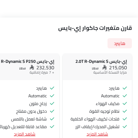
قارن متغيرات جاكوار إي-بايس
هايبرد
إي-بايس 2.0T R-Dynamic S
إي-بايس R-Dynamic S P250
SAR 232,530
SAR 215,050
سعر
سعر
مزايا النسخة الأساسية
+ 7 ميزة إضافية
هايبرد
هايبرد
Automatic
Automatic
مكيف الهواء
زجاج ملون
نظام توجيه القوة
دخول بدون مفتاح
فتحات تكييف الهواء الخلفية
شاشة تعمل باللمس
تشغيل المحرك/إيقاف الزر
مقاعد قابلة للتعديل كهربائيً
شاهد المزيد
شاهد المزيد
منفذ الطاقة الملحق
مقاعد مدفأة - أمامية