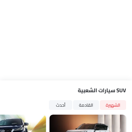
كاميرا خلفية
أقفال باب الطاقة
مسند ذراع للكونسول الوسطي
صندوق الطاقة
رابط المرآة
شاحن لاسلكي
إضاءة نهارية LED
مساعد تثبيت السيارة على المنحدرات
مؤشر تغيير المسار
مقعد وظيفة ذاكرة السائق
شاحن USB
أندرويد أوتو
SUV سيارات الشعبية
أبل كاربلاي
نظام تثبيت مقاعد الأطفال ISOFIX
الشهيرة
القادمة
أحدث
كابل شحن محمول
مقعد وظيفة ذاكرة الراكب
شعاع عالي ذكي
نظام تثبيت السرعة التكيفي