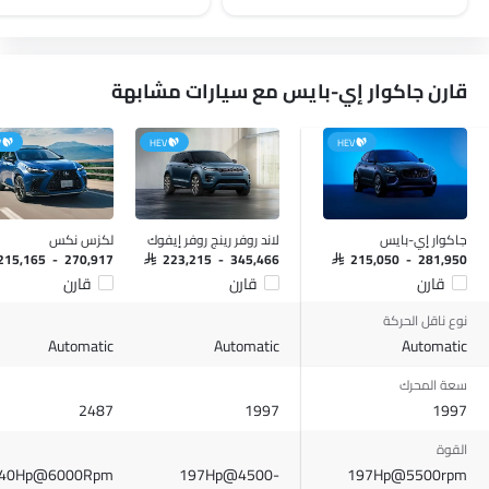
عجلة قيادة متعددة الوظائف
تحذير النقطة العمياء
الراديو هي AM (تعديل السعة) أو FM (تضمين التردد)،
تنبيه حركة المرور الخلفية المتقاطعة
جبهة المتحدثين
قارن جاكوار إي-بايس مع سيارات مشابهة
مكبرات الصوت الخلفية
اتصال بلوتوث
V
HEV
HEV
المدخل المساعد وUSB
التحكم التلقائي في المناخ
سيطرة على جودة الهواء
نوافذ كهربائية أمامية
جاكوار إي-بايس
لاند روفر رينج روفر إيفوك
لكزس نكس
نوافذ كهربائية خلفية
 215,165 - 270,917
SAR 223,215 - 345,466
SAR 215,050 - 281,950
قارن
قارن
قارن
ضوء تحذير منخفض من الوقود
مقعد خلفي قابل للطي
نوع ناقل الحركة
مقاعد قابلة للتعديل
Automatic
Automatic
Automatic
مسند رأس المقعد الخلفي
سعة المحرك
مقاعد جلدية
2487
1997
1997
حاملات الأكواب-أمامية
القوة
حامل زجاجة
40Hp@6000Rpm
197Hp@4500-
197Hp@5500rpm
مرآة الزينة