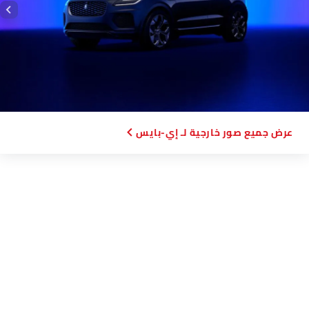
صور خارجية لـ إي-بايس