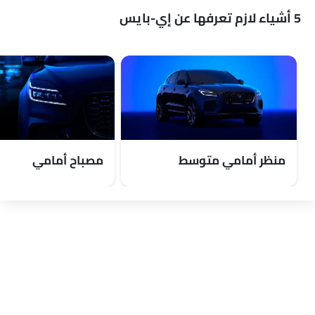
5 أشياء لازم تعرفها عن إي-بايس
منظر أمامي متوسط
مصباح أمامي