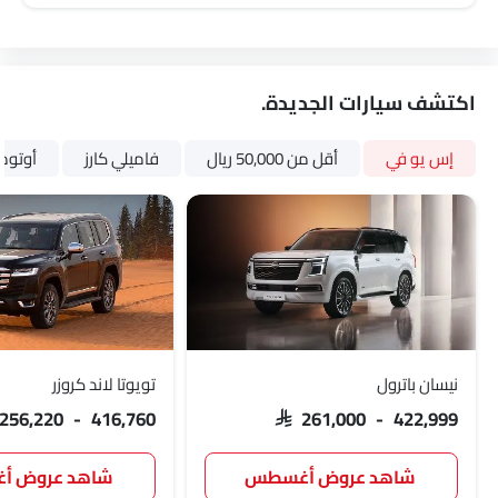
فرامل وقوف السيارات الكهربائية
مساعدة تتبع المسار
طفاية حريق
حقيبة إسعافات أولية
مفتاح عن بُعد
نظام ما قبل الاصطدام
هوائي زعنفة القرش
الانبعاثات
سيارات الشائعة جاكوار
الشهيرة
Link Your Facebook Account