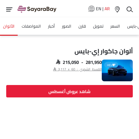
EN
|
AR
-بايس
السعر
تمويل
قارن
الصور
أخبار
المواصفات
الألوان
ألوان جاكوار إي-بايس
SAR 215,050 - 281,950
HEV
القسط الشهري : SAR 3,117 x 60
شاهد عروض أغسطس