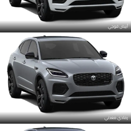
أبيض فوجي
رمادي معدني