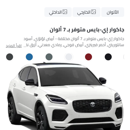
الألوان
الخارجي
الداخلي
جاكوار إي-بايس متوفر بـ 7 ألوان
جاكوار إي-بايس متوفر بـ 7 ألوان مختلفة - أبيض لؤلؤي, أسود
سانتوريني, أحمر فيرينزي, أبيض فوجي, رمادي معدني, أزرق نقي,
اقرأ المزيد
Carpathian Grey.