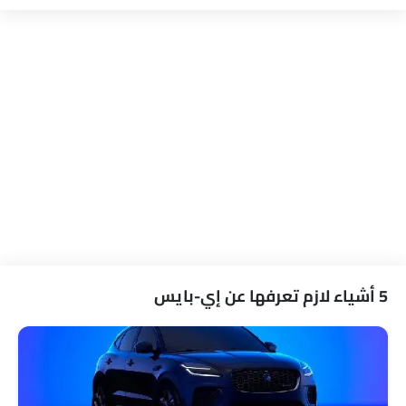
أحزمة المقاعد الأمامية القابلة للتعديل في الارتفاع
تحذير حزام المقعد
إنذار ضد السرقة
تحذير من فتح الباب جزئيًا
مصباح أمامي
مرآة الرؤية الخلفية ليلا ونهارا
منع تشغيل المحرك
التحكم في الجر
مرآة الرؤية الخلفية الخارجية قابلة للتعديل كهربائياً
ممسحة استشعار المطر
ممسحة النافذة الخلفية
غسالة الزجاج الخلفي
مزيل ضباب للزجاج الخلفي
منظر لوحة العدادات
خارج مرآة الرؤية الخلفية مؤشر الانعطاف
مقياس المسافة الرقمي
مدفأة
مقياس تعدد الرحلات الإلكتروني
عجلة قيادة جلدية
ساعة رقمية