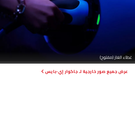
غطاء الغاز (مفتوح)
صور خارجية لـ جاكوار إي-بايس