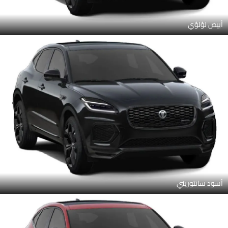
أبيض لؤلؤي
أسود سانتوريني