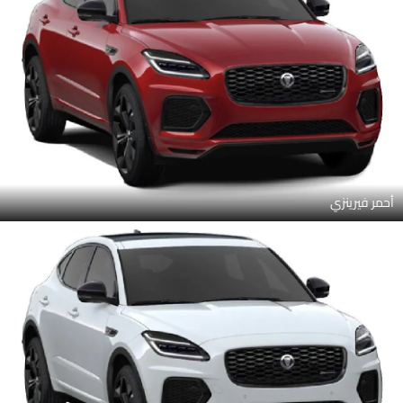
أحمر فيرينزي