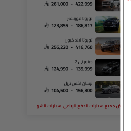
SAR 261,000 - 422,999
تويوتا فورتشنر
SAR 123,855 - 186,817
تويوتا لاند كروزر
SAR 256,220 - 416,760
جيتور تي 2
SAR 124,990 - 139,999
نيسان اكس تريل
SAR 104,500 - 156,300
سيارات الدفع الرباعي سيارات الشهيرة