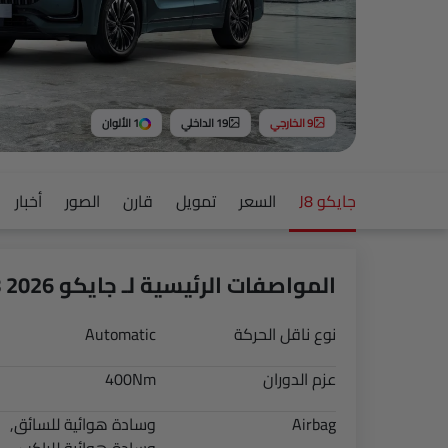
9 الخارجي
19 الداخلي
1 الألوان
جايكو J8
السعر
تمويل
قارن
الصور
أخبار
المواصفات الرئيسية لـ جايكو J8 2026
نوع ناقل الحركة
Automatic
عزم الدوران
400Nm
Airbag
وسادة هوائية للسائق,