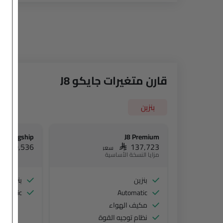
قارن متغيرات جايكو J8
بنزين
J8 Flagship
J8 Premium
AR 150,536
SAR 137,723
سعر
مزايا النسخة الأساسية
بنزين
بنزين
tomatic
Automatic
مكيف الهواء
نظام توجيه القوة