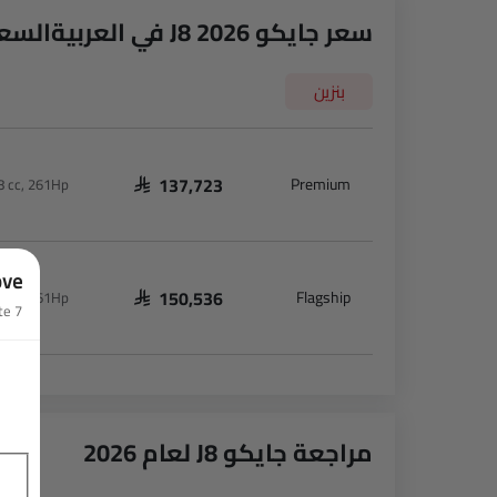
سعر جايكو J8 2026 في العربيةالسعودية
بنزين
Premium
8 cc, 261Hp
SAR 137,723
ove
Flagship
8 cc, 261Hp
SAR 150,536
7 Questions • Takes less than 1 minute
مراجعة جايكو J8 لعام 2026