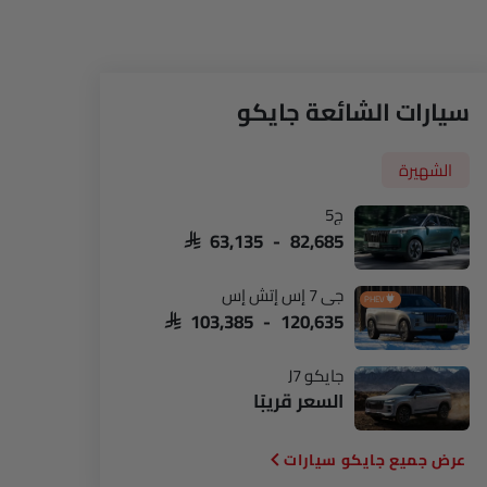
سيارات الشائعة جايكو
الشهيرة
ج5
SAR 63,135 - 82,685
جي 7 إس إتش إس
PHEV
SAR 103,385 - 120,635
جايكو J7
عجلة
السعر قريبًا
جايكو سيارات