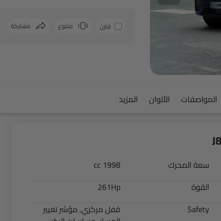
متنوع
مشاركة
قارن
فيسبوك
المواصفات
الألوان
المزيد
سعة المحرك
1998 cc
القوة
261Hp
Safety
قفل مركزي, مؤشر تغيير