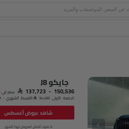
جايكو J8
SAR 137,723 - 150,536
سعر في
ا
القسط الشهري : SAR 1,997 x 60
الدفعة الأولى SAR 34,400
شاهد عروض أغسطس
لا تفوت أفضل العروض لهذا الشهر.