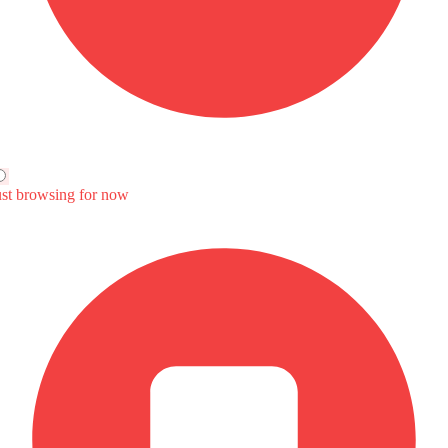
S
سعر
Au