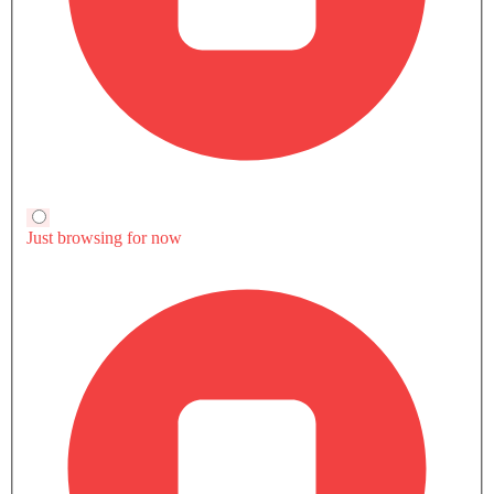
1498
1498
3298
أحزمة المقاعد الأمامية القابلة للتعديل في الارتفاع
القوة
مساعد المكابح
163Hp
163Hp
284Hp@5000-6000rpm
تحذير من فتح الباب جزئيًا
مرآة الرؤية الخلفية ليلا ونهارا
عزم الدوران
مصابيح أمامية قابلة للتعديل
280Nm
280Nm
450Nm@2000-
عجلات معدنية
3500rpm
هوائي مدمج
جاري المشاهدة
مازدا CX-90 vs توريس
مازدا CX-90 vs أكتيون
شبكة كروم
مدفأة
ساعة رقمية
قارن سيارات المماثلة
ارتفاع مقعد السائق قابل للتعديل
دخول بدون مفتاح
توزيع قوة الفرامل إلكترونيًا (EBD)
سيارات الشائعة مازدا
مصابيح أمامية أوتوماتيكية
كاميرا خلفية
الشهيرة
القادمة
مسند ذراع للكونسول الوسطي
صندوق الطاقة
شاحن لاسلكي