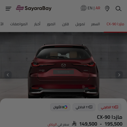
EN
|
AR
مازدا CX-90
السعر
تمويل
قارن
الصور
أخبار
المواصفات
الأ
13 الخارجي
11 الداخلي
8 الألوان
مازدا CX-90
SAR 149,500 - 195,500
سعر في
الرياض‎