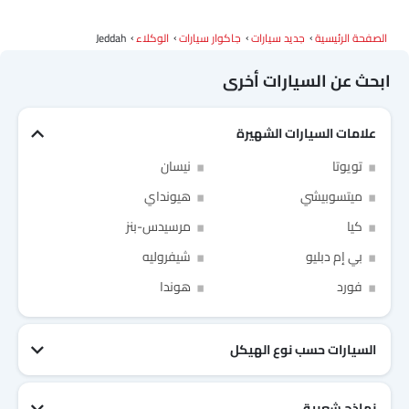
الصفحة الرئيسية
جديد سيارات
جاكوار سيارات
الوكلاء
Jeddah
دودج
كاديلاك
أستون مارتن
جي أي سي
ابحث عن السيارات أخرى
علامات السيارات الشهيرة
رام
بوغاتي
شيري
جيلي
Link Your Facebook Account
تويوتا
نيسان
Link Your Google Account
ميتسوبيشي
هيونداي
فورثينج
بيستون
هونشي
بولستار
كيا
مرسيدس-بنز
بي إم دبليو
شيفروليه
فورد
هوندا
SEA
بايك
لينك اند كو
of Cardekho
سياسة الخصوصية
and
شروط الاستخدام
I have read and agree to the
السيارات حسب نوع الهيكل
نماذج شعبية