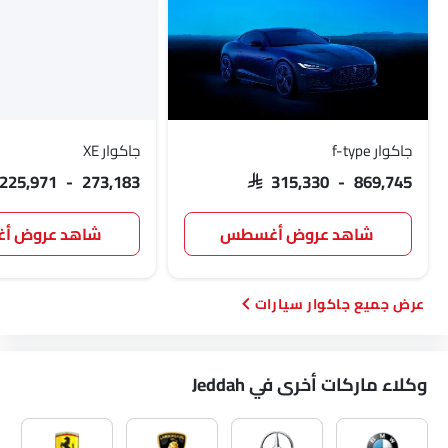
جاكوار f-type
جاكوار XE
 225,971 - 273,183
SAR 315,330 - 869,745
شاهد عروض أغسطس
شاهد عروض 
جاكوار سيارات
وكلاء ماركات أخرى في Jeddah