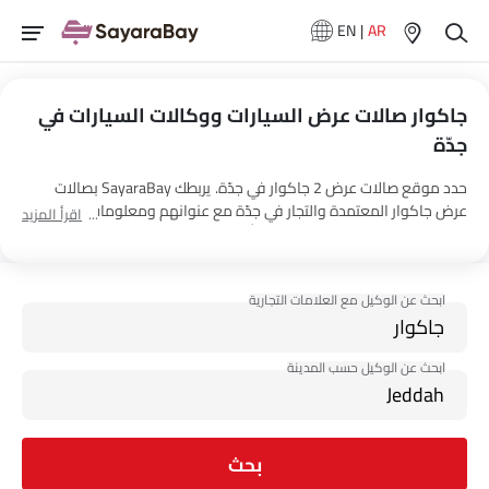
EN
|
AR
جاكوار صالات عرض السيارات ووكالات السيارات في
جدّة
حدد موقع صالات عرض 2 جاكوار في جدّة. يربطك SayaraBay بصالات
عرض جاكوار المعتمدة والتجار في جدّة مع عنوانهم ومعلومات الاتصال
اقرأ المزيد
الكاملة. لمزيد من المعلومات حول أسعار السيارات جاكوار والعروض
وخيارات EMI واختبار القيادة، اتصل بالوكلاء المذكورين أدناه في جدّة.
بحث