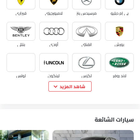
بي إم دبليو
مرسيدس بنز
لامبورجيني
فيراري
بورش
انفنتي
أودي
بنتلي
لاند روفر
لكزس
لينكون
لوتس
شاهد المزيد
فولفو
مازيراتي
ألفا روميو
جينيسيس
سيارات الشائعة
أبارث
بورجوارد
هافال
VGV