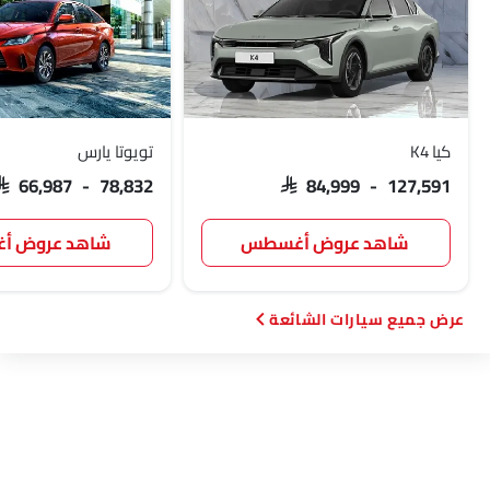
لوسيد
بي واي دي
تانك
جيتور
كيا K4
تويوتا يارس
SAR 66,987 - 78,832
SAR 84,999 - 127,591
GWM
سوإست
جايكو
أومودا
شاهد عروض أغسطس
شاهد عروض 
سيارات الشائعة
سكاي ويل
بترومين فوتون
روكس
شاومي
ديبال
ج إم سي
آي كور
إم هيرو