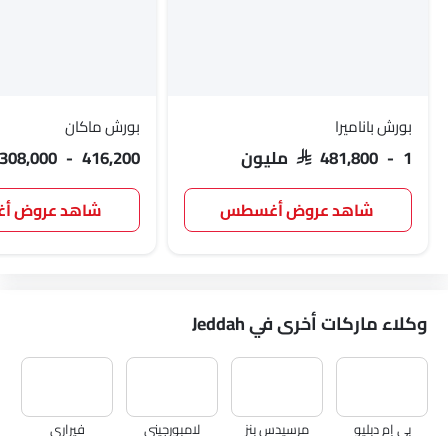
بورش باناميرا
بورش ماكان
SAR 481,800 - 1 مليون
 308,000 - 416,200
شاهد عروض أغسطس
شاهد عروض 
وكلاء ماركات أخرى في Jeddah
بي إم دبليو
مرسيدس بنز
لامبورجيني
فيراري