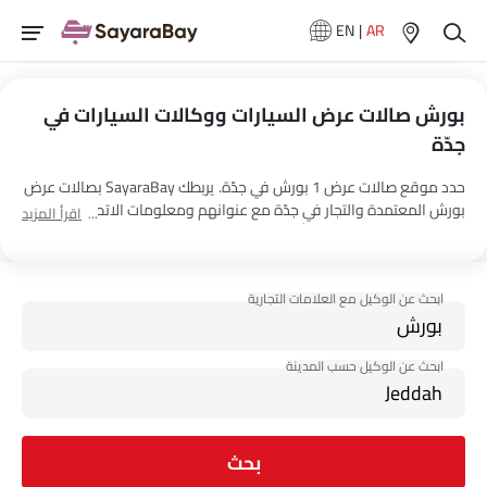
EN
|
AR
بورش صالات عرض السيارات ووكالات السيارات في
جدّة
حدد موقع صالات عرض 1 بورش في جدّة. يربطك SayaraBay بصالات عرض
بورش المعتمدة والتجار في جدّة مع عنوانهم ومعلومات الاتصال الكاملة.
اقرأ المزيد
لمزيد من المعلومات حول أسعار السيارات بورش والعروض وخيارات EMI
واختبار القيادة، اتصل بالوكلاء المذكورين أدناه في جدّة.
بحث