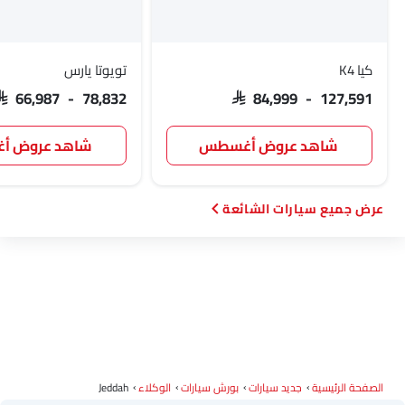
لوسيد
بي واي دي
تانك
جيتور
كيا K4
تويوتا يارس
SAR 66,987 - 78,832
SAR 84,999 - 127,591
GWM
سوإست
جايكو
أومودا
شاهد عروض أغسطس
شاهد عروض 
سيارات الشائعة
سكاي ويل
بترومين فوتون
روكس
شاومي
ديبال
ج إم سي
آي كور
إم هيرو
الصفحة الرئيسية
جديد سيارات
بورش سيارات
الوكلاء
Jeddah
دودج
كاديلاك
أستون مارتن
جي أي سي