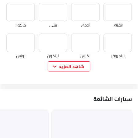
انفنتي
أودي
بنتلي
جاكوار
لاند روفر
لكزس
لينكون
لوتس
شاهد المزيد
فولفو
مازيراتي
ألفا روميو
جينيسيس
سيارات الشائعة
أبارث
بورجوارد
هافال
VGV