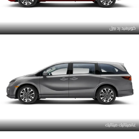
كوبرهيد رِد بيرل
غانميتاليك ميتاليك