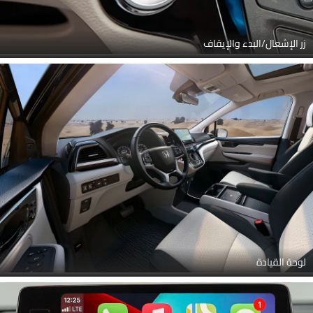
زر الإشعال/البدء والإيقاف
لوحة القيادة