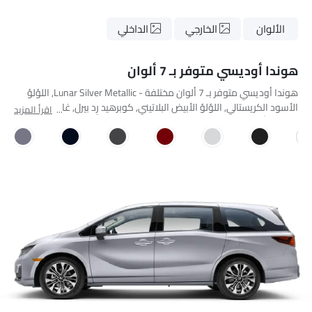
الألوان
الخارجي
الداخلي
هوندا أوديسي متوفر بـ 7 ألوان
هوندا أوديسي متوفر بـ 7 ألوان مختلفة - Lunar Silver Metallic, اللؤلؤ
الأسود الكريستالي, اللؤلؤ الأبيض البلاتيني, كوبرهيد رِد بيرل, غانميتاليك
اقرأ المزيد
ميتاليك, أوبسيديان بلو بيرل, سونيك غراي بيرل.