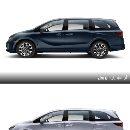
أوبسيديان بلو بيرل