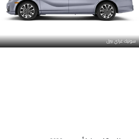
سونيك غراي بيرل