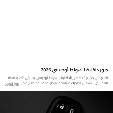
صور داخلية لـ هوندا أوديسي 2026
اطلع على جميع 18 الصور الداخلية لـ هوندا أوديسي، بما في ذلك سلسلة
المفاتيح, زر تشغيل المحرك وإيقافه, منظر لوحة العدادات, منظر نظام
اقرأ المزيد
الصوت, التحكم الأمامي في المكيف, فتحات المكيف الأمامية, عجلة
القيادة, عداد الدوران, المقعد الخلفي الثالث, المقاعد الأمامية والخلفية
معًا, المقاعد الخلفية, المقاعد الأمامية, أدوات ضبط المقعد, الفاصل
الأمامي الأوسط, منفذ ملحقات الطاقة, مسند رأس المقعد الأمامي,
مساعدة الركن, التحكم المركزي