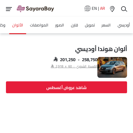
EN
|
AR
أوديسي
السعر
تمويل
قارن
الصور
المواصفات
الألوان
وكلا
ألوان هوندا أوديسي
SAR 201,250 - 258,750
القسط الشهري : SAR 2,918 x 60
شاهد عروض أغسطس