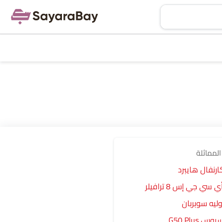
المماثلة
ارنفال هايبرد
سي جي إس 8 ترافيلر
ليه سوبربان
س G50 Plus