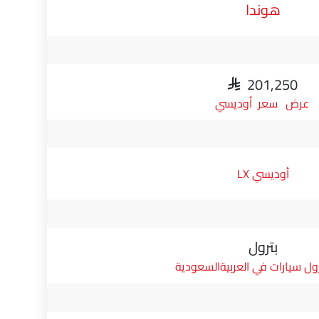
هوندا
SAR 201,250
سعر أوديسي
أوديسي LX
بترول
ول سيارات في العربيةالسعودية