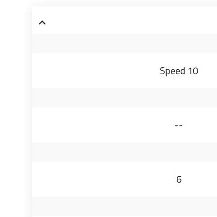
10 Speed
--
6