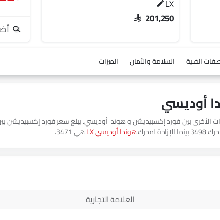
LX
SAR 201,250
أضف
صفات الفنية
السلامة والأمان
الميزات
 الإزاحة لمحرك
هوندا أوديسي LX
هي 3471.
العلامة التجارية