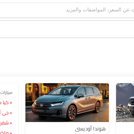
سيارات 
كيا ك
جي أي 
شفرو
هوندا أوديسي
ماكسيو