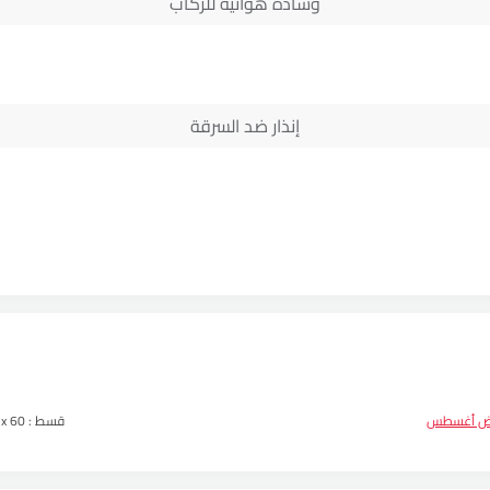
وسادة هوائية للركاب
إنذار ضد السرقة
ض أغسطس
قسط :
8 x 60