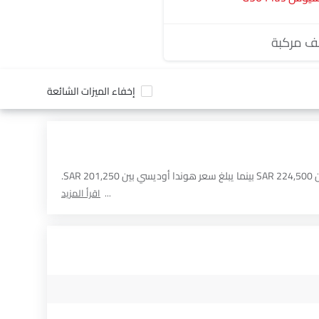
 مركبة
إخفاء الميزات الشائعة
أدناه مقارنة مفصلة لـ سيارات بناءً على السعر والمواصفات والميزات الأخرى بين فورد إكسبيديشن و هوندا أوديسي. يبلغ سعر فورد إكسبيديشن بين SAR 224,500 بينما يبلغ سعر هوندا أوديسي بين SAR 201,250.
اقرأ المزيد