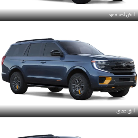
أبيض أكسفورد
أزرق حجري