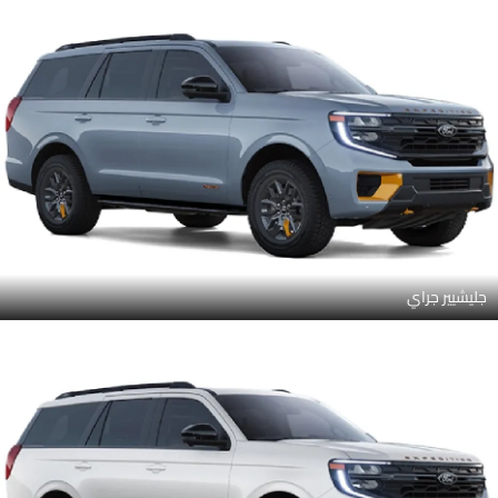
جليشيير جراي