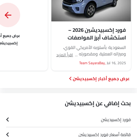
فورد إكسبيديشين 2026 –
أخ
استكشاف أبرز المواصفات
إكسبيديشن
والميزات
السعودية: بأسلوبه الأمريكي القوي،
وميزاته العملية، ومقصورته الواسعة،
اقرأ المزيد
يجذب هذا الطراز العديد من المشترين في
Team SayaraBay,
Jul 16, 2025
السوق السعودية. يتميز فورد
إكسبيديشين...
أخبار إكسبيديشن
بحث إضافي عن إكسبيديشن
Link Your Facebook Account
فورد إكسبيديشن
قائمة أسعار فورد إكسبيديشن