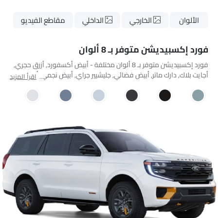
الألوان
الخارجي
الداخلي
مقاطع الفيديو
فورد إكسبيديشن متوفر بـ 8 ألوان
فورد إكسبيديشن متوفر بـ 8 ألوان مختلفة - أبيض أكسفورد, أزرق حجري,
أجايت بلاك, دارك ماتر, أبيض فضائي, جليشيير جراي, أبيض نجمي, أخضر بري.
اقرأ المزيد