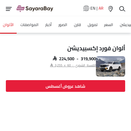
EN
|
AR
يديشن
السعر
تمويل
قارن
الصور
أخبار
المواصفات
الألوان
ألوان فورد إكسبيديشن
SAR 224,500 - 319,900
القسط الشهري : SAR 3,255 x 60
شاهد عروض أغسطس