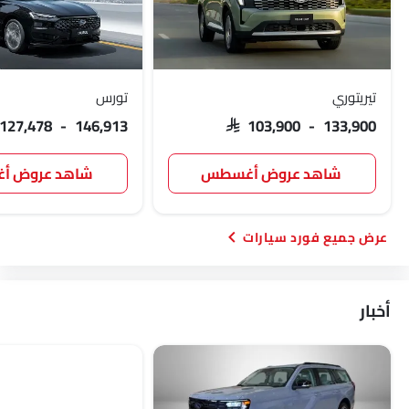
تيريتوري
تورس
 127,478 - 146,913
SAR 103,900 - 133,900
شاهد عروض أغسطس
شاهد عروض 
فورد سيارات
أخبار