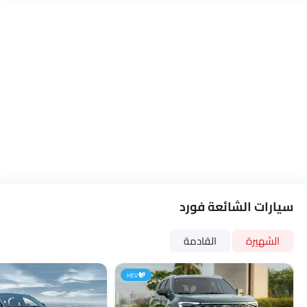
أقفال أبواب استشعار السرعة
حول مشاهدة مراقب
طفاية حريق
حقيبة إسعافات أولية
مفتاح عن بُعد
عجلة احتياطية
الانبعاثات
سيارات الشائعة فورد
الشهيرة
القادمة
HEV