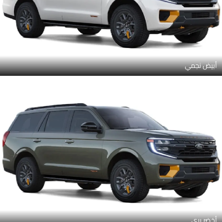
أبيض نجمي
أخضر بري