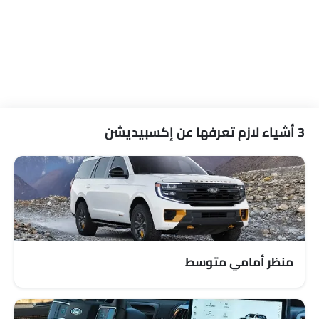
نوافذ كهربائية خلفية
ضوء تحذير منخفض من الوقود
مقاعد قابلة للتعديل
مسند رأس المقعد الخلفي
مقاعد جلدية
حاملات الأكواب-أمامية
حامل زجاجة
3 أشياء لازم تعرفها عن إكسبيديشن
نظام منع انغلاق المكابح
قفل مركزي
وسادة هوائية للسائق
وسادة هوائية للركاب
وسادة هوائية جانبية أمامية
أحزمة المقاعد الخلفية
أحزمة المقاعد الأمامية القابلة للتعديل في الارتفاع
منظر أمامي متوسط
تحذير حزام المقعد
إنذار ضد السرقة
تحذير من فتح الباب جزئيًا