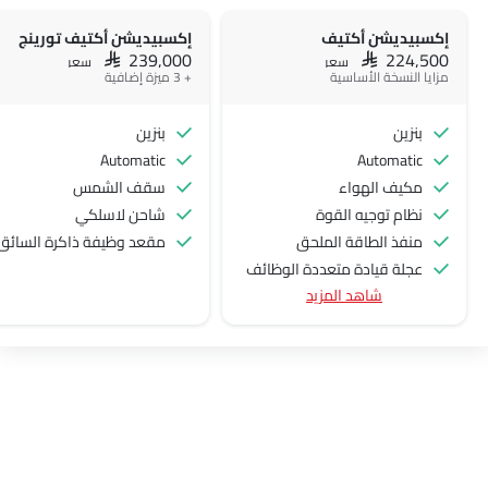
إكسبيديشن أكتيف
إكسبيديشن أكتيف تورينج
SAR 239,000
SAR 224,500
سعر
سعر
مزايا النسخة الأساسية
+ 3 ميزة إضافية
بنزين
بنزين
Automatic
Automatic
مكيف الهواء
سقف الشمس
نظام توجيه القوة
شاحن لاسلكي
منفذ الطاقة الملحق
مقعد وظيفة ذاكرة السائق
عجلة قيادة متعددة الوظائف
شاهد المزيد
الراديو هي AM (تعديل السعة) أو FM (تضمين التردد)،
جبهة المتحدثين
مكبرات الصوت الخلفية
اتصال بلوتوث
المدخل المساعد وUSB
التحكم التلقائي في المناخ
سيطرة على جودة الهواء
نوافذ كهربائية أمامية