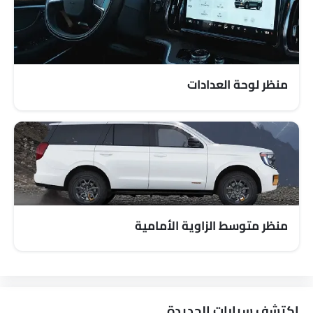
مرآة الرؤية الخلفية ليلا ونهارا
مصابيح أمامية قابلة للتعديل
مرآة الرؤية الخلفية الخارجية قابلة للتعديل كهربائياً
عجلات معدنية
خارج مرآة الرؤية الخلفية مؤشر الانعطاف
منظر لوحة العدادات
شبكة كروم
مقياس المسافة الرقمي
مدفأة
مقياس تاتشو
مقياس تعدد الرحلات الإلكتروني
عجلة قيادة جلدية
ساعة رقمية
ارتفاع مقعد السائق قابل للتعديل
منظر متوسط الزاوية الأمامية
دخول بدون مفتاح
مراقبة ضغط الإطارات
جهاز مضاد للسرقة
التحكم الصوتي
شاشة تعمل باللمس
اكتشف سيارات الجديدة.