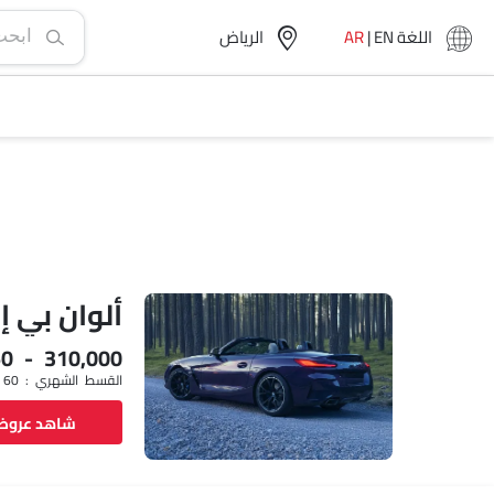
اللغة
EN
|
AR
الرياض‎
ألوان بي إم 
50 - 310,000
القسط الشهري : SAR 3,917 x 60
شاهد عرو