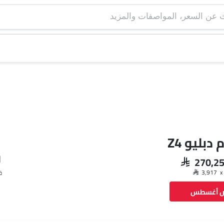
دبليو Z4
SAR 270,2
ق
ض أغسطس
فيسبوك
تويتر
واتساب