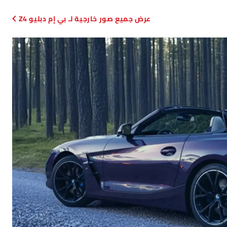
صور خارجية لـ بي إم دبليو Z4