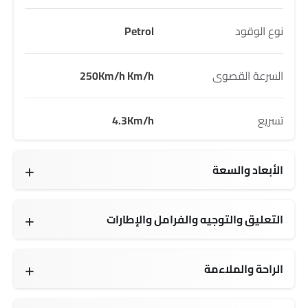
نوع الوقود
Petrol
السرعة القصوى
250Km/h Km/h
تسريع
4.3Km/h
الأبعاد والسعة
4986 MM
1995 MM
1705 MM
2995 MM
5 seats
التعليق والتوجيه والفرامل والإطارات
الراحة والملاءمة
شاحن USB
ضوء تحذير منخفض من الوقود
راحة ذراع مركز المقعد الخلفي
ارتفاع مقعد السائق قابل للتعديل
اتبعني إلى المنزل المصابيح الأمامية
مسند ذراع للكونسول الوسطي
مرآة الرؤية الخلفية قابلة للطي كهربائياً