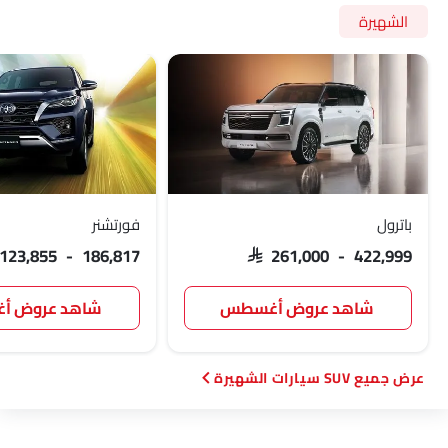
الشهيرة
باترول
فورتشنر
 123,855 - 186,817
SAR 261,000 - 422,999
شاهد عروض أغسطس
شاهد عروض 
SUV سيارات الشهيرة