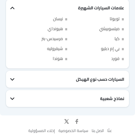
علامات السيارات الشهيرة
تويوتا
نيسان
ميتسوبيشي
هيونداي
Link Your Facebook Account
كيا
مرسيدس-بنز
بي إم دبليو
شيفروليه
Link Your Google Account
فورد
هوندا
السيارات حسب نوع الهيكل
of Cardekho SEA
الخصوصية
سياسة
and
شروط الاستخدام
I have read and agree to the
نماذج شعبية
جيتور T2
نيسان Patrol 2025
تويوتا Fortuner
إم جي 5 2025
هيونداي Tucson
فورد Taurus
تويوتا Hiace 2025
تويوتا Yaris
إم جي RX9
إيسوزو D-Max
عنّا
اتصل بنا
سياسة الخصوصية
إخلاء المسؤولية