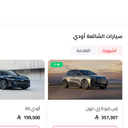
سيارات الشائعة أودي
الشهيرة
القادمة
EV
إس كيو 6 إي-ترون
أودي A6
SAR 199,500
SAR 357,307