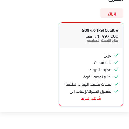
بنزين
SQ8 4.0 TFSI Quattro
SAR 497,000
سعر
مزايا النسخة الأساسية
بنزين
Autometic
مكيف الهواء
نظام توجيه القوة
فتحات تكييف الهواء الخلفية
تشغيل المحرك/إيقاف الزر
شاهد المزيد
نظام التحكم في السرعة
مشغل الأقراص المدمجة
مشغل قرص رقمي متعدد الاستخدامات
الراديو هي AM (تعديل السعة) أو FM (تضمين التردد)،
جبهة المتحدثين