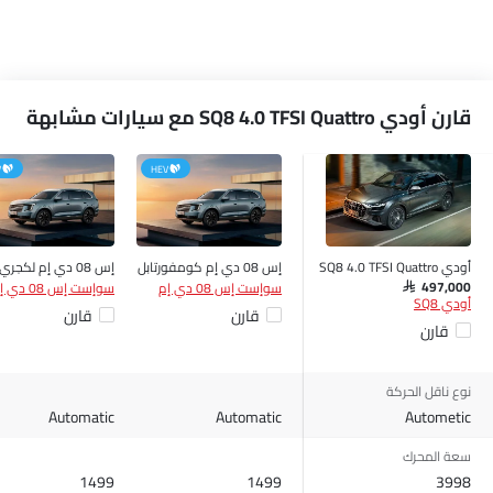
مكبرات الصوت الخلفية
الصوت 2DIN المتكامل
اتصال بلوتوث
المدخل المساعد وUSB
قارن أودي SQ8 4.0 TFSI Quattro مع سيارات مشابهة
التحكم التلقائي في المناخ
سيطرة على جودة الهواء
V
HEV
فتاحة غطاء الوقود عن بعد
فتح صندوق الأمتعة عن بُعد
نوافذ كهربائية أمامية
أودي SQ8 4.0 TFSI Quattro
نوافذ كهربائية خلفية
إس 08 دي إم كومفورتابل
إس 08 دي إم لكجري
سوإست إس 08 دي إم
سوإست إس 08 دي إم
SAR 497,000
ضوء تحذير منخفض من الوقود
أودي SQ8
قارن
قارن
مقعد خلفي قابل للطي
قارن
مقاعد قابلة للتعديل
مسند رأس المقعد الخلفي
نوع ناقل الحركة
دعم المقعد القطني
Automatic
Automatic
Autometic
مقاعد جلدية
سعة المحرك
عمود توجيه قابل للتعديل
1499
1499
3998
حاملات الأكواب-أمامية