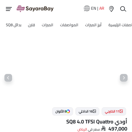
EN
|
AR
صفات الرئيسية
أبرز الميزات
المواصفات
الميزات
قارن
بدائل SQ8
11 الخارجي
16 الداخلي
8 الألوان
أودي SQ8 4.0 TFSI Quattro
SAR 497,000
سعر في
الرياض‎