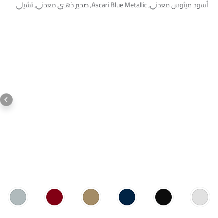
ساعة رقمية
أسود ميثوس معدني, Ascari Blue Metallic, صخير ذهبي معدني, تشيلي
خبرة القيادة التحكم في البيئة
ريد ميتاليك, ساتيلايت سيلفر ميتاليك, وايتومو بلو ميتاليك.
ارتفاع مقعد السائق قابل للتعديل
نظام التحكم في ثبات السيارة
دخول بدون مفتاح
تحذير فحص المحرك
مراقبة ضغط الإطارات
توزيع قوة الفرامل إلكترونيًا (EBD)
جهاز مضاد للسرقة
شاشة تعمل باللمس
مقاعد قابلة للتعديل كهربائيًا
اتبعني إلى المنزل المصابيح الأمامية
راحة ذراع مركز المقعد الخلفي
مقاعد مدفأة - أمامية
مقاعد مدفأة - خلفية
نظام الملاحة
مرآة الرؤية الخلفية قابلة للطي كهربائياً
هوائي الطاقة