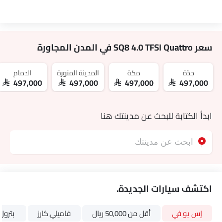
جناح خلفي
حاملات الأكواب-الخلفية
مصابيح أمامية أوتوماتيكية
السكك الحديدية السقف
سعر SQ8 4.0 TFSI Quattro في المدن المجاورة
تنجيد النسيج
كاميرا خلفية
جدّة
مكة
المدينة المنورة
الدمام
تبريد صندوق القفازات
SAR 497,000
SAR 497,000
SAR 497,000
SAR 497,000
سقف الشمس
أغطية العجلات
طاولة قابلة للطي خلفية
ابدأ الكتابة للبحث عن مدينتك هنا
حامل سقف
دخول بطاقة الوصول الذكية
أضواء الضباب الخلفية
أقفال باب الطاقة
وسائد هوائية جانبية - خلفية
اكتشف سيارات الجديدة.
سقف القمر
مسند ذراع للكونسول الوسطي
عمود التوجيه
إس يو في
أقل من 50,000 ريال
فاميلي كارز
بترول