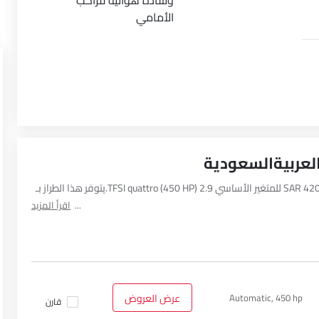
وسادة هوائية للراكب
الأمامي
يبدأ سعر أودي آر إس 5 كوبيه في العربيةالسعودية من SAR 420,000 للمتغير الأساسي 2.9 TFSI quattro (450 HP).يتوفر هذا الطراز بـ
اقرأ المزيد
Automatic, 450 hp
عرض العروض
قارن