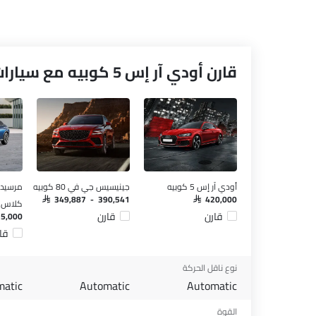
قارن أودي آر إس 5 كوبيه مع سيارات مشابهة
أودي آر إس 5 كوبيه
جينيسيس جي في 80 كوبيه
مرسيدس
SAR 349,887 - 390,541
SAR 420,000
كلاس ك
قارن
قارن
15,000
قا
نوع ناقل الحركة
matic
Automatic
Automatic
القوة