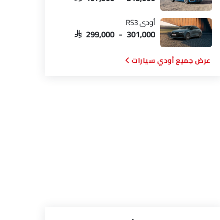
أودي RS3
SAR 299,000 - 301,000
أودي سيارات