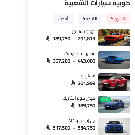
كوبيه سيارات الشعبية
الشهيرة
القادمة
أحدث
دودج تشالنجر
SAR 189,750 - 291,813
شفروليه كورفيت
SAR 367,200 - 443,000
نيسان زد
SAR 261,999
ميني كوبر إلكتريك
EV
SAR 189,750
بي إم دبليو M4
SAR 517,500 - 534,750