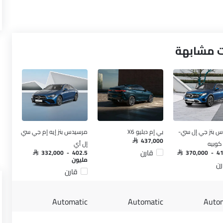
 بنز جي إل سي-
بي إم دبليو X6
مرسيدس بنز إيه إم جي سي
SAR 437,000
وبيه
إل أي
قارن
SAR 332,000 - 402.5
SAR 370,000 - 4
مليون
رن
قارن
Automatic
Automatic
Auto