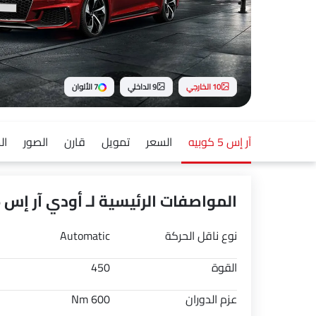
10 الخارجي
9 الداخلي
7 الألوان
آر إس 5 كوبيه
السعر
تمويل
قارن
الصور
ال
المواصفات الرئيسية لـ أودي آر إس 5 كوبيه 2026
نوع ناقل الحركة
Automatic
القوة
450
عزم الدوران
600 Nm