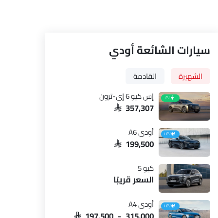
سيارات الشائعة أودي
الشهيرة
القادمة
إس كيو 6 إي-ترون
EV
SAR 357,307
أودي A6
HEV
SAR 199,500
كيو 5
السعر قريبًا
أودي A4
HEV
SAR 197,500 - 315,000