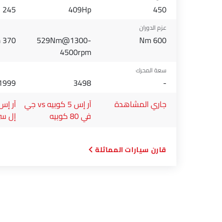
245
409Hp
450
عزم الدوران
370 Nm
529Nm@1300-
600 Nm
4500rpm
سعة المحرك
1999
3498
-
جاري المشاهدة
آر إس 5 كوبيه vs جي
في 80 كوبيه
إل س
قارن سيارات المماثلة