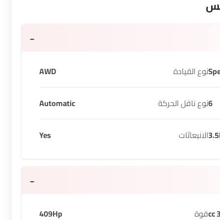
كس
نوع القيادة
AWD
6
نوع ناقل الحركة
Automatic
3.5
الانبعاثات
Yes
3
قوة
409Hp