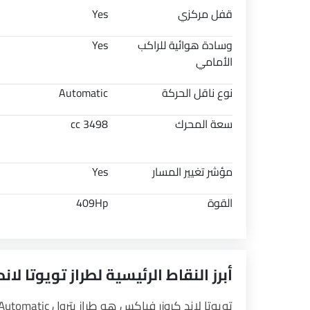
قفل مركزي
Yes
وسادة هوائية للراكب
Yes
الأمامي
نوع ناقل الحركة
Automatic
سعة المحرك
3498 cc
مؤشر تغيير المسار
Yes
القوة
409Hp
أبرز النقاط الرئيسية لطراز تويوتا لا
تويوتا لاند كروزر فيإكس هو طراز بترول Automatic من مجموعة