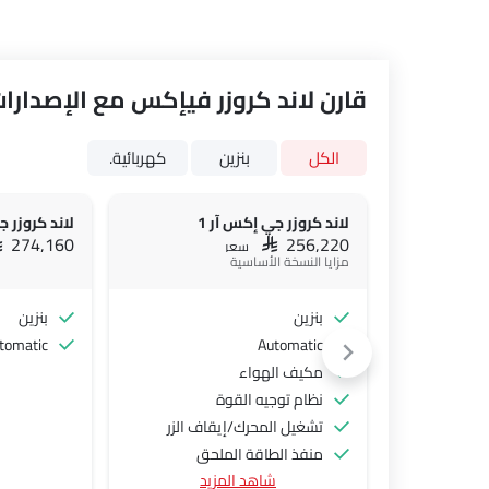
قارن لاند كروزر فيإكس مع الإصدارات
الكل
بنزين
كهربائية.
لاند كروزر جي إكس آر 1
لاند كروزر ج
AR 274,160
SAR 256,220
سعر
مزايا النسخة الأساسية
بنزين
بنزين
tomatic
Automatic
مكيف الهواء
نظام توجيه القوة
تشغيل المحرك/إيقاف الزر
منفذ الطاقة الملحق
شاهد المزيد
نظام التحكم في السرعة