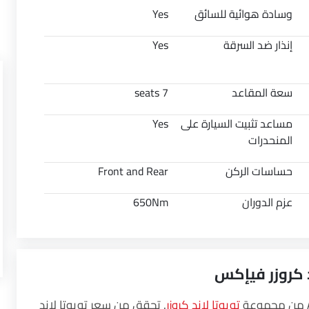
وسادة هوائية للسائق
Yes
إنذار ضد السرقة
Yes
سعة المقاعد
7 seats
مساعد تثبيت السيارة على
Yes
المنحدرات
حساسات الركن
Front and Rear
عزم الدوران
650Nm
ند كروزر فيإكس
تويوتا لاند كروزر
. تحقق من سعر تويوتا لاند