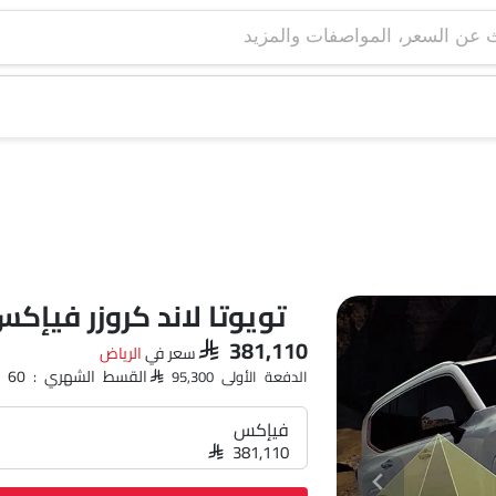
تويوتا لاند كروزر فيإك
SAR 381,110
سعر في
الرياض‎
القسط الشهري : SAR 5,525 x 60
الدفعة الأولى SAR 95,300
فيإكس
SAR 381,110