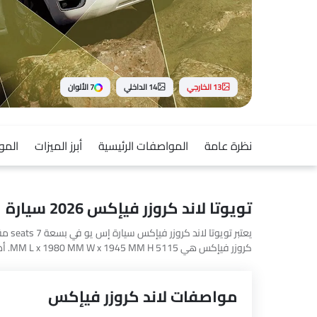
13 الخارجي
14 الداخلي
7 الألوان
نظرة عامة
المواصفات الرئيسية
أبرز الميزات
المو
تويوتا لاند كروزر فيإكس 2026 سيارة
4MATIC, AMG GLA 45 S 4MATIC Plus و Huge E1.
مواصفات لاند كروزر فيإكس