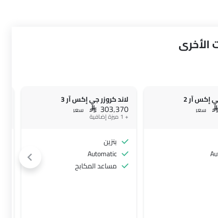
 الأخرى
ي إكس آر 2
لاند كروزر جي إكس آر 3
لان
45
SAR 303,370
S
سعر
سعر
+ 1 ميزة إضافية
+ 4 ميزة إضافية
بنزين
Automatic
Au
مساعد المكابح