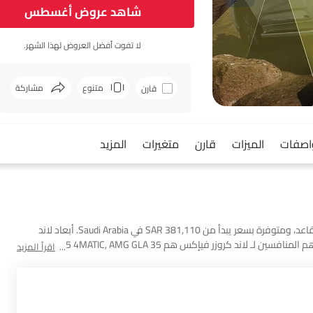
شاهد عروض أغسطس
لا تفوت أفضل العروض لهذا الشهر.
متنوع
مشاركة
قارن
فيسبوك
اصفات
الميزات
قارن
متغيرات
المزيد
يعتبر تويوتا لاند كروزر فيإكس سيارة إس يو في بسعة 7 seats مقاعد، ومتوفرة بسعر يبدأ من SAR 381,110 في Saudi Arabia. أبعاد لاند
كروزر فيإكس هي 5115 MM L x 1980 MM W x 1945 MM H. أهم المنافسين لـ لاند كروزر فيإكس هم AMG GLB 35 4MATIC, AMG GLA 35
اقرأ المزيد