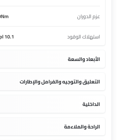
عزم الدوران
0Nm
استهلاك الوقود
10.1 kmpl
الأبعاد والسعة
0 L
1980 MM
التعليق والتوجيه والفرامل والإطارات
20 Inch
الداخلية
12.3 inch
الراحة والملاءمة