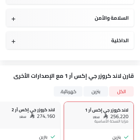
السلامة والأمن
توزيع قوة الفرامل إلكترونيًا (EBD)
نظام التحذير من مغادرة المسار
أجهزة استشعار وقوف السيارات
أحزمة المقاعد الأمامية القابلة للتعديل في الارتفاع
الداخلية
قارن لاند كروزر جي إكس آر 1 مع الإصدارات الأخرى
الكل
بنزين
كهربائية.
لاند كروزر جي إكس آر 2
لاند كروزر جي إكس آر 1
SAR 274,160
SAR 256,220
سعر
سعر
مزايا النسخة الأساسية
بنزين
بنزين