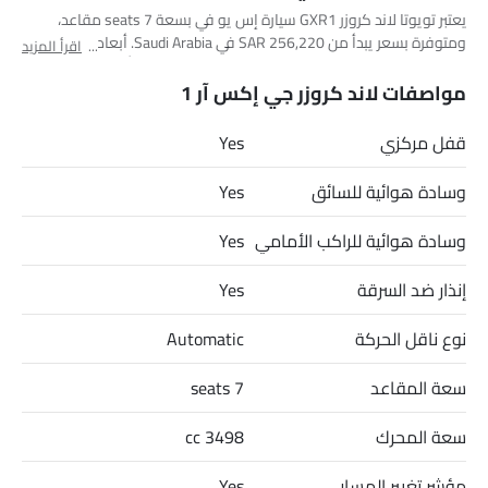
يعتبر تويوتا لاند كروزر GXR1 سيارة إس يو في بسعة 7 seats مقاعد،
ومتوفرة بسعر يبدأ من SAR 256,220 في Saudi Arabia. أبعاد لاند كروزر
اقرأ المزيد
GXR1 هي 5115 MM L x 1980 MM W x 1905 MM H. أهم المنافسين لـ
لاند كروزر GXR1 هم AMG GLB 35 4MATIC, AMG GLA 35 4MATIC, AMG
مواصفات لاند كروزر جي إكس آر 1
GLA 45 S 4MATIC Plus و Huge E1.
قفل مركزي
Yes
وسادة هوائية للسائق
Yes
وسادة هوائية للراكب الأمامي
Yes
إنذار ضد السرقة
Yes
نوع ناقل الحركة
Automatic
سعة المقاعد
7 seats
سعة المحرك
3498 cc
مؤشر تغيير المسار
Yes