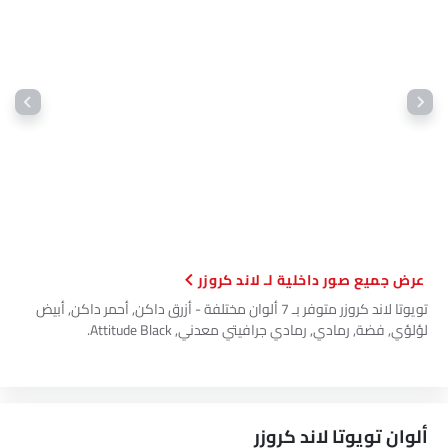
مساعدة البدء على التلال
أقفال أبواب استشعار السرعة
مقبض معدات جلدية
وسائد هوائية ستائرية
وسادة هوائية لركبة السائق
طفاية حريق
حقيبة إسعافات أولية
مفتاح عن بُعد
غسالة المصابيح الأمامية
عجلة احتياطية
الانبعاثات
صور داخلية لـ لاند كروزر
تويوتا لاند كروزر متوفر بـ 7 ألوان مختلفة - أزرق داكن, أحمر داكن, أبيض
لؤلؤي, فضة, رمادي, رمادي جرافيتي معدني, Attitude Black.
ألوان تويوتا لاند كروزر