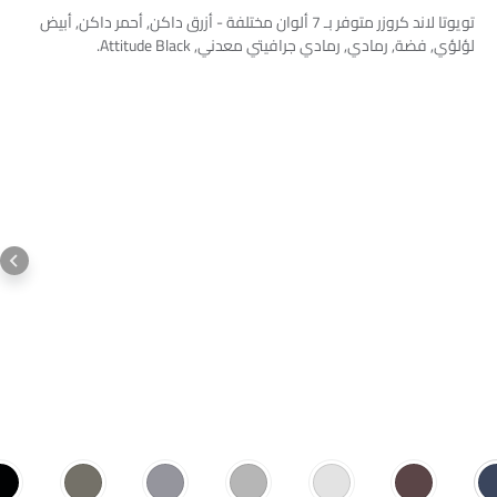
تويوتا لاند كروزر متوفر بـ 7 ألوان مختلفة - أزرق داكن, أحمر داكن, أبيض
لؤلؤي, فضة, رمادي, رمادي جرافيتي معدني, Attitude Black.