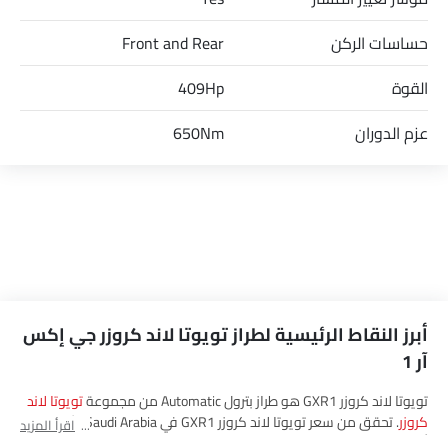
حساسات الركن
Front and Rear
القوة
409Hp
عزم الدوران
650Nm
أبرز النقاط الرئيسية لطراز تويوتا لاند كروزر جي إكس
آر 1
تويوتا لاند كروزر GXR1 هو طراز بترول Automatic من مجموعة
تويوتا لاند
كروزر
. تحقق من سعر تويوتا لاند كروزر GXR1 في Saudi Arabia. شاهد
اقرأ المزيد
أحدث العروض، الألوان، المراجعات، الصور والمزيد من لاند كروزر GXR1 في