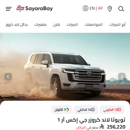
EN
|
AR
أبرز الميزات
المواصفات
الميزات
قارن
متغيرات
بدائل لاند كروزر
13 الخارجي
14 الداخلي
7 الألوان
تويوتا لاند كروزر جي إكس آر 1
SAR 256,220
سعر في
الرياض‎