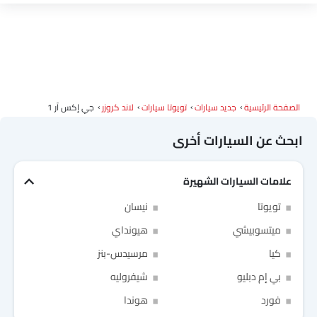
مواصفات تويوتا لاند كروزر
ألوان تويوتا لاند كروزر
وكلاء تويوتا في الرياض‎
الصفحة الرئيسية
جديد سيارات
تويوتا سيارات
لاند كروزر
جي إكس آر 1
ابحث عن السيارات أخرى
علامات السيارات الشهيرة
تويوتا
نيسان
ميتسوبيشي
هيونداي
Link Your Facebook Account
كيا
مرسيدس-بنز
بي إم دبليو
شيفروليه
Link Your Google Account
فورد
هوندا