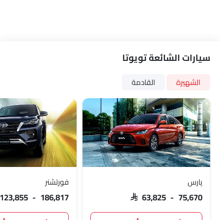
سيارات الشائعة تويوتا
الشهيرة
القادمة
يارس
فورتشنر
 123,855 - 186,817
SAR 63,825 - 75,670