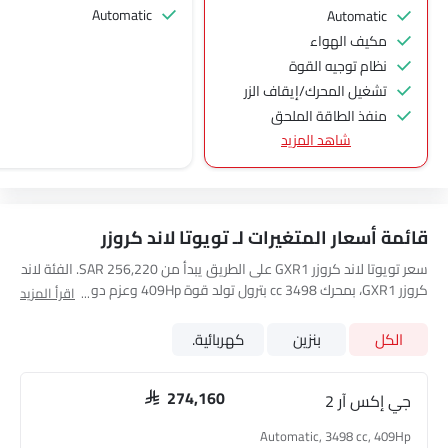
Automatic
Automatic
مكيف الهواء
نظام توجيه القوة
تشغيل المحرك/إيقاف الزر
منفذ الطاقة الملحق
شاهد المزيد
نظام التحكم في السرعة
عجلة قيادة متعددة الوظائف
الراديو هي AM (تعديل السعة) أو FM (تضمين التردد)،
جبهة المتحدثين
قائمة أسعار المتغيرات لـ تويوتا لاند كروزر
مكبرات الصوت الخلفية
اتصال بلوتوث
سعر تويوتا لاند كروزر GXR1 على الطريق يبدأ من SAR 256,220. الفئة لاند
كروزر GXR1، بمحرك 3498 cc بترول تولد قوة 409Hp وعزم دوران 650Nm.
المدخل المساعد وUSB
اقرأ المزيد
السيارة لاند كروزر GXR1 تتسع لـ 7 seats مقعد وتحتوي على ناقل حركة
التحكم التلقائي في المناخ
10 Speed Automatic. استعرض أسعار جميع الفئات الأخرى لـ
تويوتا لاند
الكل
بنزين
كهربائية.
سيطرة على جودة الهواء
كروزر
أدناه
نوافذ كهربائية أمامية
نوافذ كهربائية خلفية
جي إكس آر 2
SAR 274,160
ضوء تحذير منخفض من الوقود
Automatic, 3498 cc, 409Hp
مقاعد قابلة للتعديل