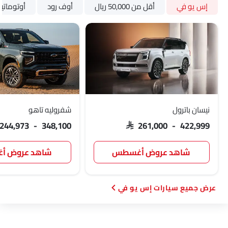
إس يو في
أقل من 50,000 ريال
أوف رود
أوتوماتي
نيسان باترول
شفروليه تاهو
 244,973 - 348,100
SAR 261,000 - 422,999
شاهد عروض أغسطس
شاهد عروض 
سيارات إس يو في