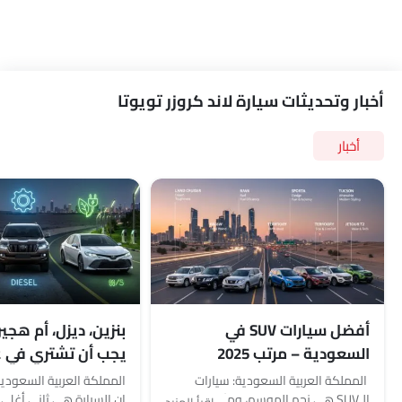
أخبار وتحديثات سيارة لاند كروزر تويوتا
أخبار
أفضل سيارات SUV في
بنزين، ديزل، أم هجين
السعودية – مرتب 2025
يجب أن تشتري في عام 5
المملكة العربية السعودية: سيارات
المملكة العربية السعودية: 
الـSUV هي نجم الموسم، ومثل باقي
إن السيارة هي ثاني أغلى 