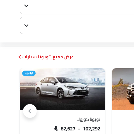
تويوتا سيارات
HEV
تويوتا كورولا
تويوت
,955
SAR 82,627 - 102,292