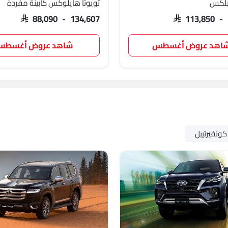
ايلكس
تويوتا هايلوكس كابينة مفردة
SAR 88,090 - 134,607
SAR 113,850 -
اهد عروض أغسطس
شاهد عروض أغسط
كونفيرتيبل