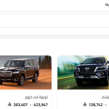
ة؟
تشنر
تويوتا لاند كروزر
SAR 263,407 - 423,947
SAR 128,742 -