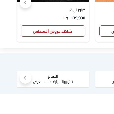
جيتور تي 2
نيسا
,999
SAR 139,990
س
شاهد عروض أغسطس
الدمام
1 تويوتا سيارة صالات العرض