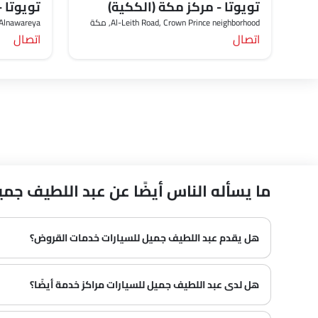
تويوتا - مركز مكة (الككية)
تويوتا -
Al-Leith Road, Crown Prince neighborhood, مكة
d, Alnawareya
اتصال
اتصال
ما يسأله الناس أيضًا عن عبد اللطيف جمي
هل يقدم عبد اللطيف جميل للسيارات خدمات القروض؟
هل لدى عبد اللطيف جميل للسيارات مراكز خدمة أيضًا؟