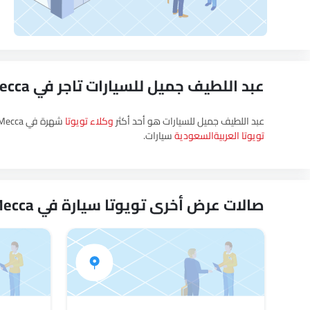
عبد اللطيف جميل للسيارات تاجر في Mecca
عبد اللطيف جميل للسيارات هو أحد أكثر
وكلاء تويوتا
شهرة في Mecca. يقع الوكيل في Al-Leith Road, Crown Prince neighborhood, مكة ويمكنك زيارة الوكيل لتجربة قيادة، أو الحصول على أحدث العروض، وشراء جميع
تويوتا العربيةالسعودية
سيارات.
صالات عرض أخرى تويوتا سيارة في Mecca