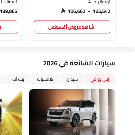
تويوتا راف 4
تويوتا ه
 189,865
SAR 106,662 - 165,542
شاهد عروض أغسطس
ش
سيارات الشائعة في 2026
إس يو في
سيدان
هاتشباك
بيك أب