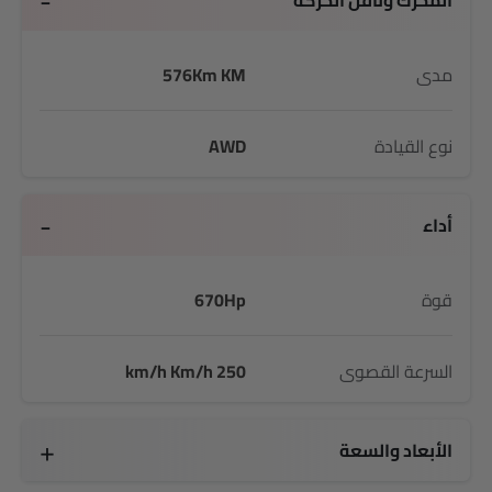
المحرك وناقل الحركة
مدى
576Km KM
نوع القيادة
AWD
أداء
قوة
670Hp
السرعة القصوى
250 km/h Km/h
الأبعاد والسعة
2352 Kg