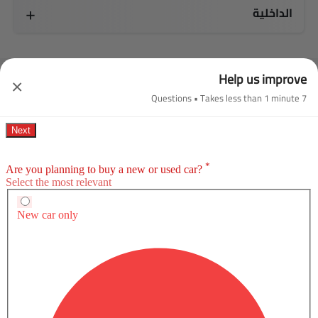
الداخلية
Help us improve
×
قارن موديل إكس AWD مع الإصدارات الأخرى
7 Questions • Takes less than 1 minute
كهربائية.
موديل إكس Plaid AWD
موديل إكس AWD
SAR 406,468
SAR 350,297
سعر
سعر
مزايا النسخة الأساسية
كهربائية.
كهربائية.
Automatic
Automatic
مكيف الهواء
الراديو هي AM (تعديل السعة) أو FM (تضمين التردد)،
جبهة المتحدثين