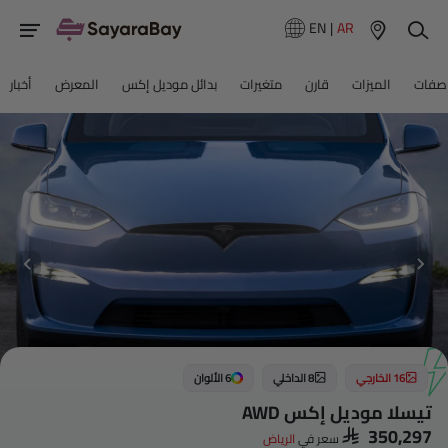
EN
|
AR
صفات
الميزات
قارن
متغيرات
بدائل موديل إكس
المعرض
أخبار
16 الخارجي
8 الداخلي
6 الألوان
تيسلا موديل إكس AWD
SAR 350,297
سعر في
الرياض‎