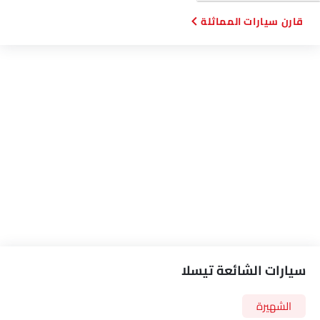
مرايا جانبية مدفأة
إضاءة نهارية LED
قارن سيارات المماثلة
مؤشر تغيير المسار
شاحن USB
مقعد تهوية
سيارات الشائعة تيسلا
الشهيرة