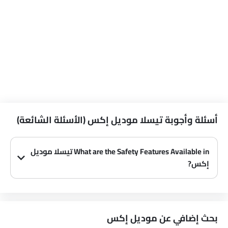
أسئلة وأجوبة تيسلا موديل إكس (الأسئلة الشائعة)
What are the Safety Features Available in تيسلا موديل
إكس?
(2)
The safety features available on تيسلا موديل إكس are وسادة هوائية للركاب, وسادة هوائية للسائق, مستشعر التصادم and مؤشر تغيير المسار.
بحث إضافي عن موديل إكس