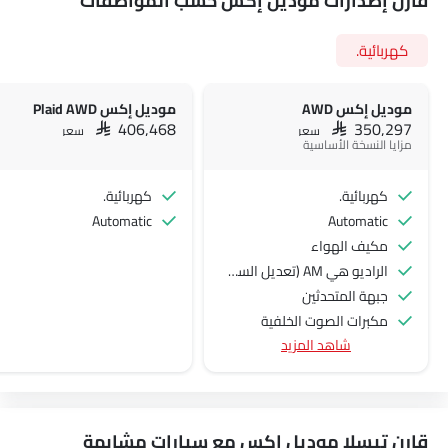
قارن إصدارات موديل إكس حسب المواصفات
كهربائية.
موديل إكس AWD
موديل إكس Plaid AWD
SAR 406,468
SAR 350,297
سعر
سعر
مزايا النسخة الأساسية
كهربائية.
كهربائية.
Automatic
Automatic
مكيف الهواء
الراديو هي AM (تعديل السعة) أو FM (تضمين التردد)،
جبهة المتحدثين
مكبرات الصوت الخلفية
شاهد المزيد
الصوت 2DIN المتكامل
اتصال بلوتوث
المدخل المساعد وUSB
التحكم التلقائي في المناخ
قارن تيسلا موديل إكس مع سيارات مشابهة
ضوء تحذير منخفض من الوقود