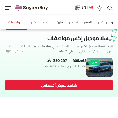
EN
|
AR
موديل إكس
السعر
تمويل
قارن
الصور
أخبار
المواصفات
ال
تيسلا موديل إكس مواصفات
تتوفر تيسلا موديل إكس بمحرك إليكتريك في Saudi Arabia. السيارة الجديدة
اقرأ المزيد
إس يو في من تيسلا تأتي بإجمالي 2 فئة.
SAR 350,297 - 406,468
EV
القسط الشهري : SAR 5,078 x 60
شاهد عروض أغسطس