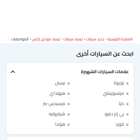
الصفحة الرئيسية
جديد سيارات
تيسلا سيارات
تيسلا موديل إكس
المواصفات
ابحث عن السيارات أخرى
علامات السيارات الشهيرة
Link Your Facebook Account
تويوتا
نيسان
ميتسوبيشي
هيونداي
Link Your Google Account
كيا
مرسيدس-بنز
بي إم دبليو
شيفروليه
فورد
هوندا
of Cardekho SEA
الخصوصية
سياسة
and
شروط الاستخدام
I have read and agree to the