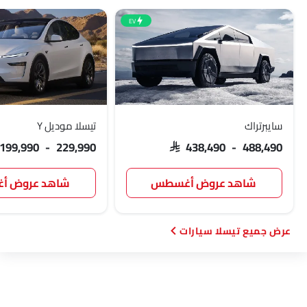
EV
سايبرتراك
تيسلا موديل Y
 199,990 - 229,990
SAR 438,490 - 488,490
شاهد عروض أغسطس
شاهد عروض 
تيسلا سيارات