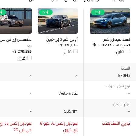
مقاعد قابلة للتعديل
EV
EV
حاملات الأكواب-أمامية
وسادة هوائية للسائق
وسادة هوائية للركاب
مستشعر التصادم
تيسلا موديل إكس
أودي كيو 6 إي-ترون
جينيسيس إي في جي
مصابيح أمامية قابلة للتعديل
70
SAR 378,019
SAR 350,297 - 406,468
قارن
قارن
مرآة الرؤية الخلفية الخارجية قابلة للتعديل كهربائياً
SAR 270,595
قارن
عجلات معدنية
مدفأة
القوة
670Hp
-
مقياس تعدد الرحلات الإلكتروني
-
ساعة رقمية
نوع ناقل الحركة
شاشة تعمل باللمس
-
Automatic
-
مقاعد مدفأة - أمامية
عزم الدوران
مقاعد مدفأة - خلفية
-
535Nm
-
مرآة الرؤية الخلفية قابلة للطي كهربائياً
مسند ذراع للكونسول الوسطي
جاري المشاهدة
موديل إكس vs كيو 6
موديل إ
شاحن لاسلكي
إي-ترون
جي في 70