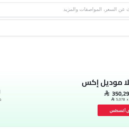
لا موديل إكس
SAR 350,2
ق
ض أغسطس
فيسبوك
تويتر
واتساب