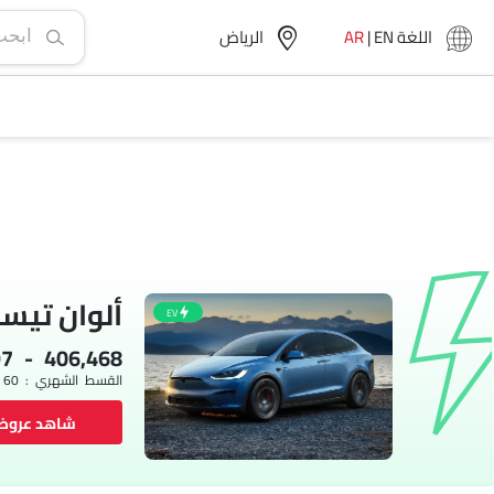
اللغة
EN
|
AR
الرياض‎
ألوان تيس
EV
97 - 406,468
القسط الشهري : SAR 5,078 x 60
شاهد عرو