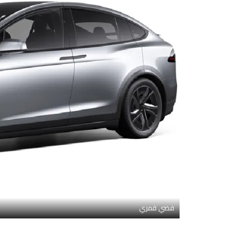
فضي قمري