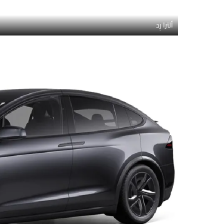
ألترا رِد