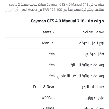
يعتبر بورش 718 Cayman GTS 4.0 Manual سيارة كوبيه بسعة 2 seats
مقاعد، ومتوفرة بسعر يبدأ من SAR 421,100 في Saudi Arabia. أبعاد
اقرأ المزيد
718 Cayman GTS 4.0 Manual هي 4405mm MM L x 1994mm MM W
x 1271mm MM H. أهم المنافسين لـ 718 Cayman GTS 4.0 Manual هم
مواصفات 718 Cayman GTS 4.0 Manual
AMG CLA 35 4MATIC, AMG CLA 45 S 4MATIC Plus, CLA 200 و CLA
250.
سعة المقاعد
2 seats
نوع ناقل الحركة
Manual
قفل مركزي
Yes
وسادة هوائية للسائق
Yes
وسادة هوائية للراكب الأمامي
Yes
حساسات الركن
Front & Rear
عزم الدوران
420Nm
سعة المحرك
3995 cc