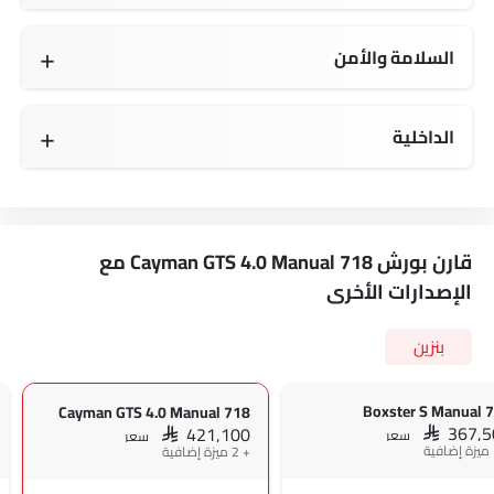
السلامة والأمن
توزيع قوة الفرامل إلكترونيًا (EBD)
أجهزة استشعار وقوف السيارات
الداخلية
قارن بورش 718 Cayman GTS 4.0 Manual مع
الإصدارات الأخرى
بنزين
718 Bo
718 Cayman GTS 4.0 Manual
SAR 367,
SAR 421,100
سعر
سعر
+ 2 ميزة إضافية