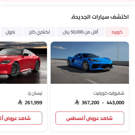
اكتشف سيارات الجديدة.
كوبيه
أقل من 50,000 ريال
لكشري كارز
بترول
شفروليه كورفيت
نيسان زد
SAR 261,999
SAR 367,200 - 443,000
شاهد عروض أغسطس
شاهد عروض 