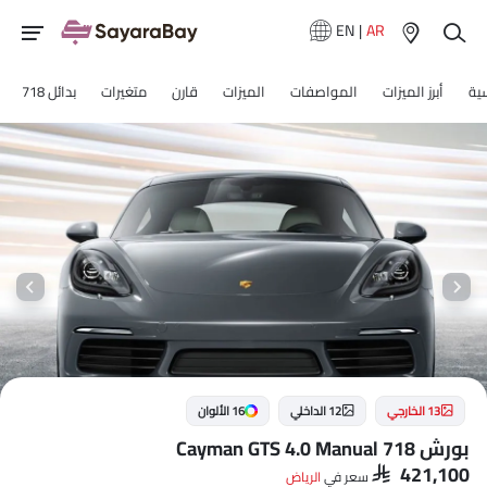
EN
|
AR
ية
أبرز الميزات
المواصفات
الميزات
قارن
متغيرات
بدائل 718
13 الخارجي
12 الداخلي
16 الألوان
بورش 718 Cayman GTS 4.0 Manual
SAR 421,100
سعر في
الرياض‎