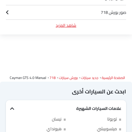
صور بورش 718
شاهد المزيد
أخبار بورش 718
مواصفات بورش 718
ألوان بورش 718
وكلاء بورش في الرياض‎
الصفحة الرئيسية
جديد سيارات
بورش سيارات
718
Cayman GTS 4.0 Manual
ابحث عن السيارات أخرى
علامات السيارات الشهيرة
Link Your Facebook Account
تويوتا
نيسان
ميتسوبيشي
هيونداي