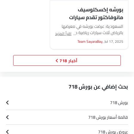
بورشه إكسكلوسيف
مانوفاكتور تقدم سيارات
رياضية مخصصة في الرياض
السعودية: عرضت بورشه في معرضها
بالرياض ثلاث سيارات رياضية مخصصة، تم
اقرأ المزيد
تصميم كل منها من خلال برنامج
Team SayaraBay,
Jul 17, 2025
التخصيص الشخصي الخاص...
أخبار 718
بحث إضافي عن بورش 718
بورش 718
قائمة أسعار بورش 718
عروض بورش 718