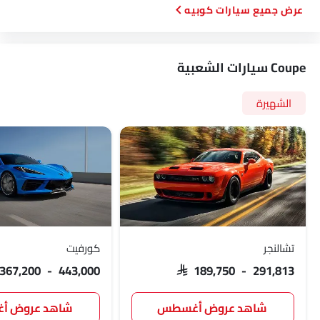
سيارات كوبيه
Coupe سيارات الشعبية
الشهيرة
تشالنجر
كورفيت
 367,200 - 443,000
SAR 189,750 - 291,813
شاهد عروض أغسطس
شاهد عروض 