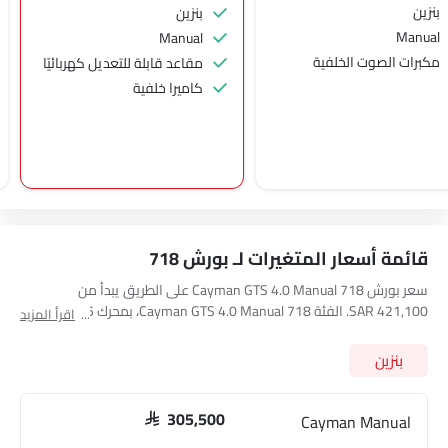
بنزين
بنزين
Manual
Manual
مكبرات الصوت الخلفية
مقاعد قابلة للتعديل كهربائيًا
كاميرا خلفية
قائمة أسعار المتغيرات لـ بورش 718
سعر بورش 718 Cayman GTS 4.0 Manual على الطريق يبدأ من
SAR 421,100. الفئة 718 Cayman GTS 4.0 Manual، بمحرك 3995 cc
اقرأ المزيد
بترول تولد قوة 394.26hp@7800rpm وعزم دوران 420Nm. السيارة 718
Cayman GTS 4.0 Manual تتسع لـ 2 seats مقعد وتحتوي على ناقل حركة
بنزين
6 Speed Manual. استعرض أسعار جميع الفئات الأخرى لـ
بورش 718
أدناه
Cayman Manual
SAR 305,500