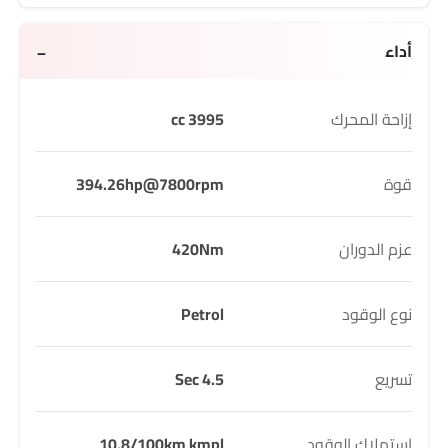
أداء
إزاحة المحرك
3995 cc
قوة
394.26hp@7800rpm
عزم الدوران
420Nm
نوع الوقود
Petrol
تسريع
4.5 Sec
استهلاك الوقود
10.8/100km kmpl