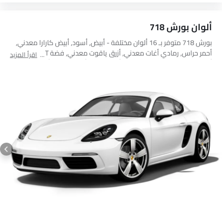
ألوان بورش 718
بورش 718 متوفر بـ 16 ألوان مختلفة - أبيض, أسود, أبيض كارارا معدني,
أحمر حراس, رمادي أغات معدني, أزرق ياقوت معدني, فضة GT معدنية,
اقرأ المزيد
أسود طائرة معدني, برتقالي لافا, أصفر سباق, أحمر كارمين, أزرق داكن
معدني, فضة روديم معدنية, أزرق جرافيت, Miami Blue, Crayon.