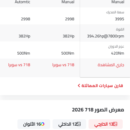
Automtic
Manual
Manual
سعة المحرك
2998
2998
3995
القوة
382Hp
382Hp
394.26hp@7800rpm
عزم الدوران
500Nm
500Nm
420Nm
جاري المشاهدة
718 vs سوبرا
718 vs سوبرا
قارن سيارات المماثلة
معرض الصور 718 2026
13 الخارجي
12 الداخلي
16 الألوان