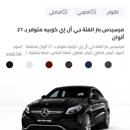
الألوان
الخارجي
الداخلي
مرسيدس بنز الفئة جي أل إي كوبيه متوفر بـ 21
ألوان
مرسيدس بنز الفئة جي أل إي كوبيه متوفر بـ 21 ألوان مختلفة - أسود,
أسود, أبيض قطبي, أبيض قطبي, فضة الماس, فضة بلاتينية, أسود
اقرأ المزيد
أوبسيديان, أسود أوبسيديان, رمادي تنوريت, أزرق كافنسيت, بني سترين,
أحمر هياسينث تصميمو معدني, أبيض لؤلؤي ماسي مشرق معدني, أخضر
زمرد, فضة إيريديوم, هاي تك سيلفر, مانوفاكتر ألباين جراي, سيلينيت جراي,
سودالايت بلو, مانوفاكتور هياسينث ريد, مانوفاكتور أوباليت وايت.