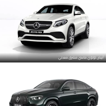
أبيض لؤلؤي ماسي مشرق معدني