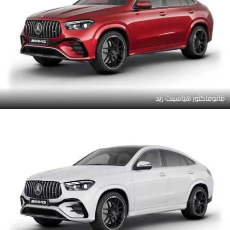
مانوفاكتور هياسينث ريد