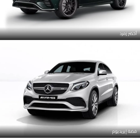
أخضر زمرد
فضة إيريديوم