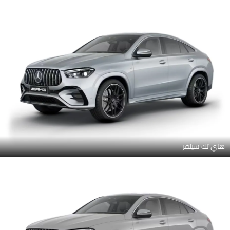
هاي تك سيلفر