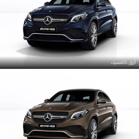
أزرق كافنسيت