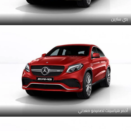
بني سترين
أحمر هياسينث تصميمو معدني