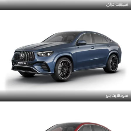
سيلينيت جراي
سودالايت بلو