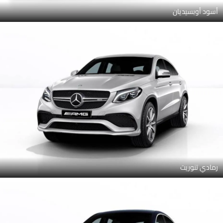
أسود أوبسيديان
رمادي تنوريت