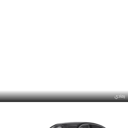
أسود أوبسيديان
مانوفاكتور باتاغونيا ريد ميتاليك