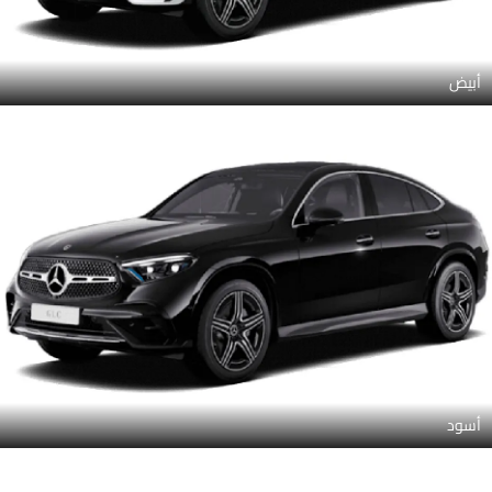
أبيض
أسود