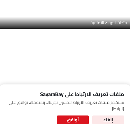
Link Your Google Account
SEA
of Cardekho
سياسة الخصوصية
and
شروط الاستخدام
I have read and agree to the
ملفات تعريف الارتباط على SayaraBay
نستخدم ملفات تعريف الارتباط لتحسين تجربتك. بتصفحك، توافق على
for Better Experience & Regular updates
{الرابط}.
المعلومات الشخصية
تحديد المواقع للملاحة
إلغاء
أوافق