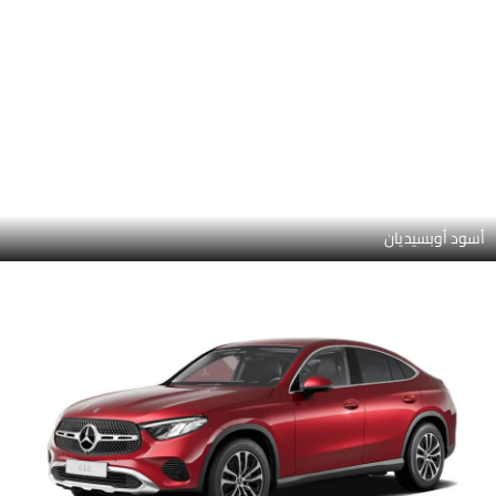
مانوفاكتر أوبالايت وايت برايت
فيردي سيلفر