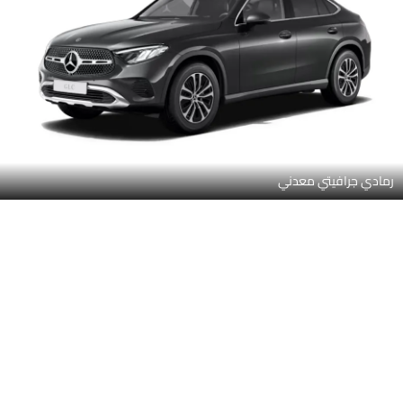
سبيكترال بلو ميتاليك