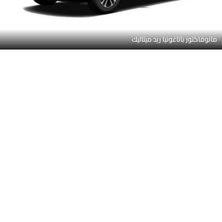
أوبسيديان بلاك ميتاليك