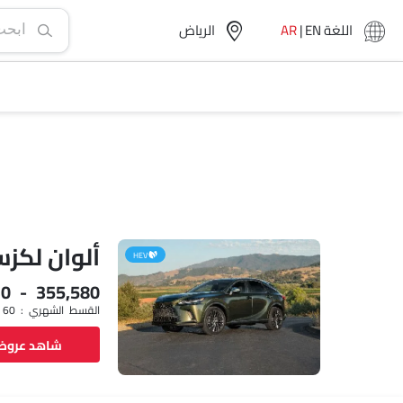
اللغة
EN
|
AR
الرياض‎
ألوان لكز
HEV
30 - 355,580
القسط الشهري : SAR 4,572 x 60
شاهد عرو