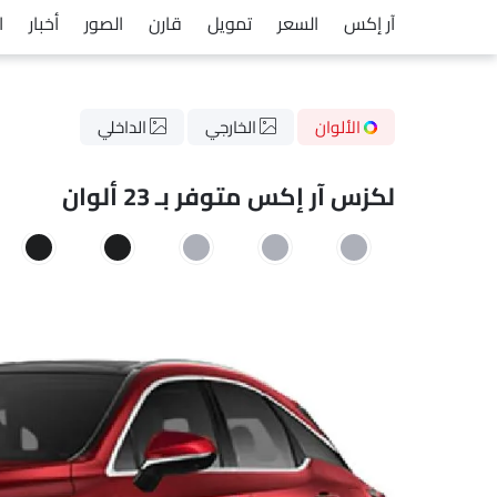
آر إكس
السعر
تمويل
قارن
الصور
أخبار
ا
الألوان
الخارجي
الداخلي
لكزس آر إكس متوفر بـ 23 ألوان