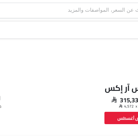
س آر إكس
SAR 315,3
ق
ض أغسطس
فيسبوك
تويتر
واتساب