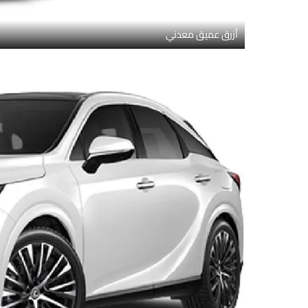
أزرق عميق معدني