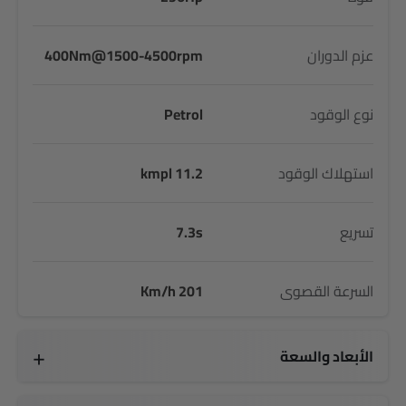
عزم الدوران
400Nm@1500-4500rpm
نوع الوقود
Petrol
استهلاك الوقود
11.2 kmpl
تسريع
7.3s
السرعة القصوى
201 Km/h
الأبعاد والسعة
4956 MM
2073 MM
1888 MM
2923 MM
2940 Kg
1016 MM
993 MM
991 MM
850 MM
89 L L
5 seats