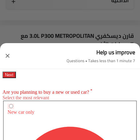
الداخلية
قارن ديسكفري 3.0L P300 METROPOLITAN مع
الإصدارات الأخرى
Help us improve
×
الكل
ديزل
بنزين
7 Questions • Takes less than 1 minute
ديسكفري 3.0L P300 METROPOLITAN 7SEATER
ديسكفري 3.0L P300 METROPOLITAN
SAR 338,
SAR 338,169
السعر المتوقع
السعر المتوقع
بنزين
بنزين
Automatic
Automatic