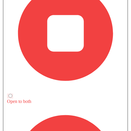
عرض العروض
قارن
3.0L D300
SAR 338,169
METROPOLITIAN
Automatic, 2997 cc, 296Hp
عرض العروض
قارن
عرض المزيد من المتغيرات