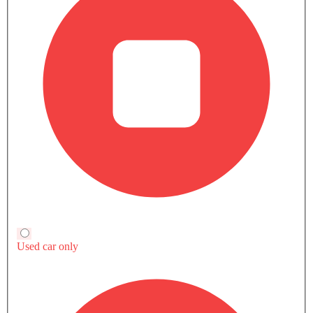
قائمة أسعار المتغيرات لـ لاند روفر ديسكفري
الكل
ديزل
بنزين
3.0L D250 S 7SEATER
SAR 338,169
Automatic, 2997 cc, 245Hp
عرض العروض
قارن
3.0L D300
SAR 338,169
METROPOLITIAN 7SEATER
Automatic, 2997 cc, 296Hp