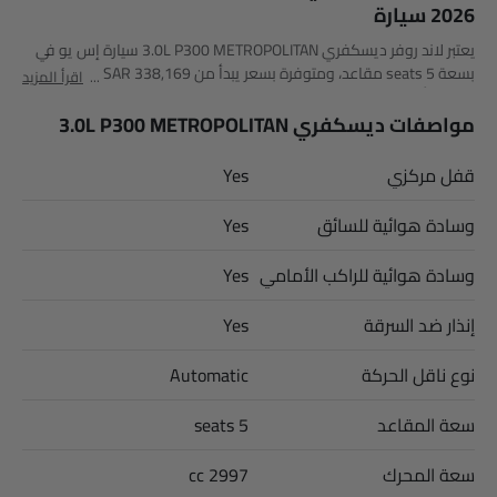
2026 سيارة
يعتبر لاند روفر ديسكفري 3.0L P300 METROPOLITAN سيارة إس يو في
بسعة 5 seats مقاعد، ومتوفرة بسعر يبدأ من SAR 338,169 في Saudi
اقرأ المزيد
Arabia. أبعاد ديسكفري 3.0L P300 METROPOLITAN هي 4956 MM L x
2073 MM W x 1888 MM H. أهم المنافسين لـ ديسكفري 3.0L P300
مواصفات ديسكفري 3.0L P300 METROPOLITAN
METROPOLITAN هم AMG GLB 35 4MATIC, AMG GLA 35 4MATIC,
AMG GLA 45 S 4MATIC Plus و Huge E1.
قفل مركزي
Yes
وسادة هوائية للسائق
Yes
وسادة هوائية للراكب الأمامي
Yes
إنذار ضد السرقة
Yes
نوع ناقل الحركة
Automatic
سعة المقاعد
5 seats
سعة المحرك
2997 cc