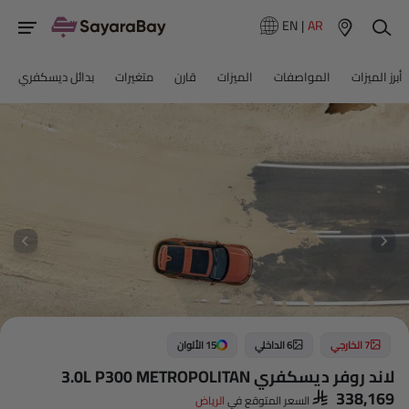
EN
|
AR
أبرز الميزات
المواصفات
الميزات
قارن
متغيرات
بدائل ديسكفري
7 الخارجي
6 الداخلي
15 الألوان
لاند روفر ديسكفري 3.0L P300 METROPOLITAN
SAR 338,169
السعر المتوقع في
الرياض‎