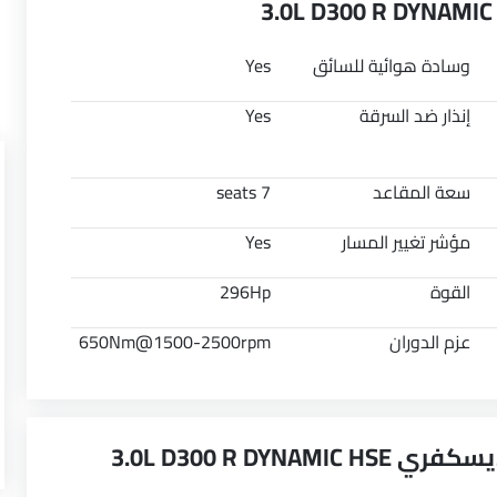
وسادة هوائية للسائق
Yes
إنذار ضد السرقة
Yes
سعة المقاعد
7 seats
مؤشر تغيير المسار
Yes
القوة
296Hp
عزم الدوران
650Nm@1500-2500rpm
أبرز النقاط الرئيسية لطراز لاند روفر ديسكفري 3.0L D300 R DYNAMIC HSE