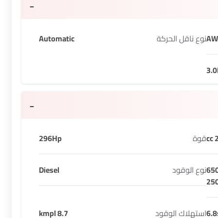
AW
نوع ناقل الحركة
Automatic
3.0
2
قوة
296Hp
65
نوع الوقود
Diesel
25
6.8
استهلاك الوقود
8.7 kmpl