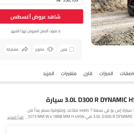
شاهد عروض أغسطس
لا تفوت أفضل العروض لهذا الشهر.
متنوع
مشاركة
قارن
فيسبوك
اصفات
الميزات
قارن
متغيرات
المزيد
يعتبر لاند روفر ديسكفري 3.0L D300 R DYNAMIC HSE 7SEATER سيارة إس يو في بسعة 7 seats مقاعد، ومتوفرة بسعر يبدأ من
SAR 338,169 في Saudi Arabia. أبعاد ديسكفري 3.0L D300 R DYNAMIC HSE 7SEATER هي 4956 MM L x 2073 MM W x 1888 MM H.
اقرأ المزيد
أهم المنافسين لـ ديسكفري 3.0L D300 R DYNAMIC HSE 7SEATER هم AMG GLB 35 4MATIC, AMG GLA 35 4MATIC, AMG GLA 45 S