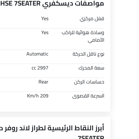
مواصفات ديسكفري 3.0L D300 R DYNAMIC HSE 7SEATER
قفل مركزي
Yes
وسادة هوائية للراكب
Yes
الأمامي
نوع ناقل الحركة
Automatic
سعة المحرك
2997 cc
حساسات الركن
Rear
السرعة القصوى
209 Km/h
7SEATER