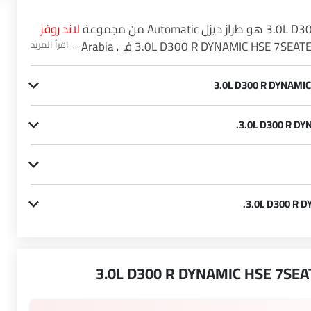
لاند روفر
. تحقق من سعر لاند روفر ديسكفري 3.0L D300 R DYNAMIC HSE 7SEATER في Saudi Arabia.
اقرأ المزيد
شاهد أحدث العروض، الألوان، المراجعات، الصور والمزيد من ديسكفري 3.0L D300 R DYNAMIC HSE