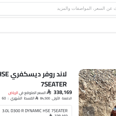
لاند 
7SEATER
SAR 338,169
السعر المتوقع في
الرياض‎
القسط الشهري : SAR 4,904 x 60
الدفعة الأولى SAR 84,500
3.0L D300 R DYNAMIC HSE 7SEATER
SAR 338,169