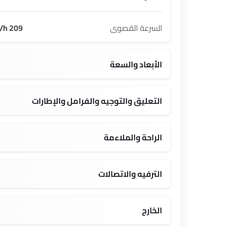
السرعة القصوى
209 Km/h
الأبعاد والسعة
3245 Kg
4956 MM
1888 MM
993 MM
850 MM
التعليق والتوجيه والفرامل والإطارات
22 Inch
الراحة والملاءمة
شاحن USB
الترفيه والاتصالات
الصوت 2DIN المتكامل
9.7 Inch
الخارج