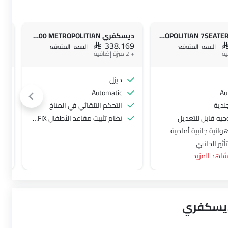
ديسكفري 3.0L D300 METROPOLITIAN 7SEATER
ديسكفري 3.0L D300 METROPOLITIAN
69
SAR 338,169
S
السعر المتوقع
السعر المتوقع
+ 2 ميزة إضافية
ديزل
Automatic
Au
لدية
التحكم التلقائي في المناخ
يه قابل للتعديل
نظام تثبيت مقاعد الأطفال ISOFIX
ائية جانبية أمامية
ثير الجانبي
اهد المزيد
واء الضباب
ائية جانبية - خلفية
لطاقة
 ديسكفري