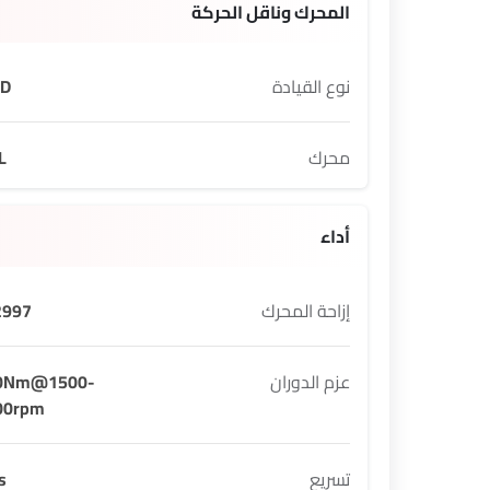
المحرك وناقل الحركة
نوع القيادة
D
محرك
L
أداء
إزاحة المحرك
997 cc
عزم الدوران
0Nm@1500-
00rpm
تسريع
s