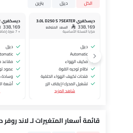
الكل
ديزل
بنزين
ديسكفري 3.0L D250 S 7SEATER
AR 338,169
SAR 338,169
السعر المتوقع
مزايا النسخة الأساسية
+ 7 ميزة إضافية
ديزل
ديزل
tomatic
Automatic
مكيف الهواء
مقاعد ج
نظام توجيه القوة
عمود توج
فتحات تكييف الهواء الخلفية
وسادة هو
تشغيل المحرك/إيقاف الزر
أشعة التأ
شاهد المزيد
ش
نظام التحكم في السرعة
جبهة أض
عجلة قيادة متعددة الوظائف
وسائد هو
جبهة المتحدثين
صندوق ا
مكبرات الصوت الخلفية
قائمة أسعار المتغيرات لـ لاند روفر
الصوت 2DIN المتكامل
اتصال بلوتوث