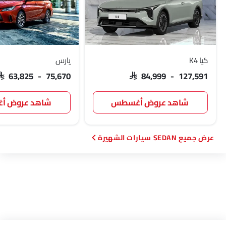
كيا K4
يارس
SAR 63,825 - 75,670
SAR 84,999 - 127,591
شاهد عروض أغسطس
شاهد عروض 
SEDAN سيارات الشهيرة