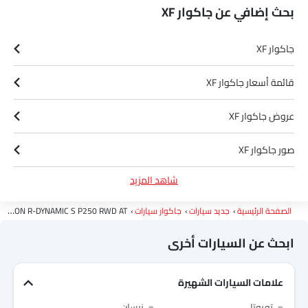
بحث إضافي عن جاكوار XF
جاكوار XF
قائمة أسعار جاكوار XF
عروض جاكوار XF
صور جاكوار XF
شاهد المزيد
مواصفات جاكوار XF
الصفحة الرئيسية
جديد سيارات
جاكوار سيارات
2.0L SALOON R-DYNAMIC S P250 RWD AT
وكلاء جاكوار في الرياض‎
ابحث عن السيارات أخرى
علامات السيارات الشهيرة
Link Your Facebook Account
تويوتا
نيسان