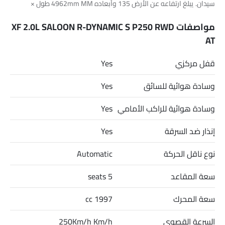
سيدان. يبلغ ارتفاعه عن الأرض 135 وأبعاده 4962mm MM طول ×
2089mm MM عرض × 1456mm MM ارتفاع.
مواصفات XF 2.0L SALOON R-DYNAMIC S P250 RWD
AT
قفل مركزي
Yes
وسادة هوائية للسائق
Yes
وسادة هوائية للراكب الأمامي
Yes
إنذار ضد السرقة
Yes
نوع ناقل الحركة
Automatic
سعة المقاعد
5 seats
سعة المحرك
1997 cc
السرعة القصوى
250Km/h Km/h