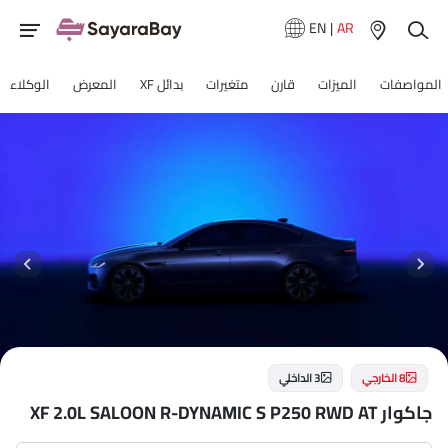
EN
|
AR
المواصفات
الميزات
قارن
متغيرات
بدائل XF
المعرض
الوكلاء
8 الخارجي
3 الداخلي
جاكوار XF 2.0L SALOON R-DYNAMIC S P250 RWD AT