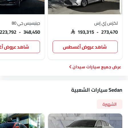
لكزس إي إس
جينيسيس جي 80
 223,792 - 348,450
SAR 193,315 - 273,470
شاهد عروض أغسطس
شاهد عروض 
سيارات سيدان
Sedan سيارات الشعبية
الشهيرة