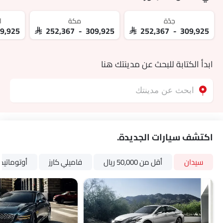
جدّة
مكة
ا
09,925
SAR 252,367 - 309,925
SAR 252,367 - 309,925
ابدأ الكتابة للبحث عن مدينتك هنا
اكتشف سيارات الجديدة.
سيدان
أقل من 50,000 ريال
فاميلي كارز
أوتوماتي