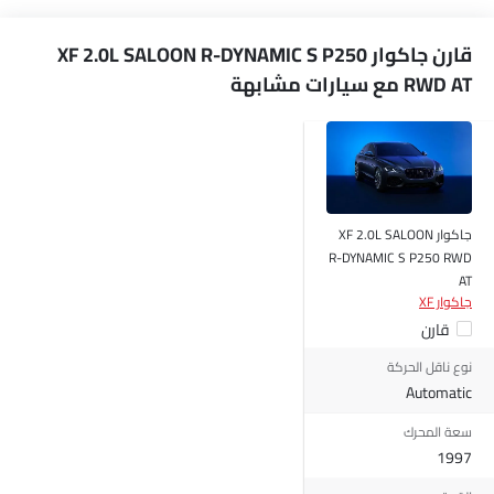
منع تشغيل المحرك
جبهة أضواء الضباب
قارن جاكوار XF 2.0L SALOON R-DYNAMIC S P250
مصابيح أمامية قابلة للتعديل
RWD AT مع سيارات مشابهة
عجلات معدنية
هوائي مدمج
شبكة كروم
كروم زينة
مقياس المسافة الرقمي
مدفأة
جاكوار XF 2.0L SALOON
مقياس تاتشو
R-DYNAMIC S P250 RWD
مقياس تعدد الرحلات الإلكتروني
AT
جاكوار XF
عجلة قيادة جلدية
قارن
ساعة رقمية
ارتفاع مقعد السائق قابل للتعديل
نوع ناقل الحركة
دخول بدون مفتاح
Automatic
تحذير فحص المحرك
سعة المحرك
مراقبة ضغط الإطارات
1997
توزيع قوة الفرامل إلكترونيًا (EBD)