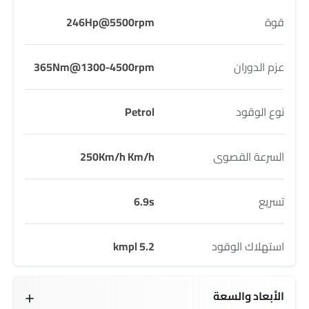
قوة
246Hp@5500rpm
عزم الدوران
365Nm@1300-4500rpm
نوع الوقود
Petrol
السرعة القصوى
250Km/h Km/h
تسريع
6.9s
استهلاك الوقود
5.2 kmpl
الأبعاد والسعة
1605 mm
2290 Kg
5 seats