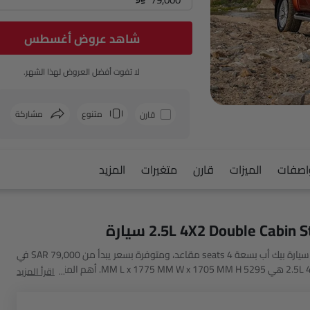
شاهد عروض أغسطس
لا تفوت أفضل العروض لهذا الشهر.
متنوع
مشاركة
قارن
فيسبوك
اصفات
الميزات
قارن
متغيرات
المزيد
يعتبر إيسوزو دي ماكس 2.5L 4X2 Double Cabin Standard M/T سيارة بيك أب بسعة 4 seats مقاعد، ومتوفرة بسعر يبدأ من SAR 79,000 في
Saudi Arabia. أبعاد دي ماكس 2.5L 4X2 Double Cabin Standard M/T هي 5295 MM L x 1775 MM W x 1705 MM H. أهم المنافسين لـ
اقرأ المزيد
دي ماكس 2.5L 4X2 Double Cabin Standard M/T هم Shark 6 Premium, Poer FL S Luxury, Vigus Double Cabin Open Box 2WD MT و