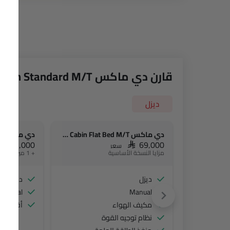
قارن دي ماكس 2.5L 4X2 Double Cabin Standard M/T مع الإصدارات الأخرى
ديزل
دي ماكس 2.5L 4x2 Single Cabin Flat Bed M/T
SAR 71,000
SAR 69,000
سعر
مزايا النسخة الأساسية
+ 1 ميزة إضافية
ديزل
ديزل
Manual
Manual
مكيف الهواء
أقفال با
نظام توجيه القوة