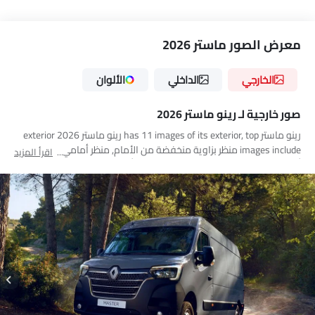
معرض الصور ماستر 2026
الخارجي
الداخلي
الألوان
صور خارجية لـ رينو ماستر 2026
رينو ماستر has 11 images of its exterior, top رينو ماستر 2026 exterior
images include منظر بزاوية منخفضة من الأمام, منظر أمامي كامل, منظر
اقرأ المزيد
أمامي متوسط, منظر الزاوية الخلفية, منظر أمامي جانبي متقاطع, مصباح
أمامي, منظر أمامي يمين الزاوية, منظر الصندوق عن قرب, منظر الشبك
الأمامي, مرآة السائق الأمامية زاوية, منظر متوسط الزاوية الأمامية.