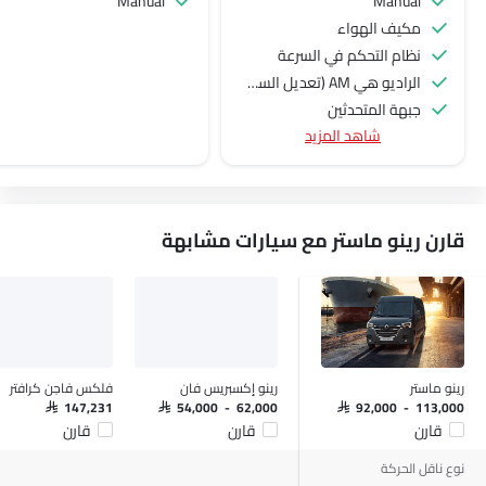
Manual
Manual
مكيف الهواء
نظام التحكم في السرعة
الراديو هي AM (تعديل السعة) أو FM (تضمين التردد)،
جبهة المتحدثين
شاهد المزيد
اتصال بلوتوث
المدخل المساعد وUSB
سيطرة على جودة الهواء
نوافذ كهربائية أمامية
قارن رينو ماستر مع سيارات مشابهة
ضوء تحذير منخفض من الوقود
مقاعد قابلة للتعديل
دعم المقعد القطني
حامل زجاجة
نظام منع انغلاق المكابح
قفل مركزي
رينو ماستر
رينو إكسبريس فان
فلكس فاجن كرافتر
وسادة هوائية للسائق
SAR 147,231
SAR 54,000 - 62,000
SAR 92,000 - 113,000
قارن
قارن
قارن
وسادة هوائية للركاب
أحزمة المقاعد الأمامية القابلة للتعديل في الارتفاع
نوع ناقل الحركة