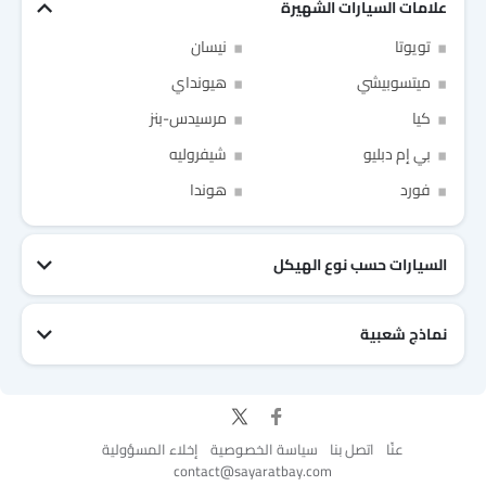
علامات السيارات الشهيرة
Link Your Facebook Account
تويوتا
نيسان
ميتسوبيشي
هيونداي
Link Your Google Account
كيا
مرسيدس-بنز
بي إم دبليو
شيفروليه
فورد
هوندا
of Cardekho SEA
الخصوصية
سياسة
and
شروط الاستخدام
I have read and agree to the
السيارات حسب نوع الهيكل
نماذج شعبية
جيتور T2
نيسان Patrol 2025
تويوتا Fortuner
إم جي 5 2025
هيونداي Tucson
فورد Taurus
تويوتا Hiace 2025
تويوتا Yaris
إم جي RX9
إيسوزو D-Max
عنّا
اتصل بنا
سياسة الخصوصية
إخلاء المسؤولية
for Better Experience & Regular updates
contact@sayaratbay.com