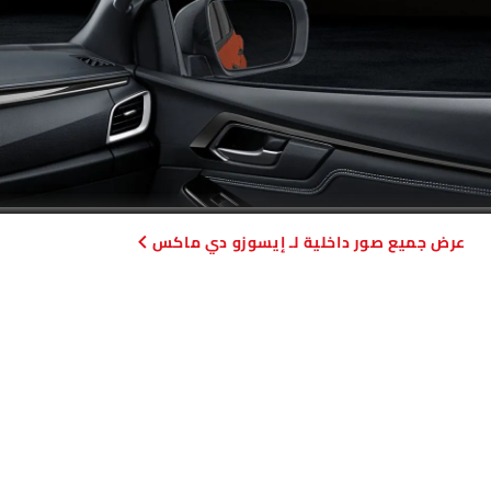
صور داخلية لـ إيسوزو دي ماكس