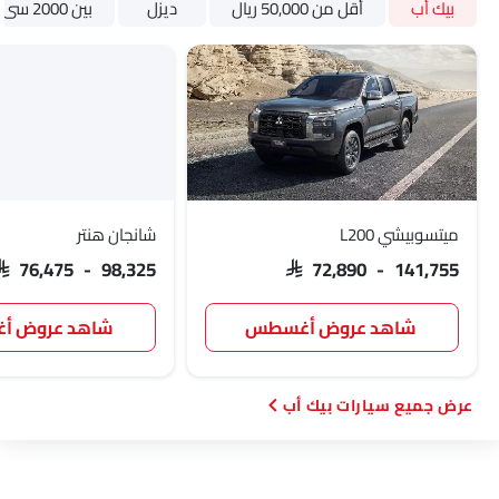
بيك أب
أقل من 50,000 ريال
ديزل
بين 2000 سى سى و 3000 سى سى
ميتسوبيشي L200
شانجان هنتر
SAR 76,475 - 98,325
SAR 72,890 - 141,755
شاهد عروض أغسطس
شاهد عروض 
سيارات بيك أب