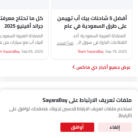
Link Your Google Account
أفضل 5 شاحنات بيك أب تهيمن
على طرق السعودية في عام
جراند أفينيو 2025
2025
SEA
المملكة العربية السعودية: أحد
المملكة العربية السعودي
of Cardekho
سياسة الخصوصية
and
شروط الاستخدام
I have read and agree to the
القطاعات البارزة في سوق السيارات في
البيك أب مع سيارات من ن
اقرأ المزيد
السعودية والذي يجمع بين الشغف
m SayaraBay,
Sep 05, 2025
Team SayaraBay,
Sep 19, 2025
بالسيارات والعمل الفعلي هو...
وإيسوزو دي-ماكس....
أخبار دي ماكس
بحث إضافي عن دي ماكس
ملفات تعريف الارتباط على SayaraBay
نستخدم ملفات تعريف الارتباط لتحسين تجربتك. بتصفحك، توافق على
إيسوزو دي ماكس
for Better Experience & Regular updates
{الرابط}.
المعلومات الشخصية
قائمة أسعار إيسوزو دي ماكس
إلغاء
أوافق