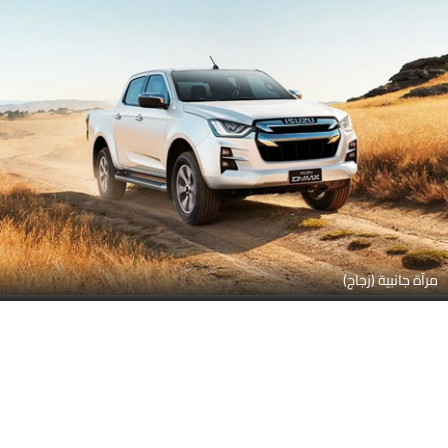
مرآة جانبية (زجاج)