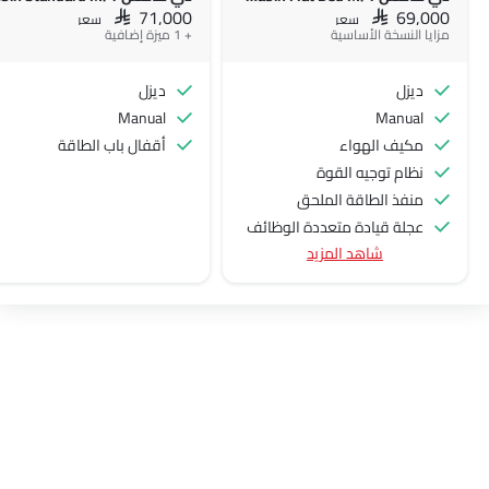
SAR 71,000
SAR 69,000
سعر
سعر
مزايا النسخة الأساسية
+ 1 ميزة إضافية
ديزل
ديزل
Manual
Manual
مكيف الهواء
أقفال باب الطاقة
نظام توجيه القوة
منفذ الطاقة الملحق
عجلة قيادة متعددة الوظائف
شاهد المزيد
جبهة المتحدثين
اتصال بلوتوث
المدخل المساعد وUSB
نوافذ كهربائية أمامية
ضوء تحذير منخفض من الوقود
مقاعد قابلة للتعديل
مسند رأس المقعد الخلفي
حاملات الأكواب-أمامية
حامل زجاجة