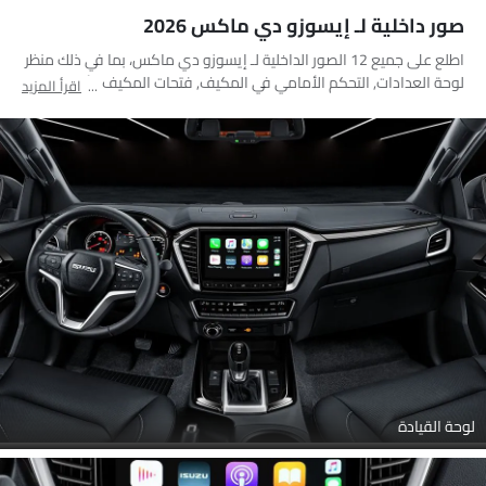
صور داخلية لـ إيسوزو دي ماكس 2026
اطلع على جميع 12 الصور الداخلية لـ إيسوزو دي ماكس، بما في ذلك منظر
لوحة العدادات, التحكم الأمامي في المكيف, فتحات المكيف الأمامية,
اقرأ المزيد
عجلة القيادة, المقاعد الأمامية والخلفية معًا, المقاعد الأمامية, أدوات
ضبط المقعد, مغير السرعات, مسند رأس المقعد الأمامي, شاشة اللمس,
مقبض الباب الداخلي, غير محدد
لوحة القيادة