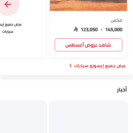
مكس
إيس
SAR 123,050 - 145,000
سيارات
شاهد عروض أغسطس
إيسوزو سيارات
أخبار
Link Your Facebook Account