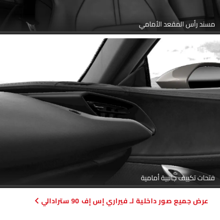
فتحات تكييف جانبية أمامية
صور داخلية لـ فيراري إس إف 90 سترادالي