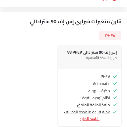
إس إف 90 سترادالي V8 PHEV
مزايا النسخة الأساسية
PHEV
Automatic
مكيف الهواء
نظام توجيه القوة
منفذ الطاقة الملحق
عجلة قيادة متعددة الوظائف
شاهد المزيد
جبهة المتحدثين
مكبرات الصوت الخلفية
اتصال بلوتوث
المدخل المساعد وUSB
التحكم التلقائي في المناخ
سيطرة على جودة الهواء
نوافذ كهربائية أمامية
ضوء تحذير منخفض من الوقود