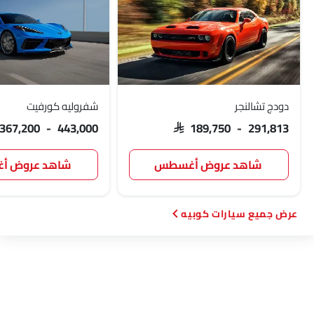
دودج تشالنجر
شفروليه كورفيت
 367,200 - 443,000
SAR 189,750 - 291,813
شاهد عروض أغسطس
شاهد عروض 
سيارات كوبيه