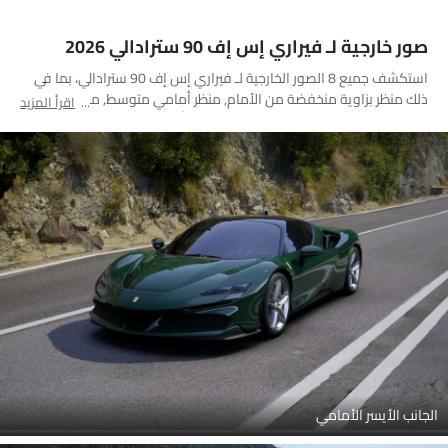
صور خارجية لـ فيراري إس إف 90 سترادالي 2026
استكشف جميع 8 الصور الخارجية لـ فيراري إس إف 90 سترادالي، بما في
ذلك منظر بزاوية منخفضة من الأمام, منظر أمامي متوسط, منظر خلفي
اقرأ المزيد
جانبي متقاطع, منظر الزاوية الخلفية, مصباح أمامي, مصباح خلفي, عجلة,
أنبوب العادم
الجانب الأيسر الأمامي