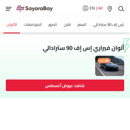
EN
|
AR
إس إف 90 سترادالي
السعر
قارن
الصور
المواصفات
الألوان
ألوان فيراري إس إف 90 سترادالي
PHEV
شاهد عروض أغسطس