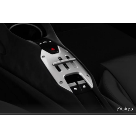
جير شيفتر