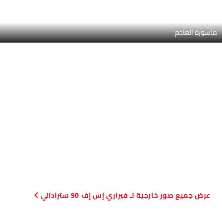
صور خارجية لـ فيراري إس إف 90 سترادالي