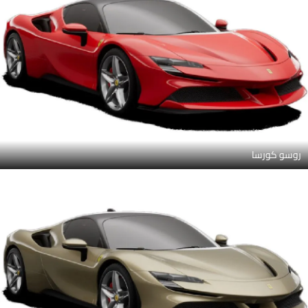
روسو كورسا