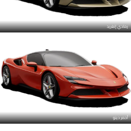
رمادي إنغريد
أحمر دينو