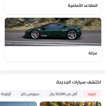
طفاية حريق
حقيبة إسعافات أولية
مفتاح عن بُعد
عجلة
عجلة احتياطية
الانبعاثات
اكتشف سيارات الجديدة.
كوبيه
أقل من 50,000 ريال
سبورتس كارز
أوتومات