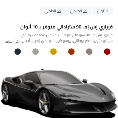
الألوان
الخارجي
الداخلي
فيراري إس إف 90 سترادالي متوفر بـ 10 ألوان
فيراري إس إف 90 سترادالي متوفر بـ 10 ألوان مختلفة - رمادي
سيلفريستون, أخضر بريطاني, روسو كورسا, رمادي إنغريد, أحمر دينو, أصفر
اقرأ المزيد
مودينا, أبيض أفوس, أزرق أونيكس, أسود, Gray Ghost Metallic.