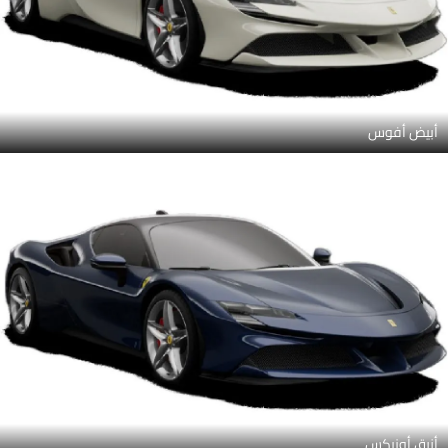
أبيض أفوس
أزرق أونيكس