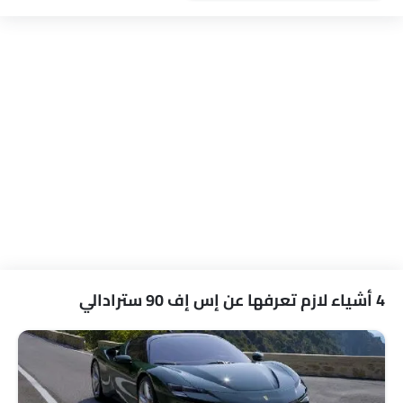
مقاعد قابلة للتعديل
مقاعد جلدية
حاملات الأكواب-أمامية
حامل زجاجة
مرآة الزينة
نظام منع انغلاق المكابح
قفل مركزي
4 أشياء لازم تعرفها عن إس إف 90 سترادالي
وسادة هوائية للسائق
وسادة هوائية للركاب
أحزمة المقاعد الأمامية القابلة للتعديل في الارتفاع
تحذير حزام المقعد
مساعد المكابح
تحذير من فتح الباب جزئيًا
مرآة الرؤية الخلفية ليلا ونهارا
منظر أمامي متوسط
منع تشغيل المحرك
مصابيح أمامية قابلة للتعديل
هوائي مدمج
خارج مرآة الرؤية الخلفية مؤشر الانعطاف