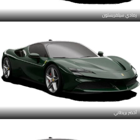
رمادي سيلفريستون
أخضر بريطاني