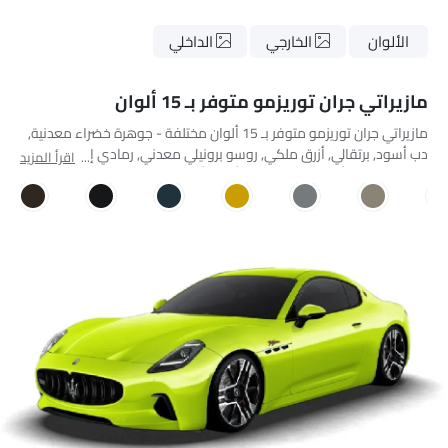
الألوان
الخارجي
الداخلي
مازيراتي جران توريزمو متوفر بـ 15 ألوان
مازيراتي جران توريزمو متوفر بـ 15 ألوان مختلفة - جوهرة خضراء معدنية,
دب أسود, برتقالي, أزرق ملكي, روسو برونيلي معدني, رمادي إنغريد,
اقرأ المزيد
رمادي سبيكة, أصفر مودينا, مائي أخضر, أسود, Vintage Brown Pearl
Crystal Shine, Urban Green, Bianco Canopus, Blue Lagoon, District
Green Metallic.