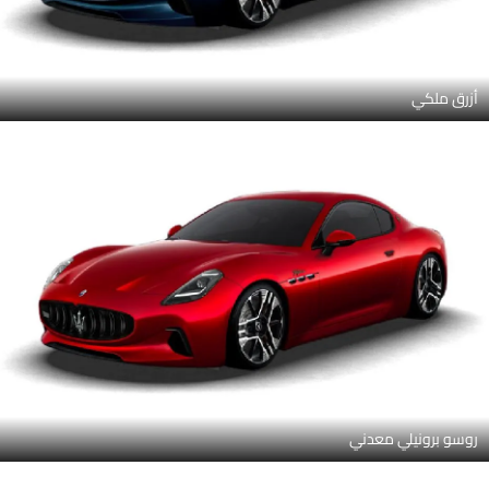
أزرق ملكي
روسو برونيلي معدني