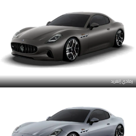
رمادي إنغريد