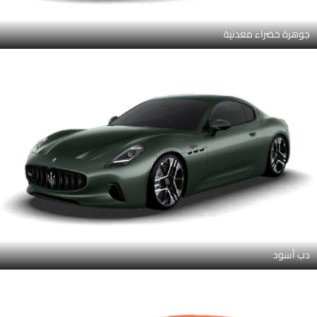
جوهرة خضراء معدنية
دب أسود