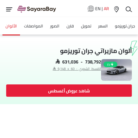
EN
|
AR
جران توريزمو
السعر
تمويل
قارن
الصور
المواصفات
الألوان
ألوان مازيراتي جران توريزمو
SAR 631,036 - 738,792
EV
القسط الشهري : SAR 9,148 x 60
شاهد عروض أغسطس