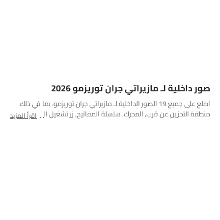
الصندوق الخلفي (مفتوح)
محرك