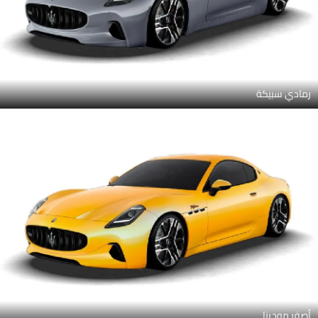
رمادي سبيكة
أصفر مودينا