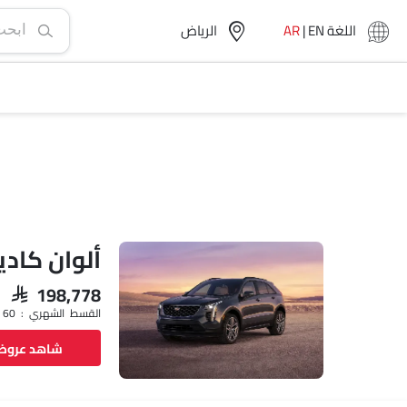
اللغة
EN
|
AR
الرياض‎
ألوان كاديلا
SAR 198,778
القسط الشهري : SAR 2,882 x 60
شاهد عرو