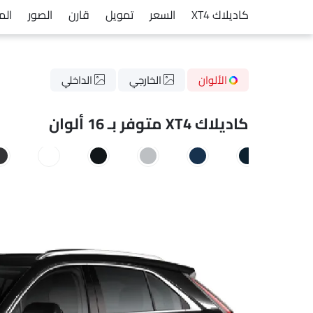
كاديلاك XT4
السعر
تمويل
قارن
الصور
الم
الألوان
الخارجي
الداخلي
كاديلاك XT4 متوفر بـ 16 ألوان