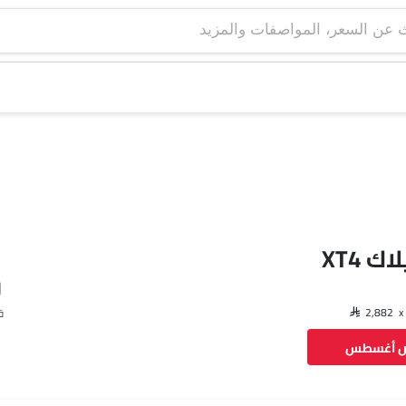
ك XT4
ق
ض أغسطس
فيسبوك
تويتر
واتساب