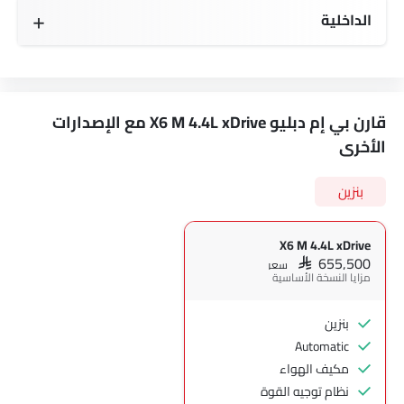
الداخلية
قارن بي إم دبليو X6 M 4.4L xDrive مع الإصدارات
الأخرى
بنزين
X6 M 4.4L xDrive
SAR 655,500
سعر
مزايا النسخة الأساسية
بنزين
Automatic
مكيف الهواء
نظام توجيه القوة