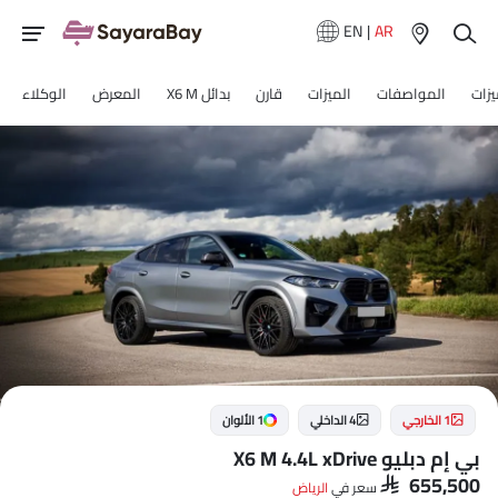
EN
|
AR
ميزات
المواصفات
الميزات
قارن
بدائل X6 M
المعرض
الوكلاء
1 الخارجي
4 الداخلي
1 الألوان
بي إم دبليو X6 M 4.4L xDrive
SAR 655,500
سعر في
الرياض‎