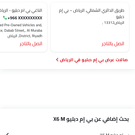
طريق الدائري الشمالي، الرياض – بي إم
الناغي بي ام دبليو - الري
دبليو
+966 XXXXXXXXXX
الرياض‎, 13312
ied Pre-Owned Vehicles and,
ce, Dabab Street,, Al Muraba
District, Riyadh, الرياض‎
اتصل بالتاجر
اتصل بالتاجر
صالات عرض بي إم دبليو في الرياض‎
بحث إضافي عن بي إم دبليو X6 M