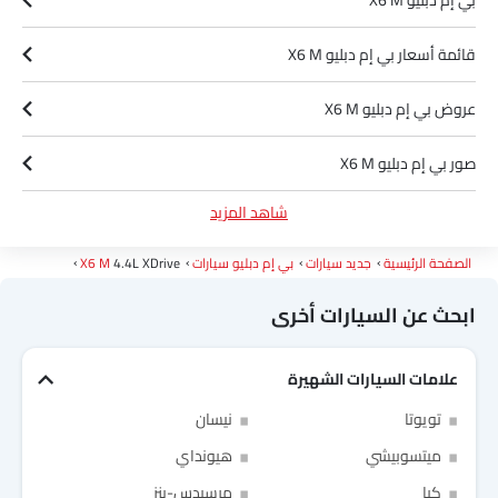
بي إم دبليو X6 M
قائمة أسعار بي إم دبليو X6 M
عروض بي إم دبليو X6 M
صور بي إم دبليو X6 M
شاهد المزيد
أخبار بي إم دبليو X6 M
الصفحة الرئيسية
جديد سيارات
بي إم دبليو سيارات
4.4L XDrive
X6 M
مواصفات بي إم دبليو X6 M
ابحث عن السيارات أخرى
ألوان بي إم دبليو X6 M
علامات السيارات الشهيرة
وكلاء بي إم دبليو في الرياض‎
Link Your Facebook Account
تويوتا
نيسان
ميتسوبيشي
هيونداي
Link Your Google Account
كيا
مرسيدس-بنز