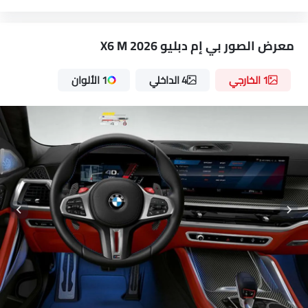
إنذار ضد السرقة
تحذير من فتح الباب جزئيًا
معرض الصور بي إم دبليو X6 M 2026
أشعة التأثير الجانبي
حزم التأثير الأمامي
1 الخارجي
4 الداخلي
مرآة الرؤية الخلفية ليلا ونهارا
1 الألوان
منع تشغيل المحرك
خزان وقود مركّب مركزيا
التحكم في الجر
جبهة أضواء الضباب
مصابيح أمامية قابلة للتعديل
مرآة الرؤية الخلفية الخارجية قابلة للتعديل كهربائياً
ممسحة النافذة الخلفية
غسالة الزجاج الخلفي
مزيل ضباب للزجاج الخلفي
هوائي مدمج
زجاج ملون
خارج مرآة الرؤية الخلفية مؤشر الانعطاف
شبكة كروم