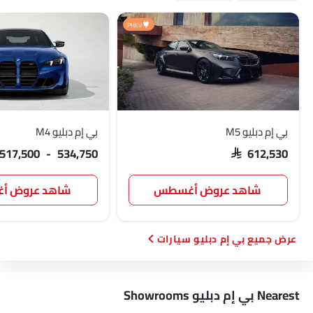
PHEV
بي إم دبليو M5
بي إم دبليو M4
 517,500 - 534,750
SAR 612,530
شاهد عروض أغسطس
شاهد عروض 
بي إم دبليو سيارات
Nearest بي إم دبليو Showrooms