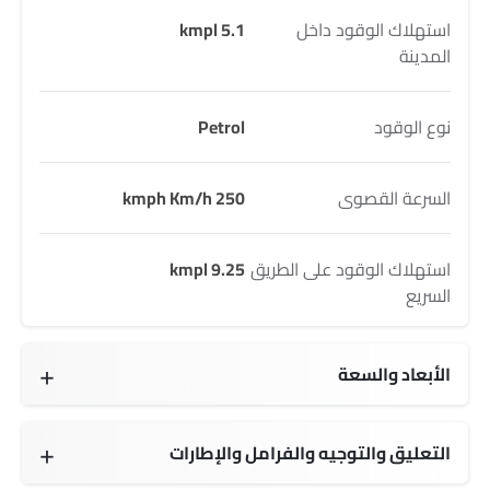
استهلاك الوقود داخل
5.1 kmpl
المدينة
نوع الوقود
Petrol
السرعة القصوى
250 kmph Km/h
استهلاك الوقود على الطريق
9.25 kmpl
السريع
الأبعاد والسعة
1750 L L
4877 mm MM
2195 mm MM
1684 mm MM
2933 mm MM
1660 mm
1672 mm
2380 kg KG
2905 kg Kg
998 mm MM
991 mm MM
85 L L
5 seats
التعليق والتوجيه والفرامل والإطارات
275/40 R20
20 Inch