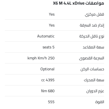
MM H. أهم المنافسين لـ X6 M 4.4L xDrive هم Tonale Ti, Tonale Veloce,
مواصفات X6 M 4.4L xDrive
RS Q3 Sportback 2.5L TFSI Quattro و Q8 3.0T 55 TFSI (335 HP).
قفل مركزي
Yes
إنذار ضد السرقة
Yes
نوع ناقل الحركة
Automatic
سعة المقاعد
5 seats
السرعة القصوى
250 kmph Km/h
حساسات الركن
Optional
سعة المحرك
4395 cc
عزم الدوران
680 Nm
القوة
555