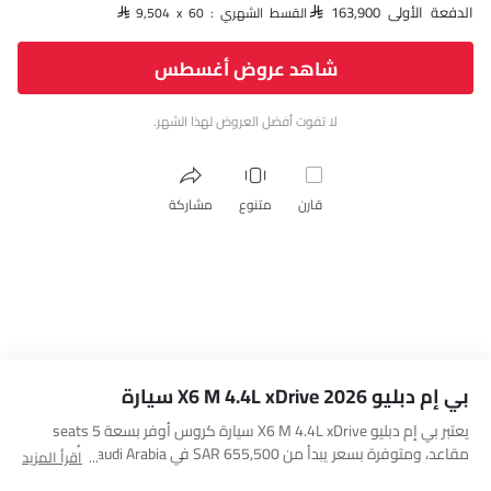
الدفعة الأولى SAR 163,900
القسط الشهري : SAR 9,504 x 60
شاهد عروض أغسطس
لا تفوت أفضل العروض لهذا الشهر.
قارن
متنوع
مشاركة
بي إم دبليو X6 M 4.4L xDrive 2026 سيارة
يعتبر بي إم دبليو X6 M 4.4L xDrive سيارة كروس أوفر بسعة 5 seats
مقاعد، ومتوفرة بسعر يبدأ من SAR 655,500 في Saudi Arabia. أبعاد X6
اقرأ المزيد
M 4.4L xDrive هي 4877 mm MM L x 2195 mm MM W x 1684 mm