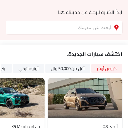
ابدأ الكتابة للبحث عن مدينتك هنا
اكتشف سيارات الجديدة.
كروس أوفر
أقل من 50,000 ريال
أوتوماتيكي
بتر
أودي Q8
بي إم دبليو X5 M