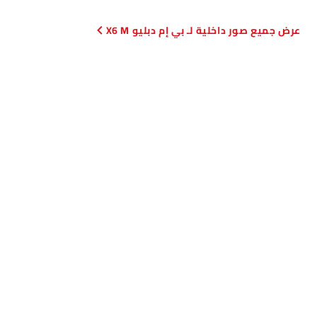
صور داخلية لـ بي إم دبليو X6 M