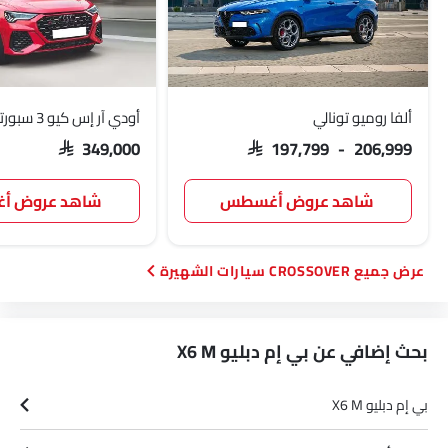
نظام الملاحة
حاملات الأكواب-الخلفية
مصابيح أمامية أوتوماتيكية
تنجيد النسيج
ألفا روميو تونالي
أودي آر إس كيو 3 سبورتباك
SAR 349,000
SAR 197,799 - 206,999
شاهد عروض أغسطس
شاهد عروض 
CROSSOVER سيارات الشهيرة
بحث إضافي عن بي إم دبليو X6 M
بي إم دبليو X6 M