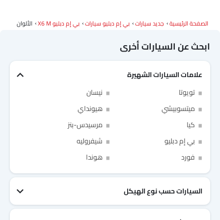
الصفحة الرئيسية
جديد سيارات
بي إم دبليو سيارات
بي إم دبليو X6 M
الألوان
ابحث عن السيارات أخرى
علامات السيارات الشهيرة
Link Your Facebook Account
تويوتا
نيسان
Link Your Google Account
ميتسوبيشي
هيونداي
كيا
مرسيدس-بنز
بي إم دبليو
شيفروليه
فورد
هوندا
SEA
of Cardekho
سياسة الخصوصية
and
شروط الاستخدام
I have read and agree to the
السيارات حسب نوع الهيكل