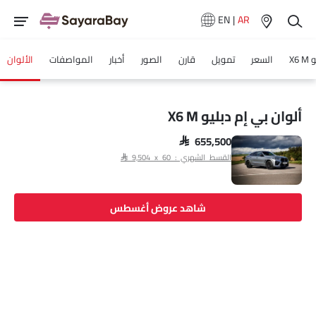
EN
|
AR
X6
السعر
تمويل
قارن
الصور
أخبار
المواصفات
الألوان
ألوان بي إم دبليو X6 M
SAR 655,500
القسط الشهري : SAR 9,504 x 60
شاهد عروض أغسطس