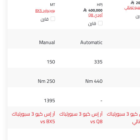
SAR 2
MT
HP)
ميو تونالي
بورجوارد BX5
SAR 400,000
أودي Q8
رن
قارن
قارن
Manual
Automatic
150
335
250 Nm
440 Nm
1395
-
آر إس كيو 3 سبورتباك
آر إس كيو 3 سبورتباك
آر إس كيو 3 سبورتباك
vs BX5
vs Q8