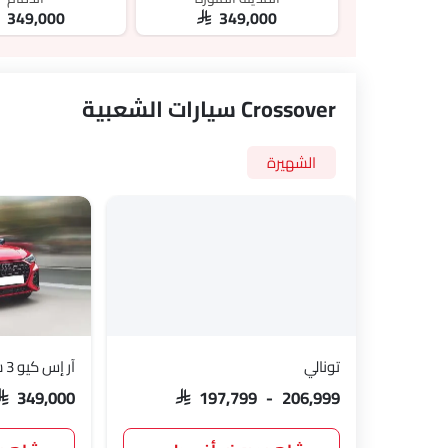
R 349,000
SAR 349,000
Crossover سيارات الشعبية
الشهيرة
تونالي
آر إس كيو 3 سبورتباك
SAR 349,000
SAR 197,799 - 206,999