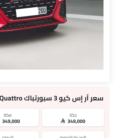
سعر آر إس كيو 3 سبورتباك 2.5L TFSI Quattro في المدن المجاورة
جدّة
مكة
R 349,000
SAR 349,000
المدينة المنورة
الدمام