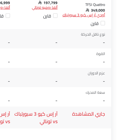
06,999
SAR 197,799
TFSI Quattro
ألفا روميو تونالي
ألفا رو
SAR 349,000
أودي آر إس كيو 3 سبورتباك
قارن
قا
قارن
نوع ناقل الحركة
-
-
-
القوة
-
-
-
عزم الدوران
-
-
-
سعة المحرك
-
-
-
جاري المشاهدة
آر إس كيو 3 سبورتباك
vs تونالي
vs تونالي