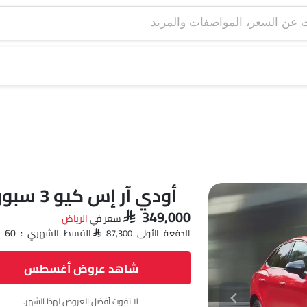
أودي آر إس كيو 3 سبورتباك 2.5L TFSI Quattro
SAR 349,000
سعر في
الرياض‎
القسط الشهري : SAR 5,059 x 60
الدفعة الأولى SAR 87,300
شاهد عروض أغسطس
لا تفوت أفضل العروض لهذا الشهر.