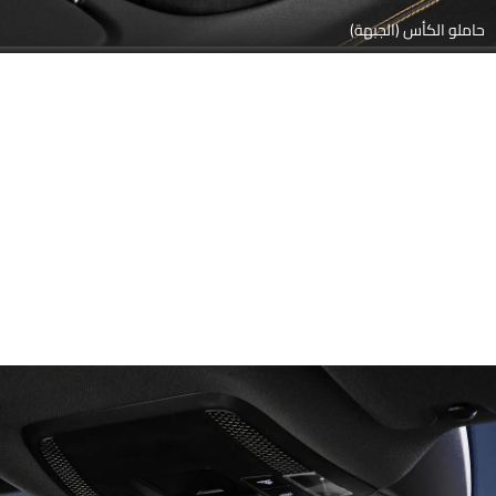
حاملو الكأس (الجبهة)