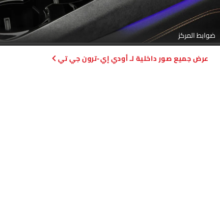
ضوابط المركز
صور داخلية لـ أودي إي-ترون جي تي