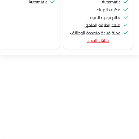
Automatic
Automatic
مكيف الهواء
نظام توجيه القوة
منفذ الطاقة الملحق
عجلة قيادة متعددة الوظائف
شاهد المزيد
جبهة المتحدثين
مكبرات الصوت الخلفية
اتصال بلوتوث
المدخل المساعد وUSB
سيطرة على جودة الهواء
نوافذ كهربائية أمامية
نوافذ كهربائية خلفية
ضوء تحذير منخفض من الوقود
مقعد خلفي قابل للطي
مقاعد قابلة للتعديل
مسند رأس المقعد الخلفي
مقاعد جلدية
حاملات الأكواب-أمامية