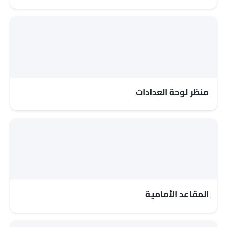
ساعة رقمية
ارتفاع مقعد السائق قابل للتعديل
دخول بدون مفتاح
توزيع قوة الفرامل إلكترونيًا (EBD)
شاشة تعمل باللمس
حاملات الأكواب-الخلفية
مصابيح أمامية أوتوماتيكية
منظر لوحة العدادات
كاميرا خلفية
تبريد صندوق القفازات
سقف الشمس
أقفال باب الطاقة
سقف القمر
مسند ذراع للكونسول الوسطي
مؤشر تغيير المسار
شاحن USB
المقاعد الأمامية
أندرويد أوتو
Link Your Facebook Account
أبل كاربلاي
كابل شحن محمول