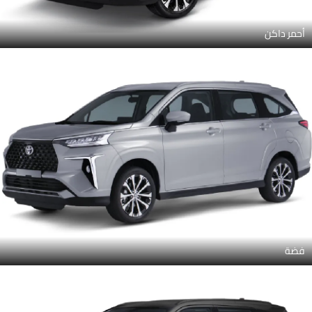
أحمر داكن
فضة