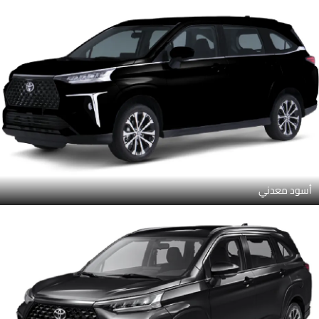
أسود معدني