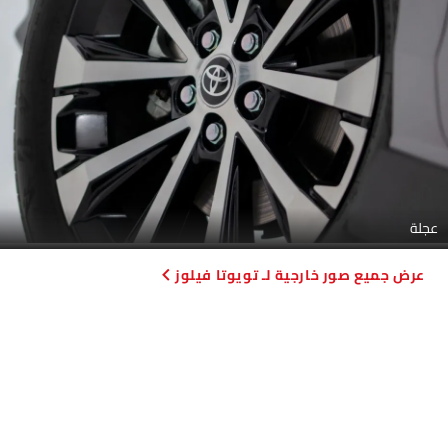
عجلة
صور خارجية لـ تويوتا فيلوز