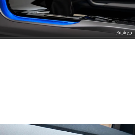
جير شيفتر