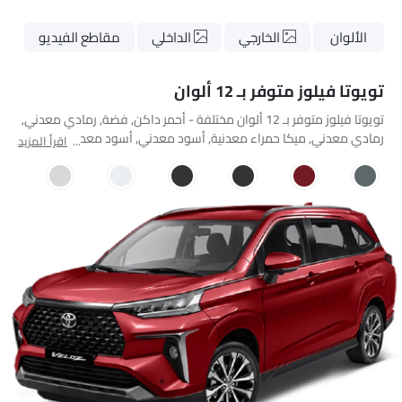
الألوان
الخارجي
الداخلي
مقاطع الفيديو
تويوتا فيلوز متوفر بـ 12 ألوان
تويوتا فيلوز متوفر بـ 12 ألوان مختلفة - أحمر داكن, فضة, رمادي معدني,
رمادي معدني, ميكا حمراء معدنية, أسود معدني, أسود معدني,
اقرأ المزيد
Platinum White Pearl Mica, اللؤلؤ الأبيض البلاتيني, بيربليش سيلفر ميكا
ميتاليك, سيلفر ميتاليك, بيربليش سيلفر.