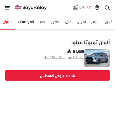
EN
|
AR
فيلوز
السعر
تمويل
قارن
الصور
أخبار
المواصفات
الألوان
ألوان تويوتا فيلوز
SAR 81,995
القسط الشهري : SAR 1,218 x 60
شاهد عروض أغسطس