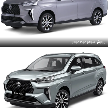
بيربليش سيلفر ميكا ميتاليك