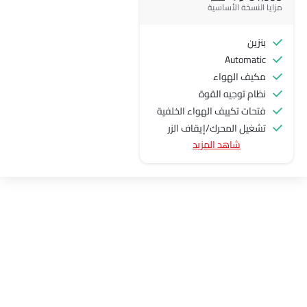
مزايا النسخة الأساسية
بنزين
Automatic
مكيف الهواء
نظام توجيه القوة
فتحات تكييف الهواء الخلفية
تشغيل المحرك/إيقاف الزر
شاهد المزيد
منفذ الطاقة الملحق
عجلة قيادة متعددة الوظائف
جبهة المتحدثين
مكبرات الصوت الخلفية
اتصال بلوتوث
نوافذ كهربائية أمامية
ضوء تحذير منخفض من الوقود
مقاعد قابلة للتعديل
مقاعد جلدية
حاملات الأكواب-أمامية