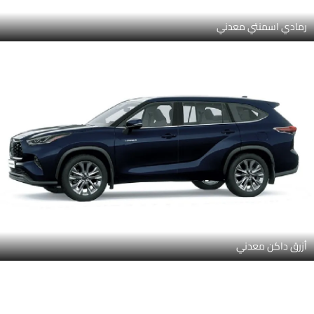
أزرق داكن معدني
لؤلؤة بيضاء