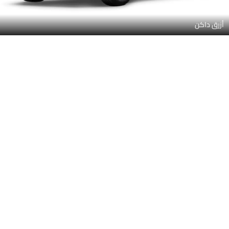
أزرق داكن
أخضر