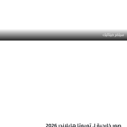
استكشف جميع 18 الصور الخارجية لـ تويوتا هايلاندر، بما في ذلك منظر
جانبي كامل, منظر أمامي كامل, منظر جانبي أمامي, منظر جانبي, منظر
اقرأ المزيد
خلفي كامل, منظر الزاوية الخلفية, مصباح أمامي, مصباح خلفي, فتحة
السقف/القمرية, منظر أمامي يمين الزاوية, عجلة, منظر الشبك الأمامي,
مرآة السائق الخلفية زاوية, مستشعرات الركن الخلفي, مستشعرات الركن
الخلفي, عرض متوسط جانبي خلفي, منظر زاوية عالية من الأمام, منظر
زاوية عالية من الأمام
منظر جانبي كامل