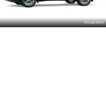
بريشس ميتال