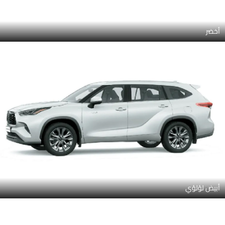
أبيض لؤلؤي