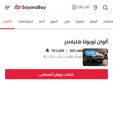
EN
|
AR
ايلاندر
السعر
تمويل
قارن
الصور
أخبار
المواصفات
الألوان
ألوان تويوتا هايلاندر
SAR 151,455 - 207,460
HEV
القسط الشهري : SAR 2,195 x 60
شاهد عروض أغسطس