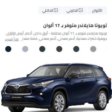
الألوان
الخارجي
الداخلي
تويوتا هايلاندر متوفر بـ 17 ألوان
تويوتا هايلاندر متوفر بـ 17 ألوان مختلفة - أزرق داكن, أخضر, أبيض لؤلؤي,
جوهرة خضراء معدنية, أحمر معدني, أحمر معدني, فضة معدنية, رمادي
اقرأ المزيد
معدني, ميكا رمادية معدنية, ميكا سوداء ذات موقف, رمادي اسمنتي
معدني, أزرق داكن معدني, لؤلؤة بيضاء, أزرق فاتح, Attitude Black,
بريشس ميتال, سيلفر ميتاليك.