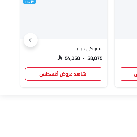
HEV
سوزوكي ديزاير
تويوت
,047
SAR 54,050 - 58,075
س
شاهد عروض أغسطس