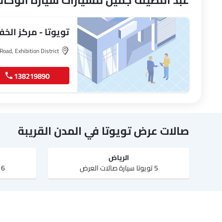
عبد اللطيف جميل للسيارات سيارة الوكال
تويوتا - مركز الخ
ltan Road, Exhibition District
138219890
صالات عرض تويوتا في المدن القريبة
الرياض‎
5 تويوتا سيارة صالات العرض
6 تويوتا سيارة صالات العرض