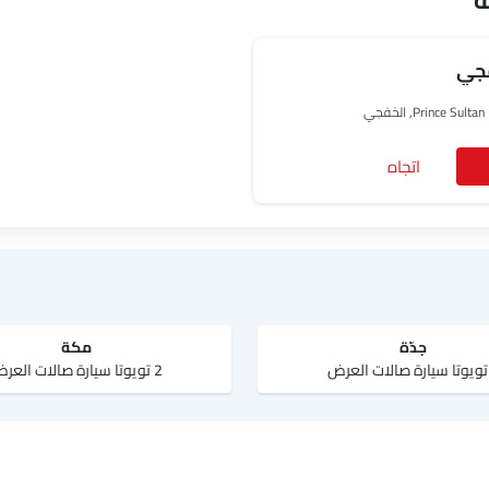
ة
فجي
Prince Su, الخفجي
اتجاه
جدّة
مكة
2 تويوتا سيارة صالات العرض