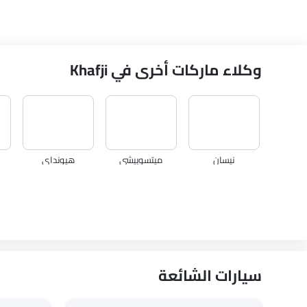
وكلاء ماركات أخرى في Khafji
نيسان
ميتسوبيشي
هيونداي
كي جي إم
أوبل
سيتروين
سيارات الشائعة