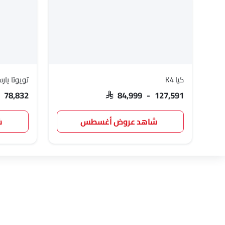
كيا K4
تويوتا يار
- 78,832
SAR 84,999 - 127,591
شاهد عروض أغسطس
ش