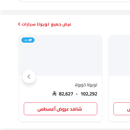
تويوتا سيارات
HEV
تويوتا كورولا
تويوت
,955
SAR 82,627 - 102,292
س
شاهد عروض أغسطس