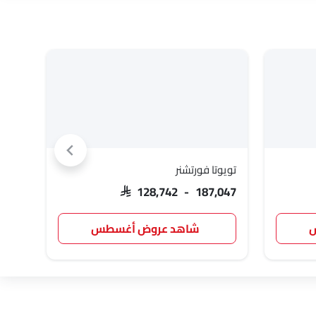
تويوتا فورتشنر
تويوت
,710
SAR 128,742 - 187,047
س
شاهد عروض أغسطس