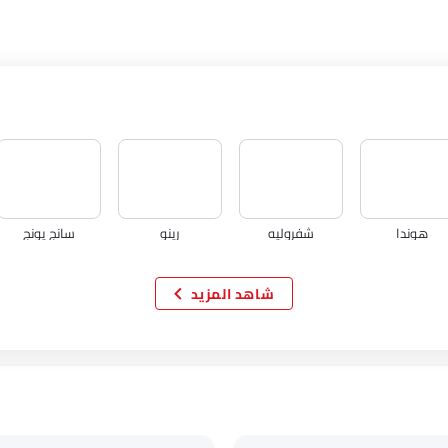
هوندا
شفروليه
رينو
سانج يونج
شاهد المزيد
اكيورا
جاك
تيسلا
دبليو موتورز