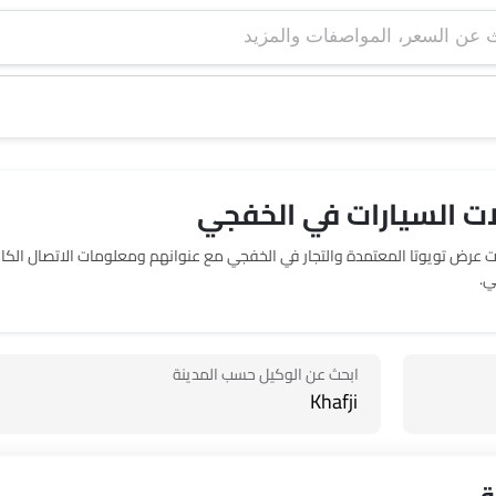
ات السيارات في الخفجي
 صالات عرض 1 تويوتا في الخفجي. يربطك SayaraBay بصالات عرض تويوتا المعتمدة والتجار في الخفجي مع عنوانهم